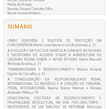
Mozar Costa de Oliveira
Exteriores; Professor visitante da Universidade de Brasília;
Nadia de Araujo
Professor no instituto de Direito internacional e relações
Nicolau Gregori Czeczko Filho
internacionais da universidade de Tessalônica; Professor no
Nicole Suniga Kissling
curso de direito internacional promovido por Unitar (United
Osvaldo Agripino de Castro Jr
Nations Training and Research) e Conselho Argentino de
Osvaldo José W. Brasil
SUMÁRIO
Relações Internacionais (Buenos Aires, 1983), sobre “Direito
Patricia Ayub da Costa
Internacional Humanitário”; Professor na Academia de Direito
Patrícia Loureiro
Internacional da Haia; Membro por diversas vezes de
Patrícia Luciane de Carvalho
delegações governamentais brasileiras; Consultor jurídico do
Paulo Abrão Pires Junior
UNIÃO EUROPÉIA E POLÍTICA DE PROTEÇÃO DA
ministério das relações internacionais; Membro da lista de
Paulo Emílio Vauthier Borges de Macedo
CONCORRÊNCIA Maria Lúcia Navarro Lins Brzezinski, p. 21
árbitros do protocolo de Brasília para a solução de
Paulo Francisco Henriques Fernandes
A EVOLUÇÃO DA POLÍTICA AGRÍCOLA COMUM E AS REGRAS
controvérsias (Tratado de Assunção); Procurador jurídico
Paulo Roberto de Almeida
E DISCIPLINAS DO ACORDO SOBRE A AGRICULTURA DO
chefe da agência espacial brasileira; Membro do conselho
Pedro Raffy Vartanian
URUGUAY ROUND SOBRE O APOIO INTERNO Mariá Marcele
diretor do Unidroit (Roma); Membro da corte permanente de
Rafael Santos de Oliveira
Almeida Aranha, p. 31
arbitragem (Haia) (1979 – 2005).
Rafael Vitória Schmidt
TRANSNACIONAIS E DESENVOLVIMENTO Marina Amaral
Rafael Xavier de Souza
Egydio de Carvalho, p. 41
Rafhael Wasserman
Raphael Bernardes da Silveira
A CONSOLIDAÇÃO DA RESPONSABILIDADE PENAL
Regina Gutierrez Arballo
INTERNACIONAL DO INDIVÍDUO E A CRIAÇÃO DO TRIBUNAL
Renata Andrade Vilela
PENAL INTERNACIONAL Marina Bueno Martins e Renata
Renata Cristina de Oliveira Alencar Silva
Andrade Vilela, p. 55
Renata Gonzalez Rabello
DEMOCRACIA, POLÍTICAS DE DESENVOLVIMENTO E
Renata Rocha de Mello Martins, LL. M
PROPRIEDADE INTELECTUAL NA ERA PÓS-OMC/TRIPS -
Ricardo Ruy Franco de Macedo Filho
NECESSIDADE DE UM DIÁLOGO DE REFORMA Maristela