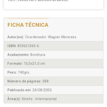
P.A.P.
,
Cliente Fiel
e
desconto de autores
FICHA TÉCNICA
Autor(es):
Coordenador: Wagner Menezes
ISBN:
853621065-6
Acabamento:
Brochura
Formato:
15,0x21,0 cm
Peso:
740grs.
Número de páginas:
588
Publicado em:
24/08/2005
Área(s):
Direito - Internacional