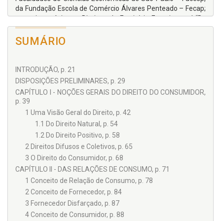
da Fundação Escola de Comércio Álvares Penteado – Fecap;
cumpriu estágio em Direito pelo Escritório Experimental “Dr.
Paulo Sérgio Leite Fernandes”, mantido pela OAB/SP;
Palestrante por diversas entidades, entre as quais o CRC –
SUMÁRIO
Conselho Regional de Contabilidade do Estado de São Paulo,
TACOM, Maringá/PR e TRECSSON, Maringá/PR; Consultor do
Sebrae/PR, para as áreas de Legislação e Financeira;
INTRODUÇÃO, p. 21
Professor de Direito Arbitral e Empresarial em diversas
DISPOSIÇÕES PRELIMINARES, p. 29
entidades, destacando-se o TACOM – Tribunal Arbitral de
CAPÍTULO I - NOÇÕES GERAIS DO DIREITO DO CONSUMIDOR,
Maringá, e o curso de pós-graduação do Instituto
p. 39
Paranaense de Ensino de Maringá/PR; Professor de Direito
1 Uma Visão Geral do Direito, p. 42
Civil e Direito Tributário; Professor do curso de preparação
1.1 Do Direito Natural, p. 54
para Exame de Ordem da Projus, Maringá/PR; Autor dos
1.2 Do Direito Positivo, p. 58
livros: A Roda da Vida, RCR Editora, São Paulo e Como
Formar o Preço de Venda, Editora Projus, Maringá/R, além de
2 Direitos Difusos e Coletivos, p. 65
vários artigos publicados em diversas revistas
3 O Direito do Consumidor, p. 68
especializadas. Foi Diretor e Gerente de diversas empresas
CAPÍTULO II - DAS RELAÇÕES DE CONSUMO, p. 71
nacionais de porte, em São Paulo, gerenciando áreas como a
1 Conceito de Relação de Consumo, p. 78
Financeira, a Administrativa, a Comercial e a de Recursos
2 Conceito de Fornecedor, p. 84
Humanos; destacou-se em diversos setores, unificando
3 Fornecedor Disfarçado, p. 87
áreas humanas e sociais com finanças e jurídicas.
4 Conceito de Consumidor, p. 88
Atualmente, é apresentador do Programa: Construinfo