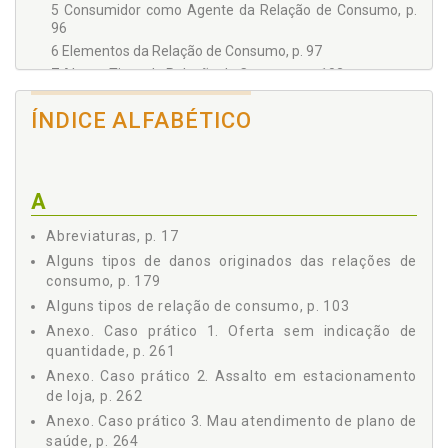
Cidadania, pela RTV – Canal 10 de Maringá/PR.
5 Consumidor como Agente da Relação de Consumo, p.
96
6 Elementos da Relação de Consumo, p. 97
7 Alguns Tipos de Relação de Consumo, p. 103
8 Princípios Básicos da Relação de Consumo, p. 106
ÍNDICE ALFABÉTICO
9 O Código Civil e o Direito do Consumidor, p. 119
CAPÍTULO III - RESPONSABILIDADE CIVIL, p. 125
1 Noções Básicas de Responsabilidade Civil, p. 126
2 Noção de Dano, p. 128
A
3 Das Espécies de Dano, p. 130
3.1 Do Dano Material, p. 131
Abreviaturas, p. 17
3.2 Do Dano Moral, p. 132
Alguns tipos de danos originados das relações de
consumo, p. 179
4 Do Nexo Causal, p. 133
5 Da Culpa e do Dolo, p. 134
Alguns tipos de relação de consumo, p. 103
CAPÍTULO IV - NOÇÕES GERAIS DE DANOS MORAIS, p. 141
Anexo. Caso prático 1. Oferta sem indicação de
1 Natureza Jurídica do Dano Moral, p. 155
quantidade, p. 261
2 Da Dignidade da Pessoa Humana, p. 163
Anexo. Caso prático 2. Assalto em estacionamento
de loja, p. 262
3 Da Integridade da Pessoa Humana, p. 170
4 O Dano Moral no Direito Comparado, p. 173
Anexo. Caso prático 3. Mau atendimento de plano de
saúde, p. 264
CAPÍTULO V - DANOS MORAIS NAS RELAÇÕES DE