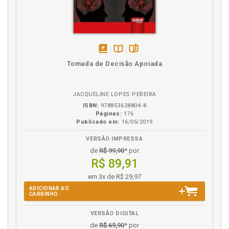
E
Elementos da relação de consumo, p. 97
Erro médico, p. 180
Espécies de dano, p. 130
disponível
Disponível
páginas
Tomada de Decisão Apoiada
Estacionamento. Assalto. Caso prático 2. Assalto em
em
na
estacionamento de loja. Anexo, p. 262
eBook
B.V.
Ética na reparação do dano moral, p. 200
JACQUELINE LOPES PEREIRA
ISBN:
978853628804-8
F
Páginas:
176
Publicado em:
16/05/2019
Fornecedor. Conceito de fornecedor, p. 84
VERSÃO IMPRESSA
Fornecedor disfarçado, p. 87
de
R$ 99,90
* por
R$ 89,91
I
em 3x de R$ 29,97
Inclusão do nome no Serasa. Anexo, p. 266
ADICIONAR AO
CARRINHO
Indenização por danos morais, p. 191
Integridade da pessoa humana, p. 170
VERSÃO DIGITAL
Introdução, p. 21
de
R$ 69,90
* por