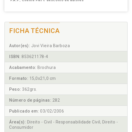
P.A.P.
,
Cliente Fiel
e
desconto de autores
FICHA TÉCNICA
Autor(es):
Jovi Vieira Barboza
ISBN:
853621178-4
Acabamento:
Brochura
Formato:
15,0x21,0 cm
Peso:
362grs.
Número de páginas:
282
Publicado em:
03/02/2006
Área(s):
Direito - Civil - Responsabilidade Civil; Direito -
Consumidor