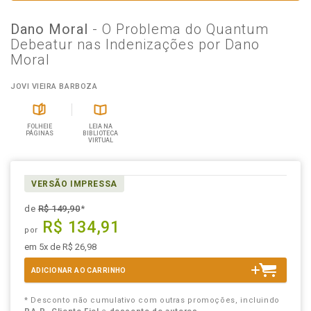
Dano Moral
- O Problema do Quantum
Debeatur nas Indenizações por Dano
Moral
JOVI VIEIRA BARBOZA
FOLHEIE
LEIA NA
PÁGINAS
BIBLIOTECA
VIRTUAL
VERSÃO IMPRESSA
de
R$ 149,90
*
R$ 134,91
por
em 5x de R$ 26,98
ADICIONAR AO CARRINHO
* Desconto não cumulativo com outras promoções, incluindo