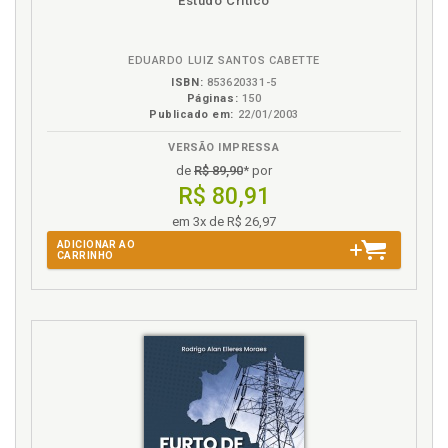
Estudo Crítico
B.V.
G
EDUARDO LUIZ SANTOS CABETTE
Galdino Siqueira. Projeto de Novo Código Penal, p. 37
ISBN:
853620331-5
Páginas:
150
I
Publicado em:
22/01/2003
VERSÃO IMPRESSA
Império. Código Criminal do Império do Brasil - 1830,
de
R$ 89,90
* por
p. 30
R$ 80,91
Imputabilidade. Não imputabilidade ou não
responsabilidade penal (Discussão doutrinária), p. 73
em 3x de R$ 26,97
Indígena. Direito Penal Indígena, p. 20
ADICIONAR AO
CARRINHO
Introdução, p. 15
J
João Vieira de Araújo. Projeto de Novo Código Penal,
p. 35
L