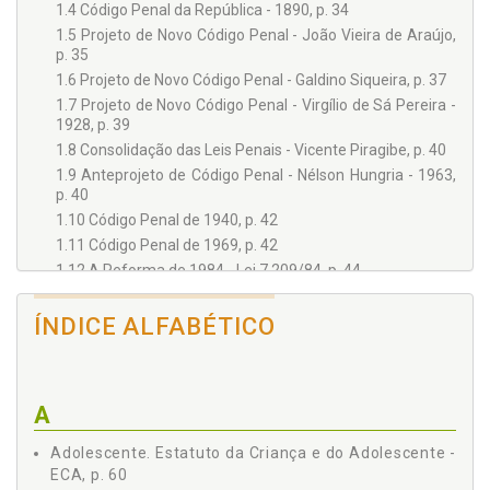
1.4 Código Penal da República - 1890, p. 34
1.5 Projeto de Novo Código Penal - João Vieira de Araújo,
p. 35
1.6 Projeto de Novo Código Penal - Galdino Siqueira, p. 37
1.7 Projeto de Novo Código Penal - Virgílio de Sá Pereira -
1928, p. 39
1.8 Consolidação das Leis Penais - Vicente Piragibe, p. 40
1.9 Anteprojeto de Código Penal - Nélson Hungria - 1963,
p. 40
1.10 Código Penal de 1940, p. 42
1.11 Código Penal de 1969, p. 42
1.12 A Reforma de 1984 - Lei 7.209/84, p. 44
CAPÍTULO II, p. 47
LEGISLAÇÃO MENORISTA, p. 47
ÍNDICE ALFABÉTICO
2.1 Estatuto da Criança e do Adolescente - ECA, p. 60
CAPÍTULO III, p. 73
LEGISLAÇÃO MENORISTA, p. 47
A
2.1 Estatuto da Criança e do Adolescente - ECA, p. 60
CAPÍTULO III, p. 73
Adolescente. Estatuto da Criança e do Adolescente -
NÃO IMPUTABILIDADE OU NÃO RESPONSABILIDADE
ECA, p. 60