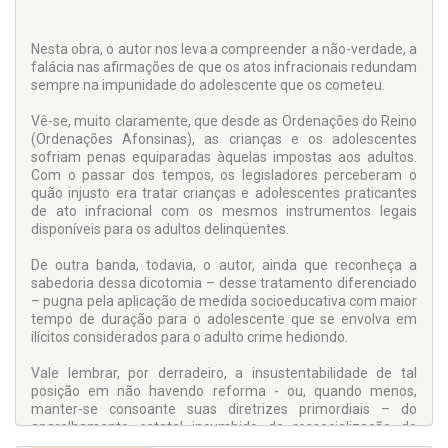
Nesta obra, o autor nos leva a compreender a não-verdade, a
falácia nas afirmações de que os atos infracionais redundam
sempre na impunidade do adolescente que os cometeu.
Vê-se, muito claramente, que desde as Ordenações do Reino
(Ordenações Afonsinas), as crianças e os adolescentes
sofriam penas equiparadas àquelas impostas aos adultos.
Com o passar dos tempos, os legisladores perceberam o
quão injusto era tratar crianças e adolescentes praticantes
de ato infracional com os mesmos instrumentos legais
disponíveis para os adultos delinqüentes.
De outra banda, todavia, o autor, ainda que reconheça a
sabedoria dessa dicotomia – desse tratamento diferenciado
– pugna pela aplicação de medida socioeducativa com maior
tempo de duração para o adolescente que se envolva em
ilícitos considerados para o adulto crime hediondo.
Vale lembrar, por derradeiro, a insustentabilidade de tal
posição em não havendo reforma - ou, quando menos,
manter-se consoante suas diretrizes primordiais – do
aparelhamento estatal incumbido da ressocialização do
jovem infrator.