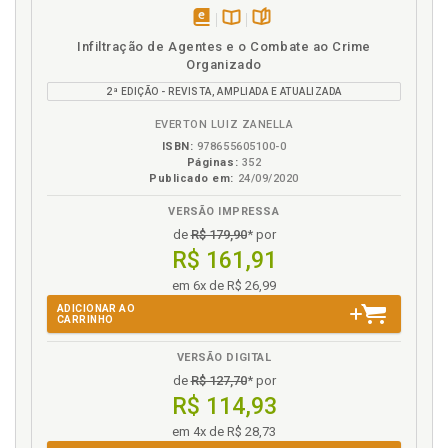
Menoridade penal. Sistema para se fixar a
menoridade penal, p. 105
disponível
Disponível
páginas
Infiltração de Agentes e o Combate ao Crime
em
na
Organizado
N
eBook
B.V.
2ª EDIÇÃO - REVISTA, AMPLIADA E ATUALIZADA
Não imputabilidade ou não responsabilidade penal
EVERTON LUIZ ZANELLA
(Discussão doutrinária), p. 73
ISBN:
978655605100-0
Nélson Hungria - 1963. Anteprojeto de Código Penal,
Páginas:
352
p. 40
Publicado em:
24/09/2020
VERSÃO IMPRESSA
O
de
R$ 179,90
* por
Ordenações Filipinas, p. 27
R$ 161,91
em 6x de R$ 26,99
P
ADICIONAR AO
CARRINHO
Projeto de Novo Código Penal. Galdino Siqueira, p. 37
VERSÃO DIGITAL
Projeto de Novo Código Penal. João Vieira de Araújo,
de
R$ 127,70
* por
p. 35
R$ 114,93
Projeto de Novo Código Penal.Virgílio de Sá Pereira -
1928, p. 39
em 4x de R$ 28,73