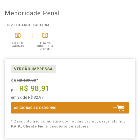
Menoridade Penal
LUIZ EDUARDO PASCUIM
FOLHEIE
LEIA NA
PÁGINAS
BIBLIOTECA
VIRTUAL
VERSÃO IMPRESSA
de
R$ 109,90
*
R$ 98,91
por
em 3x de R$ 32,97
ADICIONAR AO CARRINHO
* Desconto não cumulativo com outras promoções, incluindo
P.A.P.
,
Cliente Fiel
e
desconto de autores