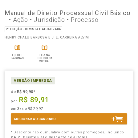
Manual de Direito Processual Civil Básico
- • Ação • Jurisdição • Processo
2ª EDIÇÃO - REVISTA E ATUALIZADA
HENRY CHALU BARBOSA E J. E. CARREIRA ALVIM
FOLHEIE
LEIA NA
PÁGINAS
BIBLIOTECA
VIRTUAL
VERSÃO IMPRESSA
de
R$ 99,90
*
R$ 89,91
por
em 3x de R$ 29,97
ADICIONAR AO CARRINHO
* Desconto não cumulativo com outras promoções, incluindo
P.A.P.
,
Cliente Fiel
e
desconto de autores