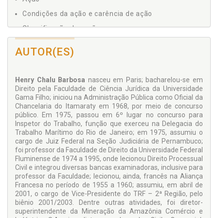
Condições da ação e carência de ação
Classificação das ações
Competência
AUTOR(ES)
Modificações da competência
Competência interna e competência internacional
Henry Chalu Barbosa
nasceu em Paris; bacharelou-se em
Processo
Direito pela Faculdade de Ciência Jurídica da Universidade
Gama Filho; iniciou na Administração Pública como Oficial da
Conteúdo do Processo
Chancelaria do Itamaraty em 1968, por meio de concurso
público. Em 1975, passou em 6º lugar no concurso para
Estrutura do processo
Inspetor do Trabalho, função que exerceu na Delegacia do
Trabalho Marítimo do Rio de Janeiro; em 1975, assumiu o
Indispensável a todo estudioso do Direito!
cargo de Juiz Federal na Seção Judiciária de Pernambuco;
foi professor da Faculdade de Direito da Universidade Federal
Fluminense de 1974 a 1995, onde lecionou Direito Processual
Civil e integrou diversas bancas examinadoras, inclusive para
professor da Faculdade; lecionou, ainda, francês na Aliança
Francesa no período de 1955 a 1960; assumiu, em abril de
2001, o cargo de Vice-Presidente do TRF – 2ª Região, pelo
biênio 2001/2003. Dentre outras atividades, foi diretor-
superintendente da Mineração da Amazônia Comércio e