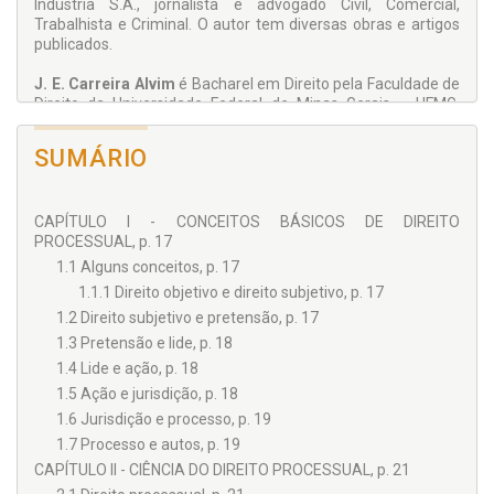
Indústria S.A., jornalista e advogado Civil, Comercial,
Trabalhista e Criminal. O autor tem diversas obras e artigos
publicados.
J. E. Carreira Alvim
é Bacharel em Direito pela Faculdade de
Direito da Universidade Federal de Minas Gerais – UFMG,
tendo-se doutorado pela mesma Universidade, com a tese
"Direito Arbitral Interno Brasileiro". Iniciou no magistério
SUMÁRIO
como orientador forense do Departamento de Assistência
Judiciária – DAJ da Faculdade de Direito da UFMG, nas áreas
de Direito Civil e Processo Civil, e, posteriormente, foi
CAPÍTULO I - CONCEITOS BÁSICOS DE DIREITO
Professor de Direito Processual Civil e Prática Forense
PROCESSUAL, p. 17
Supervisionada na Faculdade de Direito do Centro de Ensino
Unificado de Brasília – CEUB e Professor de Direito Romano,
1.1 Alguns conceitos, p. 17
Direito Civil, Direito Processual Civil e Teoria Geral do
1.1.1 Direito objetivo e direito subjetivo, p. 17
Processo, na Pontifícia Universidade Católica do Rio de
1.2 Direito subjetivo e pretensão, p. 17
Janeiro – PUC/RJ. No campo profissional, foi aprovado nos
concursos públicos de Juiz do Estado de Minas Gerais e Juiz
1.3 Pretensão e lide, p. 18
do Trabalho, bem assim para procurador da República, cargo
1.4 Lide e ação, p. 18
que veio a assumir, atuando perante o extinto Tribunal
1.5 Ação e jurisdição, p. 18
Federal de Recursos em Brasília/DF – até ingressar na
1.6 Jurisdição e processo, p. 19
magistratura federal, assumindo a titularidade da 19ª Vara
Federal no Rio de Janeiro. Em 1993, foi promovido a
1.7 Processo e autos, p. 19
Desembargador Federal do Tribunal Regional Federal da 2ª
CAPÍTULO II - CIÊNCIA DO DIREITO PROCESSUAL, p. 21
Região, com sede no Rio de Janeiro. Na qualidade de jurista,