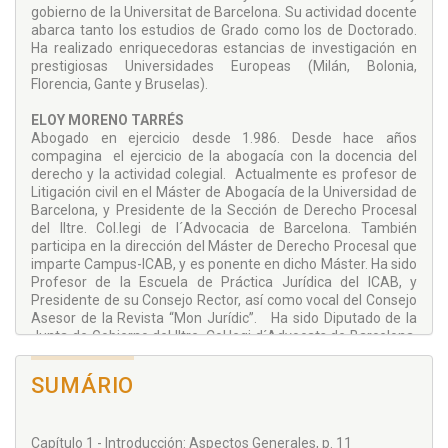
gobierno de la Universitat de Barcelona. Su actividad docente
abarca tanto los estudios de Grado como los de Doctorado.
Ha realizado enriquecedoras estancias de investigación en
prestigiosas Universidades Europeas (Milán, Bolonia,
Florencia, Gante y Bruselas).
ELOY MORENO TARRÉS
Abogado en ejercicio desde 1.986. Desde hace años
compagina el ejercicio de la abogacía con la docencia del
derecho y la actividad colegial. Actualmente es profesor de
Litigación civil en el Máster de Abogacía de la Universidad de
Barcelona, y Presidente de la Sección de Derecho Procesal
del Iltre. Col.legi de l´Advocacia de Barcelona. También
participa en la dirección del Máster de Derecho Procesal que
imparte Campus-ICAB, y es ponente en dicho Máster. Ha sido
Profesor de la Escuela de Práctica Jurídica del ICAB, y
Presidente de su Consejo Rector, así como vocal del Consejo
Asesor de la Revista “Mon Jurídic”. Ha sido Diputado de la
Junta de Gobierno del Iltre. Col.legi d´Advocats de Barcelona,
Director de su Área de Formación y Presidente de su
Comisión de Relaciones con la Administración y la Justicia.
SUMÁRIO
Capítulo 1 - Introducción: Aspectos Generales, p. 11