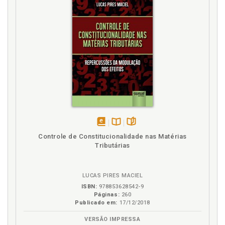
disponível
Disponível
páginas
Controle de Constitucionalidade nas Matérias
em
na
Tributárias
eBook
B.V.
LUCAS PIRES MACIEL
ISBN:
978853628542-9
Páginas:
260
Publicado em:
17/12/2018
VERSÃO IMPRESSA