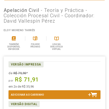
Apelación Civil
- Teoría y Práctica -
Colección Procesal Civil - Coordinador:
David Vallespín Pérez
ELOY MORENO TARRÉS
TAMBÉM
FOLHEIE
LEIA NA
DISPONÍVEL
PÁGINAS
BIBLIOTECA
EM EBOOK
VIRTUAL
VERSÃO IMPRESSA
de
R$ 79,90
*
R$ 71,91
por
em 2x de R$ 35,96
ADICIONAR AO CARRINHO
VERSÃO DIGITAL