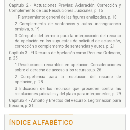
Capítulo 2 - Actuaciones Previas: Aclaración, Corrección y
Complemento de Las Resoluciones Judiciales, p. 15
1 Planteamiento general de las figuras analizadas, p. 18
2 Complemento de sentencias y autos: incongruencia
omisiva, p. 19
3 Cómputo del término para la interposición del recurso
de apelación en los supuestos de solicitud de aclaración,
corrección o complemento de sentencias y autos, p. 21
Capítulo 3 - El Recurso de Apelación como Recurso Ordinario,
p. 25
1 Resoluciones recurribles en apelación. Consideraciones
sobre el derecho de acceso a los recursos, p. 26
2 Competencia para la resolución del recurso de
apelación, p. 28
3 Indicación de los recursos que proceden contra las
resoluciones judiciales y del plazo para interponerlos, p. 29
Capítulo 4 - Ámbito y Efectos del Recurso. Legitimación para
Recurrir, p. 31
1 El gravamen o perjuicio directo. Legitimación para
recurrir, p. 32
ÍNDICE ALFABÉTICO
2 Efecto suspensivo y ejecución provisional, p. 33