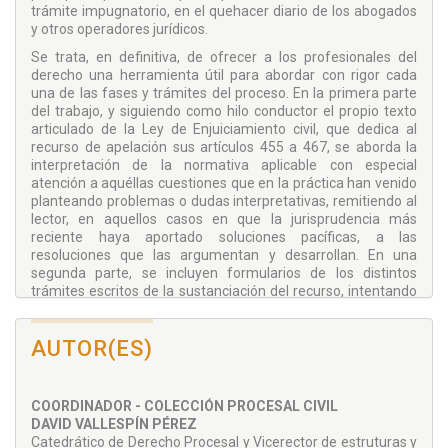
trámite impugnatorio, en el quehacer diario de los abogados
y otros operadores jurídicos.
Se trata, en definitiva, de ofrecer a los profesionales del
derecho una herramienta útil para abordar con rigor cada
una de las fases y trámites del proceso. En la primera parte
del trabajo, y siguiendo como hilo conductor el propio texto
articulado de la Ley de Enjuiciamiento civil, que dedica al
recurso de apelación sus artículos 455 a 467, se aborda la
interpretación de la normativa aplicable con especial
atención a aquéllas cuestiones que en la práctica han venido
planteando problemas o dudas interpretativas, remitiendo al
lector, en aquellos casos en que la jurisprudencia más
reciente haya aportado soluciones pacíficas, a las
resoluciones que las argumentan y desarrollan. En una
segunda parte, se incluyen formularios de los distintos
trámites escritos de la sustanciación del recurso, intentando
incorporar las soluciones que en el análisis del texto
articulado se han destacado como más idóneas.
AUTOR(ES)
COORDINADOR - COLECCIÓN PROCESAL CIVIL
DAVID VALLESPÍN PÉREZ
Catedrático de Derecho Procesal y Vicerector de estruturas y