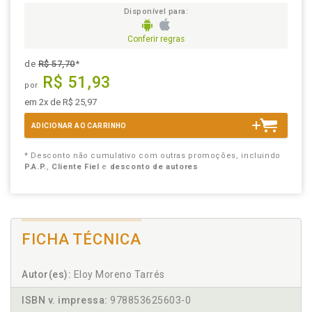
Disponível para:
Conferir regras
de
R$ 57,70
*
R$ 51,93
por
em 2x de R$ 25,97
ADICIONAR AO CARRINHO
* Desconto não cumulativo com outras promoções, incluindo
P.A.P.
,
Cliente Fiel
e
desconto de autores
FICHA TÉCNICA
Autor(es):
Eloy Moreno Tarrés
ISBN v. impressa:
978853625603-0