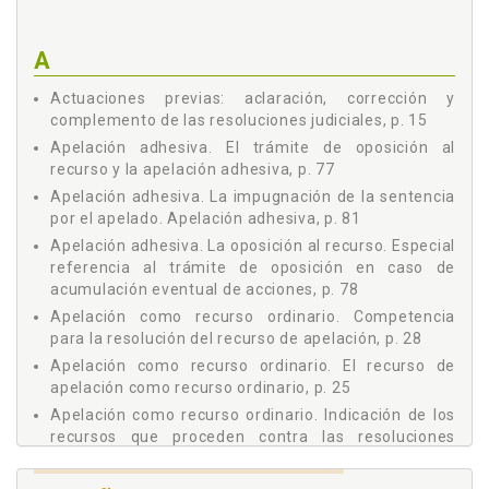
3 Efectos del recurso en procesos especiales, p. 35
Capítulo 5 - Sustanciación del Recurso de Apelación:
Interposición y Admisión, p. 37
A
1 El trámite de interposición del recurso, p. 38
Actuaciones previas: aclaración, corrección y
2 El trámite de admisión del recurso, p. 41
complemento de las resoluciones judiciales, p. 15
3 El recurso de queja, p. 43
Apelación adhesiva. El trámite de oposición al
4 La infracción de normas o garantías procesales como
motivo de apelación, p. 46
recurso y la apelación adhesiva, p. 77
Capítulo 6 - La Prueba en Segunda Instancia, p. 55
Apelación adhesiva. La impugnación de la sentencia
por el apelado. Apelación adhesiva, p. 81
1 Consideraciones previas, p. 56
2 La prueba en segunda instancia: aspectos generales, p.
Apelación adhesiva. La oposición al recurso. Especial
56
referencia al trámite de oposición en caso de
3 Documentos que pueden acompañarse junto con el
acumulación eventual de acciones, p. 78
escrito de interposición del recurso (artículo 460-1 L.E.C.),
Apelación como recurso ordinario. Competencia
p. 57
para la resolución del recurso de apelación, p. 28
4 Pruebas cuya práctica puede solicitarse en segunda
Apelación como recurso ordinario. El recurso de
instancia (artículo 460-2 L.E.C.), p. 58
apelación como recurso ordinario, p. 25
5 Proposición de prueba en segunda instancia por parte
Apelación como recurso ordinario. Indicación de los
del litigante rebelde (artículo 460.3 L.E.C.), p. 62
recursos que proceden contra las resoluciones
6 Prueba en segunda instancia en los procesos
judiciales y del plazo para interponerlos, p. 29
especiales, p. 64
Apelación como recurso ordinario. Resoluciones
Capítulo 7 - Tasas y Depósitos. Pagos y Consignaciones