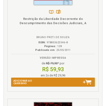
Resolucionees judiciales. Complemento de
sentencias y autos: incongruencia omisiva, p. 19
Resolucionees judiciales. Cómputo del término para
Disponível
páginas
Restrição da Liberdade Decorrente do
la interposición del recurso de apelación en los
na
Descumprimento das Decisões Judiciais, A
supuestos de solicitud de aclaración, corrección o
B.V.
complemento de sentencias y autos, p. 21
Resolucionees judiciales. Planteamiento general de
BRUNO PRETI DE SOUZA
las figuras analizadas, p. 18
ISBN:
978853623346-8
Páginas:
128
Publicado em:
25/05/2011
VERSÃO IMPRESSA
de
R$ 79,90
* por
R$ 59,93
em 2x de R$ 29,96
ADICIONAR AO
CARRINHO