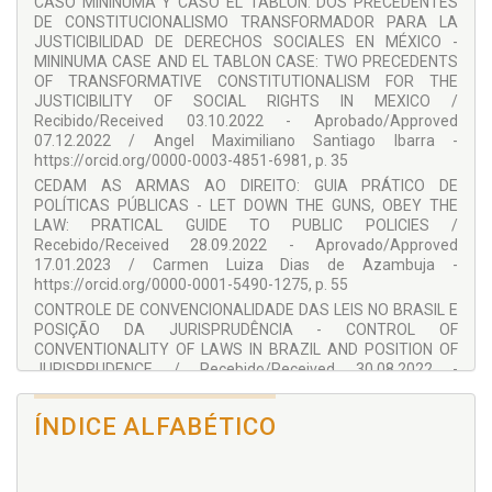
CASO MININUMA Y CASO EL TABLÓN: DOS PRECEDENTES
DE CONSTITUCIONALISMO TRANSFORMADOR PARA LA
Faena Gall Gófas Meneghetti
JUSTICIBILIDAD DE DERECHOS SOCIALES EN MÉXICO -
Gisele Vidor Cauduro
MININUMA CASE AND EL TABLON CASE: TWO PRECEDENTS
OF TRANSFORMATIVE CONSTITUTIONALISM FOR THE
Gonzalo Villarrubia
JUSTICIBILITY OF SOCIAL RIGHTS IN MEXICO /
Hugo Daysel de Carvalho Mendes
Recibido/Received 03.10.2022 - Aprobado/Approved
07.12.2022 / Angel Maximiliano Santiago Ibarra -
João Alexandre Netto Bittencourt
https://orcid.org/0000-0003-4851-6981, p. 35
Juan Cruz Gómez
CEDAM AS ARMAS AO DIREITO: GUIA PRÁTICO DE
POLÍTICAS PÚBLICAS - LET DOWN THE GUNS, OBEY THE
Juliana Monteiro de Souza Gugelmin
LAW: PRATICAL GUIDE TO PUBLIC POLICIES /
Luanna E. Perdiz de Jesus
Recebido/Received 28.09.2022 - Aprovado/Approved
17.01.2023 / Carmen Luiza Dias de Azambuja -
Luis Bahamonde Falcón
https://orcid.org/0000-0001-5490-1275, p. 55
Manoel Pereira dos Santos Neto
CONTROLE DE CONVENCIONALIDADE DAS LEIS NO BRASIL E
POSIÇÃO DA JURISPRUDÊNCIA - CONTROL OF
Mariane Gonçalves Trevisan
CONVENTIONALITY OF LAWS IN BRAZIL AND POSITION OF
Miguel Ángel Garita Arce
JURISPRUDENCE / Recebido/Received 30.08.2022 -
Aprovado/Approved 25.01.2023 / Alex Matoso Silva -
Montserrat Aguilera Lara
https://orcid.org/0000-0002-0189-9199 / Fabrício Veiga
ÍNDICE ALFABÉTICO
Nathália Balardin Machado
Costa - https://orcid.org/0000-0002-2949-226X / Hugo
Daysel de Carvalho Mendes - https://orcid.org/0000-0003-
Nathaly Veloso Lehnen
2727-5322, p. 83
Pablo Echeverri Calle