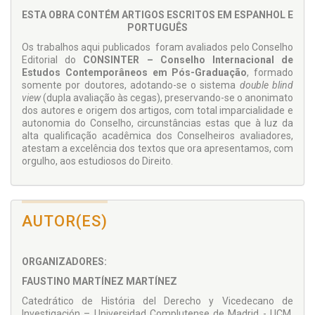
ESTA OBRA CONTÉM ARTIGOS ESCRITOS EM ESPANHOL E
PORTUGUÊS
Os trabalhos aqui publicados foram avaliados pelo Conselho
Editorial do
CONSINTER – Conselho Internacional de
Estudos Contemporâneos em Pós-Graduação
, formado
somente por doutores, adotando-se o sistema
double blind
view
(dupla avaliação às cegas), preservando-se o anonimato
dos autores e origem dos artigos, com total imparcialidade e
autonomia do Conselho, circunstâncias estas que à luz da
alta qualificação acadêmica dos Conselheiros avaliadores,
atestam a excelência dos textos que ora apresentamos, com
orgulho, aos estudiosos do Direito.
AUTOR(ES)
ORGANIZADORES:
FAUSTINO MARTÍNEZ MARTÍNEZ
Catedrático de História del Derecho y Vicedecano de
Investigación – Universidad Complutense de Madrid - UCM,