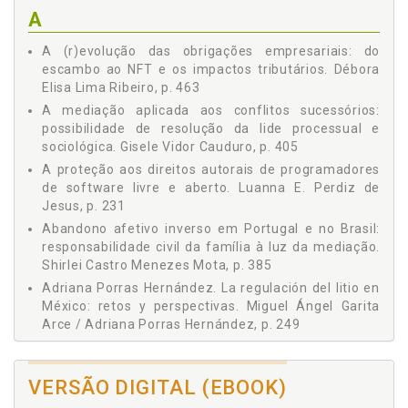
CONTROLE DE CONVENCIONALIDADE NO DIREITO
A
REPRODUTIVO DA MULHER - CONTROL OF
Shirlei Castro Menezes Mota
CONVENTIONALITY IN WOMEN´S REPRODUCTIVE RIGHTS /
Recebido/Received 20.09.2022 - Aprovado/Approved
A (r)evolução das obrigações empresariais: do
30.01.2023 / Mariane Gonçalves Trevisan -
escambo ao NFT e os impactos tributários. Débora
https://orcid.org/0000-0003-3135-2837, p. 101
Elisa Lima Ribeiro, p. 463
CRISIS DE LA ENERGÍA: DE LA REGULACIÓN A LA
A mediação aplicada aos conflitos sucessórios:
INTERVENCIÓN - ENERGY CRISIS: FROM REGULATION TO
possibilidade de resolução da lide processual e
GOVERNMENT´S INTERVENTIONS / Recibido/Received
sociológica. Gisele Vidor Cauduro, p. 405
30.08.2022 - Aprobado/Approved 12.12.2022 / Belén
Zamora Lozano - https://orcid.org/0000-0002-3305-2929, p.
A proteção aos direitos autorais de programadores
121
de software livre e aberto. Luanna E. Perdiz de
Jesus, p. 231
DIREITO DE SER OUVIDO: UMA ABORDAGEM DO DIREITO
FUNDAMENTAL INSCULPIDO NO ARTIGO 41 DA CARTA DOS
Abandono afetivo inverso em Portugal e no Brasil:
DIREITOS FUNDAMENTAIS DA UNIÃO EUROPEIA - RIGHT TO
responsabilidade civil da família à luz da mediação.
BE HEARD: AN APPROACH TO THE FUNDAMENTAL RIGHT
Shirlei Castro Menezes Mota, p. 385
ENSHRINED IN ARTICLE 41 OF THE CHARTER OF
Adriana Porras Hernández. La regulación del litio en
FUNDAMENTAL RIGHTS OF THE EUROPEAN /
Recebido/Received 18.09.2022 - Aprovado/Approved
México: retos y perspectivas. Miguel Ángel Garita
27.01.2023 / Manoel Pereira dos Santos Neto -
Arce / Adriana Porras Hernández, p. 249
https://orcid.org/0000-0003-4005-9085, p. 139
Alex Matoso Silva. Controle de convencionalidade
DO DISCURSO DA MANUTENÇÃO DA VIGILÂNCIA NACIONAL:
das leis no Brasil e posição da jurisprudência. Alex
UMA ANÁLISE DA FRAGILIZAÇÃO DOS DISPOSITIVOS
VERSÃO DIGITAL (EBOOK)
Matoso Silva / Fabrício Veiga Costa / Hugo Daysel de
CONSTITUCIONAIS BRASILEIROS E DOS DIREITOS HUMANOS
Carvalho Mendes, p. 83