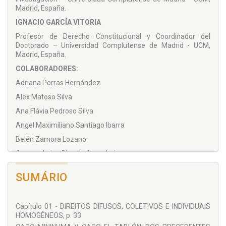
Madrid, España.
IGNACIO GARCÍA VITORIA
Profesor de Derecho Constitucional y Coordinador del
Doctorado – Universidad Complutense de Madrid - UCM,
Madrid, España.
COLABORADORES:
Adriana Porras Hernández
Alex Matoso Silva
Ana Flávia Pedroso Silva
Angel Maximiliano Santiago Ibarra
Belén Zamora Lozano
Carmen Luiza Dias de Azambuja
Daniel Redondo Torres
SUMÁRIO
Débora Elisa Lima Ribeiro
Eudoro Echeverri Quintana
Capítulo 01 - DIREITOS DIFUSOS, COLETIVOS E INDIVIDUAIS
Eugênia Amábilis Gregorius
HOMOGÊNEOS, p. 33
Fabrício Veiga Costa