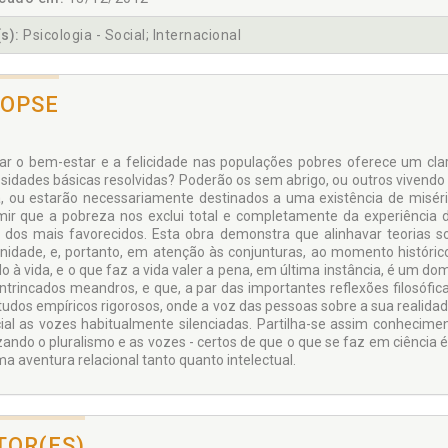
s):
Psicologia - Social; Internacional
NOPSE
ar o bem-estar e a felicidade nas populações pobres oferece um clar
sidades básicas resolvidas? Poderão os sem abrigo, ou outros vivendo
a, ou estarão necessariamente destinados a uma existência de miséria
ir que a pobreza nos exclui total e completamente da experiência d
 dos mais favorecidos. Esta obra demonstra que alinhavar teorias so
idade, e, portanto, em atenção às conjunturas, ao momento histórico
do à vida, e o que faz a vida valer a pena, em última instância, é um d
intrincados meandros, e que, a par das importantes reflexões filosófic
tudos empíricos rigorosos, onde a voz das pessoas sobre a sua realidade
ial as vozes habitualmente silenciadas. Partilha-se assim conhecim
zando o pluralismo e as vozes - certos de que o que se faz em ciênc
ma aventura relacional tanto quanto intelectual.
TOR(ES)