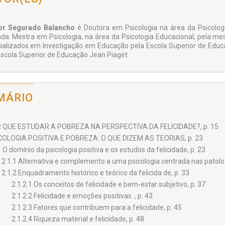
or Segurado Balancho
é Doutora em Psicologia na área da Psicologia
ada. Mestra em Psicologia, na área da Psicologia Educacional, pela me
ializados em Investigação em Educação pela Escola Superior de Educ
Escola Superior de Educação Jean Piaget.
MÁRIO
 QUE ESTUDAR A POBREZA NA PERSPECTIVA DA FELICIDADE?, p. 15
COLOGIA POSITIVA E POBREZA: O QUE DIZEM AS TEORIAS, p. 23
1 O domínio da psicologia positiva e os estudos da felicidade, p. 23
2.1.1 Alternativa e complemento a uma psicologia centrada nas patolog
2.1.2 Enquadramento histórico e teórico da felicida de, p. 33
2.1.2.1 Os conceitos de felicidade e bem-estar subjetivo, p. 37
2.1.2.2 Felicidade e emoções positivas ., p. 43
2.1.2.3 Fatores que contribuem para a felicidade, p. 45
2.1.2.4 Riqueza material e felicidade, p. 48