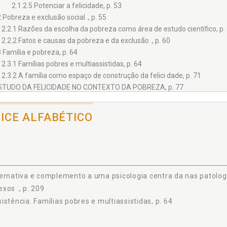
2.1.2.5 Potenciar a felicidade, p. 53
2 Pobreza e exclusão social ., p. 55
2.2.1 Razões da escolha da pobreza como área de estudo científico, p.
2.2.2 Fatos e causas da pobreza e da exclusão ., p. 60
3 Família e pobreza, p. 64
2.3.1 Famílias pobres e multiassistidas, p. 64
2.3.2 A família como espaço de construção da felici dade, p. 71
STUDO DA FELICIDADE NO CONTEXTO DA POBREZA, p. 77
1 O que pretendemos compreender, p. 77
3.1.1 Pressupostos e objetivos do estudo, p. 79
DICE ALFABÉTICO
3.1.2 Que escolhas estiveram por detrás da metodologia do estudo?, p.
3.1.3 Quem foi a população do nosso estudo? ., p. 83
3.1.4 Quem eram os nossos participantes?, p. 84
3.1.5 Como recolhemos os dados do estudo?, p. 91
3.1.6 Que perguntas fizemos?, p. 96
ernativa e complemento a uma psicologia centra da nas patologi
2 Procedimentos de análise da informação, p. 97
xos ., p. 209
UE DESCOBRIMOS, p. 101
istência. Famílias pobres e multiassistidas, p. 64
1 Análise de resultados, p. 102
2 Questão: "Por que esse número e não o abaixo? ., p. 144