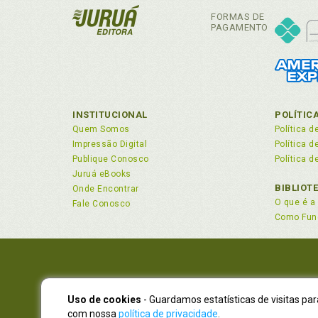
Fel
FORMAS DE
Fel
PAGAMENTO
Fel
Fel
Fel
Fel
INSTITUCIONAL
POLÍTIC
Fel
Quem Somos
Política d
Fel
Impressão Digital
Política 
Fel
Publique Conosco
Política d
Fel
Juruá eBooks
Fel
BIBLIOT
Onde Encontrar
O que é a 
Fale Conosco
Fel
Como Fun
Fel
Fel
H
His
Uso de cookies
- Guardamos estatísticas de visitas pa
NOVO EN
com nossa
política de privacidade
.
Atendimen