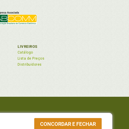
formação ., p. 97
trás da metodologia do estudo?, p. 81
tes?, p. 84
 estudo?, p. 83
LIVREIROS
e, p. 23
Catálogo
Lista de Preços
Distribuidores
?, p. 15
 82210-310
CONCORDAR E FECHAR
a Whatsapp