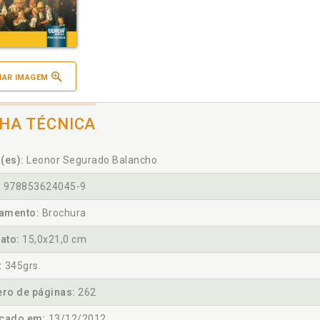
IAR IMAGEM
CHA TÉCNICA
(es):
Leonor Segurado Balancho
:
978853624045-9
amento:
Brochura
ato:
15,0x21,0 cm
:
345grs.
ro de páginas:
262
icado em:
13/12/2012