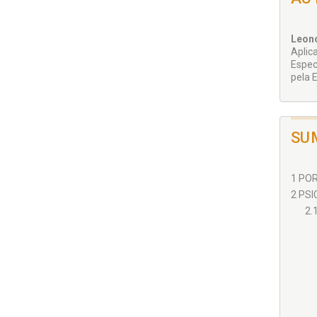
Leon
Aplic
Espec
pela 
SU
1 POR
2 PSI
2.