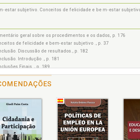
3 Questão: "O que tem que acontecer para subir me io ponto?", p. 147
4 Comentário geral sobre os procedimentos e os dados, p. 176
-estar subjetivo. Conceitos de felicidade e be m-estar subjetivo
USÕES, p. 181
Introdução., p. 181
Discussão de resultados, p. 182
entário geral sobre os procedimentos e os dados, p. 176
Conclusões Finais, p. 189
ÊNCIAS, p. 193
ceitos de felicidade e bem-estar subjetivo ., p. 37
S, p. 209
clusão. Discussão de resultados., p. 182
clusão. Introdução ., p. 181
clusões Finais ., p. 189
clusões ., p. 181
COMENDAÇÕES
ínio da psicologia positiva e os estudos da fe licidade, p. 23
ções positivas. Felicidade e emoções positivas, p. 43
uadramento histórico e teórico da felicidade ., p. 33