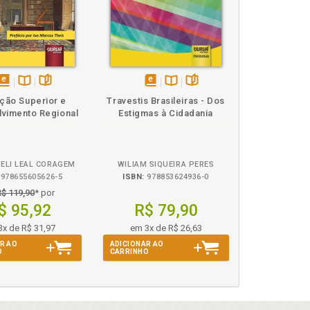
ução da felicidade, p. 71
do científico, p. 56
disponível
Disponível
páginas
disponível
Disponível
páginas
ção Superior e
Travestis Brasileiras - Dos
em
na
em
na
vimento Regional
Estigmas à Cidadania
eBook
B.V.
eBook
B.V.
OELI LEAL CORAGEM
WILIAM SIQUEIRA PERES
978655605626-5
ISBN:
978853624936-0
R$ 119,90
* por
$ 95,92
R$ 79,90
3x de R$ 31,97
em 3x de R$ 26,63
R AO
ADICIONAR AO
estudo?, p. 91
O
CARRINHO
r, p. 77
udo, p. 79