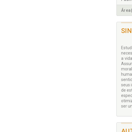
Área(
SI
Estud
neces
a vid
Assum
moral
human
senti
seus 
de es
espec
otimi
ser u
AU