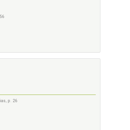
 56
 81
as, p. 26