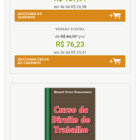
em n ossa época, p. 193
em 4x de R$ 26,98
ADICIONAR AO
F
CARRINHO
Flexibilização e desregulamentação do mercado de
VERSÃO DIGITAL
trabalho, p. 99
de
R$ 84,70
* por
Formação e evolução da economia de mercado, p.
R$ 76,23
29
em 3x de R$ 25,41
ADICIONAR EBOOK
G
AO CARRINHO
Globalização da economia no curso da história, p. 48
Globalização. Conceito de globalização, p. 36
Globalização. Efeitos da globalização nos direito s
sociais e as novas alternativas de trabalho e renda,
p. 137
Globalização. Efeitos da globalização nos direito s
sociais e no Direito do Trabalho, p. 195
Globalização. Efeitos da globalização nos direito s
sociais, p. 137
Globalização. Impactos da globalização na estrutura