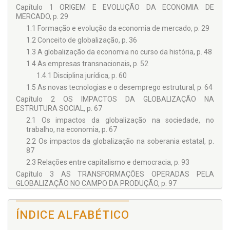
Capítulo 1 ORIGEM E EVOLUÇÃO DA ECONOMIA DE
MERCADO, p. 29
1.1 Formação e evolução da economia de mercado, p. 29
1.2 Conceito de globalização, p. 36
1.3 A globalização da economia no curso da história, p. 48
1.4 As empresas transnacionais, p. 52
1.4.1 Disciplina jurídica, p. 60
1.5 As novas tecnologias e o desemprego estrutural, p. 64
Capítulo 2 OS IMPACTOS DA GLOBALIZAÇÃO NA
ESTRUTURA SOCIAL, p. 67
2.1 Os impactos da globalização na sociedade, no
trabalho, na economia, p. 67
2.2 Os impactos da globalização na soberania estatal, p.
87
2.3 Relações entre capitalismo e democracia, p. 93
Capítulo 3 AS TRANSFORMAÇÕES OPERADAS PELA
GLOBALIZAÇÃO NO CAMPO DA PRODUÇÃO, p. 97
3.1 As novas formas de produção e de serviços, p. 97
3.2 Flexibilização e desregulamentação do mercado de
ÍNDICE ALFABÉTICO
trabalho, p. 99
3.3 As empresas de economia solidária, p. 130