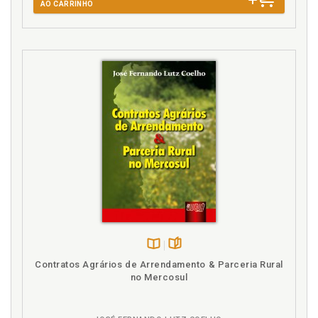
AO CARRINHO
Genética. Patenteabilidade das descobertas
genéticas: estudo sobre o impacto do projeto
genoma humano sobre o das patentes. Bruno
Torquato de Oliveira Naves. Maria de Fátima Freire
de Sá., p. 63
Genética. Propriedade intelectual egenômica.
Claudia Inês Chamas., p. 71
Genoma humano. Patenteabilidade das descobertas
genéticas: estudo sobre o impacto do projeto
genoma humano sobre o das patentes. Bruno
Torquato de Oliveira Naves. Maria de Fátima Freire
de Sá., p. 63
I
Incertezas e riscos no patenteamento de
biotecnologias: a situação brasileira corrente. Maria
Disponível
páginas
Contratos Agrários de Arrendamento & Parceria Rural
Ester Dal Poz. Denis Borges Barbosa., p. 93
na
no Mercosul
B.V.
L