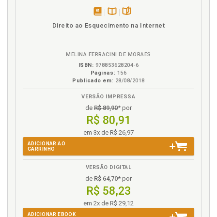
C
disponível
Disponível
páginas
Direito ao Esquecimento na Internet
em
na
Claudia Inês Chamas. Propriedade intelectual e
eBook
B.V.
genômica., p. 71
MELINA FERRACINI DE MORAES
ISBN:
978853628204-6
D
Páginas:
156
Publicado em:
28/08/2018
Denis Borges Barbosa. Maria Ester Dal Poz.
VERSÃO IMPRESSA
Incertezas e riscos no patenteamento de
biotecnologias: a situação brasileira corrente., p. 93
de
R$ 89,90
* por
R$ 80,91
Direitos de propriedade intelectual e a biotecnologia.
Vanessa Iacomini., p. 13
em 3x de R$ 26,97
ADICIONAR AO
CARRINHO
E
VERSÃO DIGITAL
Edson Beas Rodrigues Jr. Aquecimento global,
de
R$ 64,70
* por
destruição da Amazônia e o sistema TRIPS/OMC:
R$ 58,23
um diálogo com Sabrina Safrin., p. 181
em 2x de R$ 29,12
G
ADICIONAR EBOOK