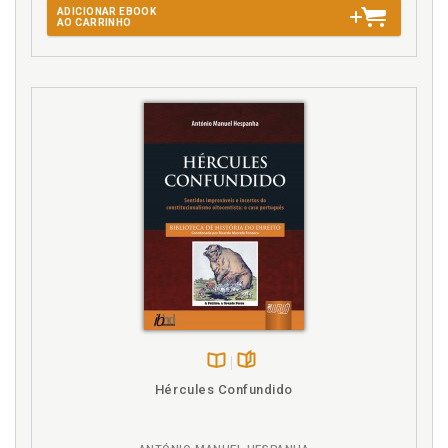
ADICIONAR EBOOK
AO CARRINHO
Disponível
páginas
Hércules Confundido
na
B.V.