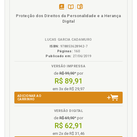
Referências, p. 159
disponível
Disponível
páginas
Proteção dos Direitos da Personalidade e a Herança
Regionalismo europeu. A busca pela paz perpétua:
em
na
Digital
do regionalismo europeu ao cosmopolitismo, p. 66
eBook
B.V.
T
LUCAS GARCIA CADAMURO
ISBN:
978853628942-7
Terceira geração. O direito à paz: da terceira
Páginas:
160
geração à quinta geração de direitos fundamentais,
Publicado em:
27/06/2019
p. 144
VERSÃO IMPRESSA
Tipos de paz, p. 31
de
R$ 99,90
* por
Três vias para a paz, p. 34
R$ 89,91
V
em 3x de R$ 29,97
ADICIONAR AO
CARRINHO
Valor. A paz como valor, p. 28
VERSÃO DIGITAL
de
R$ 69,90
* por
R$ 62,91
em 2x de R$ 31,46