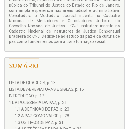
Pós-Graduada, Especialista e Bacharel em Direito. Servidora
da paz e do direito à paz. Ao final, aborda a teoria inovadora
pública do Tribunal de Justiça do Estado do Rio de Janeiro,
do jurista Paulo Bonavides, que propõe a trasladação do
com ampla experiência nas áreas judicial e administrativa.
direito à paz da terceira para a quinta geração de direitos
Conciliadora e Mediadora Judicial inscrita no Cadastro
fundamentais, com vistas à sua plena universalização.
Nacional de Mediadores e Conciliadores Judiciais do
Conselho Nacional de Justiça - CNJ. Instrutora inscrita no
Cadastro Nacional de Instrutores da Justiça Consensual
Brasileira do CNJ. Dedica-se ao estudo da paz e da cultura de
paz como fundamentos para a transformação social.
SUMÁRIO
LISTA DE QUADROS, p. 13
LISTA DE ABREVIATURAS E SIGLAS, p. 15
INTRODUÇÃO, p. 17
1 DA POLISSEMIA DA PAZ, p. 21
1.1 A DEFINIÇÃO DE PAZ, p. 23
1.2 A PAZ COMO VALOR, p. 28
1.3 OS TIPOS DE PAZ, p. 31