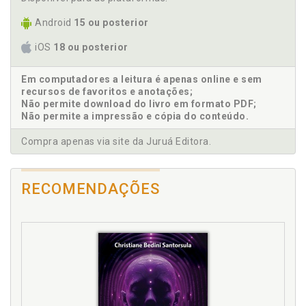
Direito humano. Dos fundamentos filosóficos do
Android
15 ou posterior
direito humano à paz, p. 43
Direito humano. Dos fundamentos legais do direito
iOS
18 ou posterior
humano à paz, p. 95
Direitos fundamentais. O direito à paz: da terceira
Em computadores a leitura é apenas online e sem
geração à quinta geração de direitos fundamentais,
recursos de favoritos e anotações;
Não permite download do livro em formato PDF;
p. 144
Não permite a impressão e cópia do conteúdo.
Direitos humanos. O processo de
internacionalização dos direitos humanos, p. 96
Compra apenas via site da Juruá Editora.
F
RECOMENDAÇÕES
Filosóficos. Dos fundamentos filosóficos do direito
humano à paz, p. 43
Fundamento imanente. A busca pela paz: do
fundamento transcendente ao imanente, p. 44
Fundamento transcendente. A busca pela paz: do
fundamento transcendente ao imanente, p. 44
Fundamentos filosóficos do direito humano à paz, p.
43