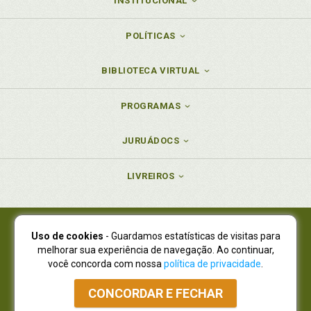
INSTITUCIONAL
POLÍTICAS
BIBLIOTECA VIRTUAL
PROGRAMAS
JURUÁDOCS
LIVREIROS
Uso de cookies
- Guardamos estatísticas de visitas para
Juruá Editora Ltda., CNPJ 77.535.508/0001-19
melhorar sua experiência de navegação. Ao continuar,
Juruá Informática Ltda., CNPJ 01.701.561/0001-80
você concorda com nossa
política de privacidade
.
NOVO ENDEREÇO:
R. Flávio Dallegrave, 7665, São Lourenço |
Curitiba - Paraná - CEP 82210-310
CONCORDAR E FECHAR
Atendimento: (41) 4009-3900
|
Vendas Atacado: (41) 4009-3939
|
Atendimento via Whatsapp