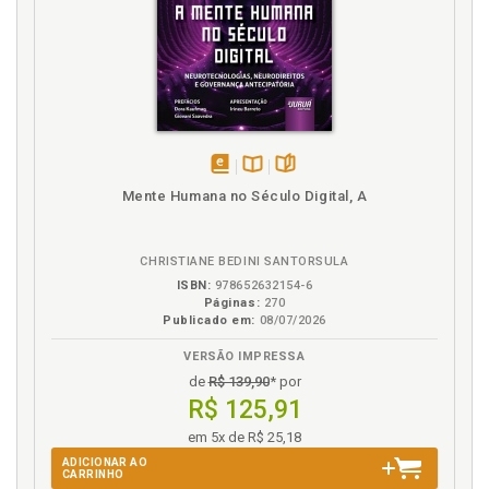
Fundamentos legais do direito humano à paz, p. 95
I
Introdução, p. 17
L
disponível
Disponível
páginas
Lista de abreviaturas e siglas, p. 15
Mente Humana no Século Digital, A
em
na
Lista de quadros, p. 13
eBook
B.V.
CHRISTIANE BEDINI SANTORSULA
N
ISBN:
978652632154-6
Páginas:
270
Não violência. A busca pela paz: um olhar
Publicado em:
08/07/2026
contemporâneo fundamentado na não violência, p.
84
VERSÃO IMPRESSA
de
R$ 139,90
* por
O
R$ 125,91
em 5x de R$ 25,18
Olhar contemporâneo. A busca pela paz: um olhar
contemporâneo fundamentado na não violência, p.
ADICIONAR AO
CARRINHO
84