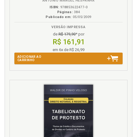
ANTÓNIO MANUEL HESPANHA
ISBN:
978853622477-0
Páginas:
384
Publicado em:
05/05/2009
VERSÃO IMPRESSA
de
R$ 179,90
* por
R$ 161,91
em 6x de R$ 26,99
ADICIONAR AO
CARRINHO