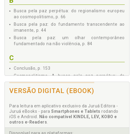
B
Busca pela paz perpétua: do regionalismo europeu
ao cosmopolitismo, p. 66
Busca pela paz: do fundamento transcendente ao
imanente, p. 44
Busca pela paz: um olhar contemporâneo
fundamentado na não violência, p. 84
C
Conclusão, p. 153
Cosmopolitismo. A busca pela paz perpétua: do
regionalismo europeu ao cosmopolitismo, p. 66
VERSÃO DIGITAL (EBOOK)
D
Para leitura em aplicativo exclusivo da Juruá Editora -
Definição de paz, p. 23
Juruá eBooks - para
Smartphones e Tablets
rodando
Direito à paz: da terceira geração à quinta geração
iOS e Android.
Não compatível KINDLE, LEV, KOBO e
de direitos fundamentais, p. 144
outros e-Readers
.
Direito humano. A positivação do direito humano à
Disponível para as plataformas:
paz em âmbito internacional, p. 112