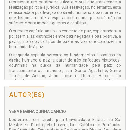
representa um parâmetro ético e moral que transcende a
realização política e jurídica. Sua efetivação, no entanto, está
relacionada à positivação do direito humano à paz, uma vez
que, historicamente, a esperança humana, por si só, não foi
suficiente para impedir guerras e conflitos.
O primeiro capítulo analisa o conceito de paz, explorando sua
polissemia, as distinções entre paz negativa e paz positiva, a
paz como valor, os tipos de paz e as vias que conduzem a
humanidade à paz.
O segundo capítulo percorre os fundamentos filosóficos do
direito humano à paz, a partir de três enfoques históricos-
doutrinais na busca da humanidade pela paz: do
transcendente ao imanente, com Santo Agostinho, Santo
Tomás de Aquino, John Locke e Thomas Hobbes; do
regionalismo europeu ao cosmopolitismo, com Abbé de
Saint-Pierre, Jean-Jacques Rousseau e Immanuel Kant; e,
por fim, sob um olhar contemporâneo fundamentado na não
AUTOR(ES)
violência, com os ensinamentos de Mahatma Gandhi e
Martin Luther King Jr.
O terceiro capítulo explora o processo de internacionalização
VERA REGINA CUNHA CANCIO
dos direitos humanos, com destaque para a criação da ONU e
Doutoranda em Direito pela Universidade Estácio de Sá.
da UNESCO, a Declaração Universal dos Direitos Humanos e
Mestre em Direito pela Universidade Católica de Petrópolis.
as principais resoluções internacionais voltadas à promoção