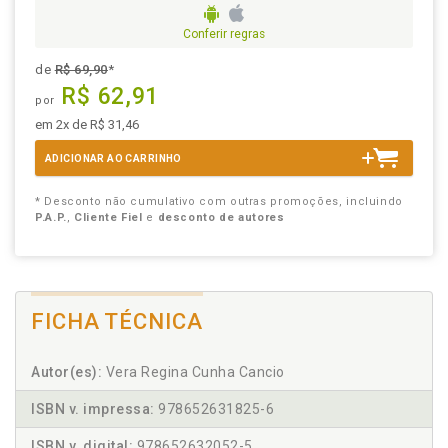
Conferir regras
de
R$ 69,90
*
R$ 62,91
por
em 2x de R$ 31,46
ADICIONAR AO CARRINHO
* Desconto não cumulativo com outras promoções, incluindo
P.A.P.
,
Cliente Fiel
e
desconto de autores
FICHA TÉCNICA
Autor(es):
Vera Regina Cunha Cancio
ISBN v. impressa:
978652631825-6
ISBN v. digital:
978652632052-5