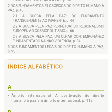
1.4 AS TRÊS VIAS PARA A PAZ, p. 34
2 DOS FUNDAMENTOS FILOSÓFICOS DO DIREITO HUMANO À
PAZ, p. 43
2.1 A BUSCA PELA PAZ: DO FUNDAMENTO
TRANSCENDENTE AO IMANENTE, p. 44
2.2 A BUSCA PELA PAZ PERPÉTUA: DO REGIONALISMO
EUROPEU AO COSMOPOLITISMO, p. 66
2.3 A BUSCA PELA PAZ: UM OLHAR CONTEMPORÂNEO
FUNDAMENTADO NA NÃO VIOLÊNCIA, p. 84
3 DOS FUNDAMENTOS LEGAIS DO DIREITO HUMANO À PAZ,
p. 95
3.1 O PROCESSO DE INTERNACIONALIZAÇÃO DOS
DIREITOS HUMANOS, p. 96
ÍNDICE ALFABÉTICO
3.2 A POSITIVAÇÃO DO DIREITO HUMANO À PAZ EM
ÂMBITO INTERNACIONAL, p. 112
3.3 O DIREITO À PAZ: DA TERCEIRA GERAÇÃO À QUINTA
GERAÇÃO DE DIREITOS FUNDAMENTAIS, p. 144
A
CONCLUSÃO, p. 153
REFERÊNCIAS, p. 159
Âmbito internacional. A positivação do direito
humano à paz em âmbito internacional, p. 112