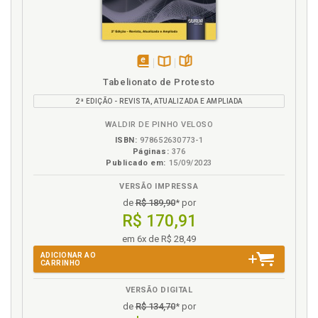
disponível
Disponível
páginas
Tabelionato de Protesto
em
na
2ª EDIÇÃO - REVISTA, ATUALIZADA E AMPLIADA
eBook
B.V.
WALDIR DE PINHO VELOSO
ISBN:
978652630773-1
Páginas:
376
Publicado em:
15/09/2023
VERSÃO IMPRESSA
de
R$ 189,90
* por
R$ 170,91
em 6x de R$ 28,49
ADICIONAR AO
CARRINHO
VERSÃO DIGITAL
de
R$ 134,70
* por