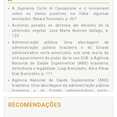
Roberta Soares da Silva
e Legalidade / Luigi Bonizzato, Alice Ribas Dias Bonizzato, p.
Rodrigo Polanco Lazo
A Suprema Corte di Cassazione e o revirement
111
Tatsiana Ushakova
sobre os danos punitivos na Itália: algumas
Acciones Penales en Defensa del Derecho de la Obtención
Thiago Serrano Pinheiro de Souza
anotações. Naiara Posenato, p. 467
Vegetal / Jose María Asencio Gallego, p. 125
Tiago Martinez
Bem Jurídico no Direito Penal Econômico: uma Abordagem
Acciones penales en defensa del derecho de la
Vanessa Aparecida de Souza Fontana
Criminológico-Crítica / Mário Luiz Ramidoff, Luísa Munhoz
obtención vegetal. Jose María Asencio Gallego, p.
Vinicius Figueiredo Chaves
Bürgel Ramidoff, p. 141
125
El Caso Barbulescu y su Impacto en la Jurisprudencia
Administração pública. Uma abordagem da
Constitucional / Antonio Felipe D. Jiménez, p. 163
administração pública brasileira e do Estado
Extrafiscalidade dos Impostos e Princípio do Não Confisco no
administrativo norte-americano, sob uma teoria de
Brasil / Flávio de Azambuja Berti, p. 181
enfraquecimento do poder da lei nos EUA: a Agência
Microcefalia: Retrato (In)Eficiente do Sistema de Proteção
Nacional de Saúde Suplementar (ANS) brasileira,
Social Brasileiro / Roberta Soares da Silva, Carla Benedetti de
deferência e legalidade. Luigi Bonizzato, Alice Ribas
O. Andrade, p. 201
Dias Bonizzato, p. 111
Planejamento de Longo Prazo e a Justiça Intergeracional /
Agência Nacional de Saúde Suplementar (ANS)
Jozélia Nogueira, José Maurício Conti, p. 217
brasileira. Uma abordagem da administração pública
Outsiders e Desvio no Trânsito: por uma Política Pública
brasileira e do Estado administrativo norte-
Criminal? / Vanessa Fontana, p. 233
americano, sob uma teoria de enfraquecimento do
El Reflejo de los Contratos (Aparentemente) Simulados en
poder da lei nos EUA: a Agência Nacional de Saúde
Contabilidad: el Caso de las Operaciones con Partes
RECOMENDAÇÕES
Suplementar (ANS) brasileira, deferência e
Vinculadas / Francisco Javier Sosa Álvarez, Ana Isabel
legalidade. Luigi Bonizzato, Alice Ribas Dias
Segovia San Juan, p. 253
Bonizzato, p. 111