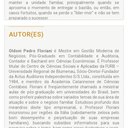
manter a unidade familiar, principalmente quando se
aproxima o momento de entregar o bastão, ou então, em
casos fortuitos, quando se perde o “líder-mor” e não se tem
preparado o sucessor.
Observa-se esta questão sob duas vertentes vitais: (a) a
governança corporativa e (b) a auditoria da empresa familiar,
AUTOR(ES)
ferramentas indispensáveis ao bom andamento dos
negócios desta espécie, com vistas à perpetuação
empresarial, em bases sólidas e competitivas.. O foco da
empresa familiar foi, é e sempre será equilibrar forças,
Oldoni Pedro Floriani
é Mestre em Gestão Moderna de
tendências e valores derivados dos distintos atores que
Negócios; Pós-Graduado em Contabilidade e Auditoria,
agem nesse peculiar cenário, agora sob o signo da
Contador e Bacharel em Ciências Econômicas. É Professor
concorrência geograficamente ampliada, com
titular do Centro de Ciências Sociais e Aplicadas da FURB –
características de maior poder de barganha e, portanto,
Universidade Regional de Blumenau, Sócio-Diretor-Fundador
potencialmente mais ameaçadora do que a mera
da Actus Auditores Independentes S/S Ltda., constituída em
competição nacional.
1984, e membro da Academia Catarinense de Ciências
Nossa obra – nesta sua 2ª edição e quatro tiragens – vem
Contábeis. Floriani é freqüentemente chamado a ministrar
atualizada, renovada e ampliada, com destaque para a
aulas de pós-graduação em universidades do Brasil, bem
economia global e suas mudanças. Dentre estas, aquelas
como proferir palestras sobre variados temas de sua área de
que alcançam a estrutura típica empresarial-familiar.
atuação e sobre o negócio familiar. Estudioso profundo dos
Idéias são inúmeras que surgem da cabeça dos
meandros deste tipo empresarial, o Professor Floriani
empreendedores no contexto das famílias empresárias, que
incursionou por regiões da Itália (sabidamente zelosa pelo
muitas vezes não conseguem ser adequadamente
bom desempenho e perpetuação de suas empresas
implementadas pelas diferenças de objetivos das pessoas
familiares), buscando subsídios informativos para sua
que fazem parte dos processos.