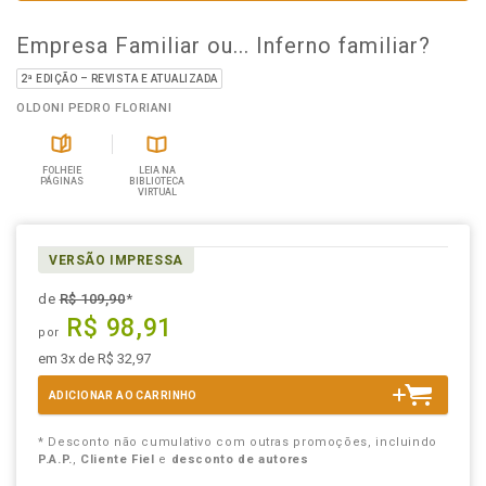
Empresa Familiar ou... Inferno familiar?
2ª EDIÇÃO – REVISTA E ATUALIZADA
OLDONI PEDRO FLORIANI
FOLHEIE
LEIA NA
PÁGINAS
BIBLIOTECA
VIRTUAL
VERSÃO IMPRESSA
de
R$ 109,90
*
R$ 98,91
por
em 3x de R$ 32,97
ADICIONAR AO CARRINHO
* Desconto não cumulativo com outras promoções, incluindo
P.A.P.
,
Cliente Fiel
e
desconto de autores