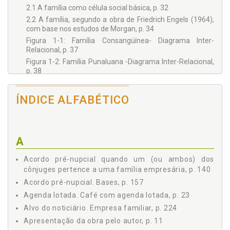
2.1 A família como célula social básica, p. 32
2.2 A família, segundo a obra de Friedrich Engels (1964),
com base nos estudos de Morgan, p. 34
Figura 1-1: Família Consangüínea- Diagrama Inter-
Relacional, p. 37
Figura 1-2: Família Punaluana -Diagrama Inter-Relacional,
p. 38
Figura 1-3: Família Sundiásmica - Diagrama Inter-
Relacional, p. 38
ÍNDICE ALFABÉTICO
2.3 Os diversos tipos da família moderna, p. 40
2.4 Conclusões, p. 41
2.5 Questões para debate, p. 42
Capítulo 3 - O SURGIMENTO DA PROPRIEDADE PRIVADA E DO
A
ESTADO, p. 43
Acordo pré-nupcial quando um (ou ambos) dos
3.1 O nascimento da propriedade privada, p. 43
cônjuges pertence a uma família empresária, p. 140
3.2 O nascimento do Estado, p. 47
Acordo pré-nupcial. Bases, p. 157
3.3 Conclusões, p. 48
Agenda lotada. Café com agenda lotada, p. 23
3.4 Questões para debate, p. 49
Capítulo 4 - O NEGÓCIO FAMILIAR, p. 51
Alvo do noticiário. Empresa familiar, p. 224
EMPRESA FAMILIAR OU FAMÍLIA EMPRESÁRIA?, p. 51
Apresentação da obra pelo autor, p. 11