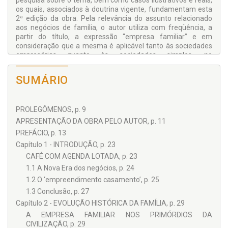
pesquisa sobre o tema, bem como casos ilustrativos e reais,
os quais, associados à doutrina vigente, fundamentam esta
O Autor
2ª edição da obra. Pela relevância do assunto relacionado
aos negócios de família, o autor utiliza com freqüência, a
partir do título, a expressão “empresa familiar” e em
consideração que a mesma é aplicável tanto às sociedades
empresárias quanto às sociedades simples, no
enquadramento ao Código Civil Brasileiro. O autor aborda ao
longo desta obra a evolução das famílias, destaca
SUMÁRIO
particularidades dos negócios a partir dos laços familiares,
enfoca ativos intangíveis como fonte de valor, apresenta
caso prático e modelos de instrumentos necessários para
PROLEGÔMENOS, p. 9
operacionalizar e legalizar cisões parciais, que com certeza
ocorrem com as mudanças de gerações. Finaliza o autor
APRESENTAÇÃO DA OBRA PELO AUTOR, p. 11
com abordagem de governança corporativa e “family office”,
PREFÁCIO, p. 13
na empresa familiar: novidades e tendências.
Capítulo 1 - INTRODUÇÃO, p. 23
CAFÉ COM AGENDA LOTADA, p. 23
1.1 A Nova Era dos negócios, p. 24
1.2 O ‘empreendimento casamento’, p. 25
1.3 Conclusão, p. 27
Capítulo 2 - EVOLUÇÃO HISTÓRICA DA FAMÍLIA, p. 29
A EMPRESA FAMILIAR NOS PRIMÓRDIOS DA
CIVILIZAÇÃO, p. 29