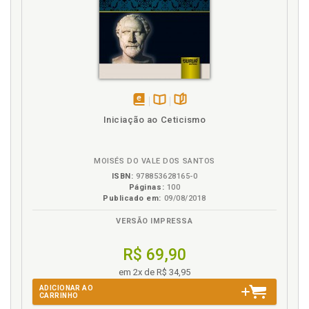
disponível
Disponível
páginas
Iniciação ao Ceticismo
em
na
eBook
B.V.
MOISÉS DO VALE DOS SANTOS
ISBN:
978853628165-0
Páginas:
100
Publicado em:
09/08/2018
VERSÃO IMPRESSA
R$ 69,90
em 2x de R$ 34,95
ADICIONAR AO
CARRINHO