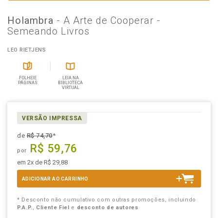
Holambra
- A Arte de Cooperar -
Semeando Livros
LEO RIETJENS
FOLHEIE
LEIA NA
PÁGINAS
BIBLIOTECA
VIRTUAL
VERSÃO IMPRESSA
de
R$ 74,70
*
R$ 59,76
por
em 2x de R$ 29,88
ADICIONAR AO CARRINHO
* Desconto não cumulativo com outras promoções, incluindo
P.A.P.
,
Cliente Fiel
e
desconto de autores