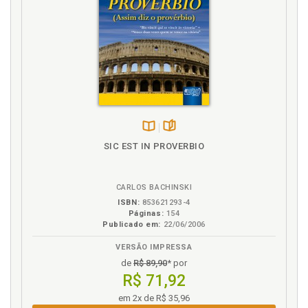
Disponível
páginas
SIC EST IN PROVERBIO
na
B.V.
CARLOS BACHINSKI
ISBN:
853621293-4
Páginas:
154
Publicado em:
22/06/2006
VERSÃO IMPRESSA
de
R$ 89,90
* por
R$ 71,92
em 2x de R$ 35,96