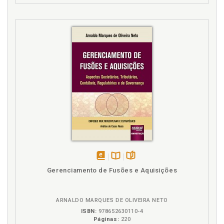
disponível
Disponível
páginas
Gerenciamento de Fusões e Aquisições
em
na
eBook
B.V.
ARNALDO MARQUES DE OLIVEIRA NETO
ISBN:
978652630110-4
Páginas:
220