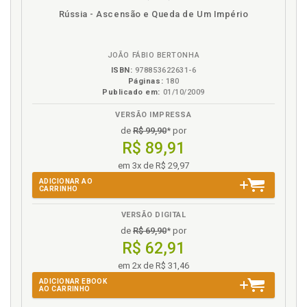
disponível
Disponível
páginas
Rússia - Ascensão e Queda de Um Império
em
na
eBook
B.V.
JOÃO FÁBIO BERTONHA
ISBN:
978853622631-6
Páginas:
180
Publicado em:
01/10/2009
VERSÃO IMPRESSA
de
R$ 99,90
* por
R$ 89,91
em 3x de R$ 29,97
ADICIONAR AO
CARRINHO
VERSÃO DIGITAL
de
R$ 69,90
* por
R$ 62,91
em 2x de R$ 31,46
ADICIONAR EBOOK
AO CARRINHO