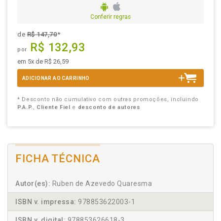
Conferir regras
de
R$ 147,70
*
R$ 132,93
por
em 5x de R$ 26,59
ADICIONAR AO CARRINHO
* Desconto não cumulativo com outras promoções, incluindo
P.A.P.
,
Cliente Fiel
e
desconto de autores
FICHA TÉCNICA
Autor(es):
Ruben de Azevedo Quaresma
ISBN v. impressa:
978853622003-1
ISBN v. digital:
978853626618-3