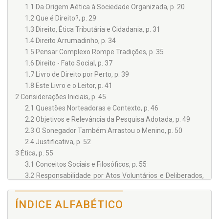
impetração de denúncia por crime contra a ordem tributária;
1.1 Da Origem Aética à Sociedade Organizada, p. 20
juiz – celeridade de decisões equânimes; gerente público –
1.2 Que é Direito?, p. 29
fiel gasto do erário. Tais são avaliações para sociólogos,
1.3 Direito, Ética Tributária e Cidadania, p. 31
psicólogos, jornalistas, políticos, estudantes, professores,
advogados... e você leitor.
1.4 Direito Arrumadinho, p. 34
1.5 Pensar Complexo Rompe Tradições, p. 35
Lançaram-se à mesa de debates todos esses temas – ao
1.6 Direito - Fato Social, p. 37
lado dos tributos non olet; crimes contra a ordem tributária;
1.7 Livro de Direito por Perto, p. 39
ética da Polícia Federal – suas algemas e ações
retumbantes; tutela oficial frente à capacidade contributiva;
1.8 Este Livro e o Leitor, p. 41
padrões de vida; arrogância fiscal; microempresas; carga
2 Considerações Iniciais, p. 45
tributária indireta; escravidão – tráfico, desrespeito à
2.1 Questões Norteadoras e Contexto, p. 46
dignidade da pessoa humana, atuais responsabilidades
2.2 Objetivos e Relevância da Pesquisa Adotada, p. 49
internacionais, validade das cotas universitárias de afro-
descendentes perante o resgate social...
2.3 O Sonegador Também Arrastou o Menino, p. 50
2.4 Justificativa, p. 52
Nesse ambiente – assimilado o propósito da conduta ética
3 Ética, p. 55
dos atores tributários –, se estará, sem sanções e com
segurança pública, mais perto da sociedade ideal. Livre.
3.1 Conceitos Sociais e Filosóficos, p. 55
Justa. Solidária. Fraterna. Tolerante. Pacífica. Produtiva.
3.2 Responsabilidade por Atos Voluntários e Deliberados,
Ética. Plena de bem-estar. Só não há como fugir:
p. 58
3.3 Pensamentos Éticos e Morais, p. 60
As “rendas do Estado” são uma porção que cada cidadão dá de
ÍNDICE ALFABÉTICO
3.3.1 Aristóteles, p. 60
seus bens para fazer jus à segurança da outra porção – ou para
que dela possa desfrutar agradavelmente
. (
Montesquieu)
3.3.2 Niccolò Machiavelli, p. 64