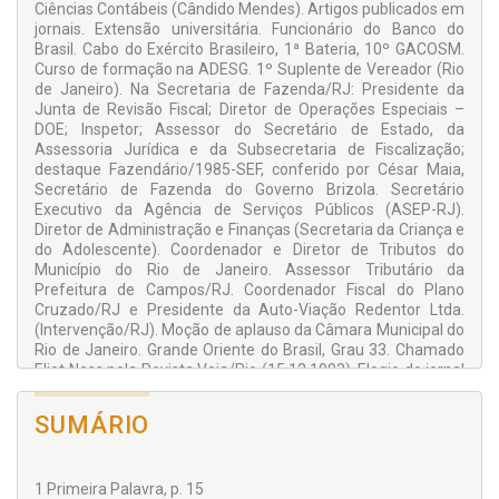
Ciências Contábeis (Cândido Mendes). Artigos publicados em
ciência jurídica – todos são juízes; confisco tributário,
jornais. Extensão universitária. Funcionário do Banco do
apreensão fiscal de mercadorias e Súmulas do STF;
Brasil. Cabo do Exército Brasileiro, 1ª Bateria, 10º GACOSM.
incentivos fiscais e lobbies legislativos; planejamento e
Curso de formação na ADESG. 1º Suplente de Vereador (Rio
programação do Fisco; Código de Defesa do Contribuinte –
de Janeiro). Na Secretaria de Fazenda/RJ: Presidente da
excelência da relação fisco-contribuinte; Instituto Brasileiro
Junta de Revisão Fiscal; Diretor de Operações Especiais –
de Ética Concorrencial (OSCIP ETCO); ética histórico-
DOE; Inspetor; Assessor do Secretário de Estado, da
filosófica-social-religiosa e política; Revolução Francesa no
Assessoria Jurídica e da Subsecretaria de Fiscalização;
contexto ético da História – frente a conceitos religiosos e
destaque Fazendário/1985-SEF, conferido por César Maia,
seculares (Aristóteles, Nicolò Machiavelli, Padre Antônio
Secretário de Fazenda do Governo Brizola. Secretário
Vieira, Jürgen Harbermas, Hannah Arendt, Sto. Agostinho,
Executivo da Agência de Serviços Públicos (ASEP-RJ).
São Tomaz de Aquino, Norberto Bobbio; narrativa de
Diretor de Administração e Finanças (Secretaria da Criança e
verídicas historinhas fiscais; atuação de legisladores, juízes,
do Adolescente). Coordenador e Diretor de Tributos do
governantes, parlamentares, fiscais de rendas, auditores,
Município do Rio de Janeiro. Assessor Tributário da
executivos, empresários, advogados, contadores,
Prefeitura de Campos/RJ. Coordenador Fiscal do Plano
promotores de justiça e cidadão comum – pagador de
Cruzado/RJ e Presidente da Auto-Viação Redentor Ltda.
despesas e investimentos públicos; guarda de sentinela;
(Intervenção/RJ). Moção de aplauso da Câmara Municipal do
censor de fiscal; julgador de juiz.
Rio de Janeiro. Grande Oriente do Brasil, Grau 33. Chamado
Eliot Ness pela Revista Veja/Rio (15.12.1993). Elogio do jornal
Visualizou-se na ordem social a exigência da responsável
O GLOBO, em editorial do setor Economia, face ao Programa
aceitação de papéis a desempenharem-se: legislador –
de Orientação Fiscal ao Contribuinte – Proficon, sob título:
instituição de leis adequadas, conforme a capacidade
SUMÁRIO
Fiscal, não algoz.
contributiva do cidadão; contribuinte – legal oferta de
recursos ao erário; fiscal – legítimo e digno exercício do
controle tributário vinculado e obrigatório; procurador –
1 Primeira Palavra, p. 15
zelosa cobrança do crédito fiscal; promotor de justiça –