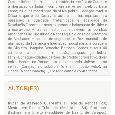
Cristo – lição de humildade; a resistência pacífica de Gandhi e
a libertação da Índia – como ora se vê no Tibet, do Dalai
Lama; as duas moedinhas da viúva pobre – doação total; a
César o que é de César; os autores de leis injustas para
opressão; a igualdade, fraternidade e legalidade da
Revolução Francesa e seus excessos; o holocausto de Hitler e
a escravidão – crimes hediondos indeléveis; as bombas
americanas de Hiroshima e Nagazaqui e o onze de setembro
de Bin Laden – acenos de segurança e Paz mundial e de
afirmação da liderança e libertação muçulmana; a coragem
do Ministro Joaquim Benedito Barbosa Gomes e seus 40
suspeitos; a salada de mensalão, sanguessuga, bolsa-
família, cheque-cidadão, cartões de crédito corporativo, dólar
baixo, lobbies no Parlamento; a exacerbada violência – no
sertão (Carajás), no subúrbio (o menino João Hélio), na
cidade (a doce Isabela) –, em todo canto e contra todos...
E mais: o motorista que avança sinal e suas relações com
guardas de trânsito; ética (versus moral), direito e cidadania
AUTOR(ES)
– visão histórica e atual; nova Reforma Tributária – proposta
entregue ao legislativo federal; fim da CPMF; carga tributária
(brasileira e internacional) e capacidade contributiva;
Ruben de Azevedo Quaresma
é Fiscal de Rendas (RJ);
combate à sonegação – privatividade do fiscal de rendas ou
Mestre em Direito Tributário (Estácio de Sá); Professor.
da polícia; Sistema Tributário Nacional; crimes contra a
Bacharel em Direito (Faculdade de Direito de Campos).
ordem tributária; respeito ao fiscal de rendas e ao policial;