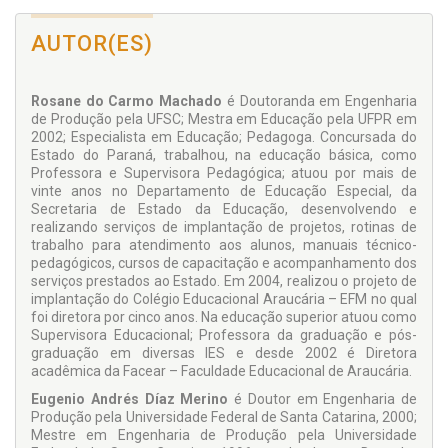
• CONSIDERAÇÕES SOBRE O DESENVOLVIMENTO E
APRENDIZAGEM DA CRIANÇA COM DEFICIÊNCIA VISUAL
AUTOR(ES)
- A Utilização dos Sentidos para a Aprendizagem
- A Família como Parte do Processo Educativo
• O ATENDIMENTO EDUCACIONAL DO ALUNO COM
Rosane do Carmo Machado
é Doutoranda em Engenharia
DEFICIÊNCIA VISUAL
de Produção pela UFSC; Mestra em Educação pela UFPR em
- Ensino do Sorobã
2002; Especialista em Educação; Pedagoga. Concursada do
- Orientação e Mobilidade
Estado do Paraná, trabalhou, na educação básica, como
- Atividades da Vida Diária
Professora e Supervisora Pedagógica; atuou por mais de
- Estimulação Visual
vinte anos no Departamento de Educação Especial, da
- Apoio à Escolaridade com Atendimento Itinerante
Secretaria de Estado da Educação, desenvolvendo e
- Adaptações Curriculares
realizando serviços de implantação de projetos, rotinas de
- Rede de Apoio
trabalho para atendimento aos alunos, manuais técnico-
- Recursos Tecnológicos
pedagógicos, cursos de capacitação e acompanhamento dos
serviços prestados ao Estado. Em 2004, realizou o projeto de
• CONTEXTUALIZANDO A ESCRITA BRAILLE
implantação do Colégio Educacional Araucária – EFM no qual
- Os Recursos Usualmente Utilizados na Escrita
foi diretora por cinco anos. Na educação superior atuou como
- Reglete – Características e Dimensões
Supervisora Educacional; Professora da graduação e pós-
• PESQUISA REALIZADA COM PROFESSORES QUE UTILIZAM
graduação em diversas IES e desde 2002 é Diretora
A REGLETE NA ALFABETIZAÇÃO DE ALUNOS COM
acadêmica da Facear – Faculdade Educacional de Araucária.
DEFICIÊNCIA VISUAL
Eugenio Andrés Díaz Merino
é Doutor em Engenharia de
- Estratégias Metodológicas
Produção pela Universidade Federal de Santa Catarina, 2000;
• A NOVA PROPOSTA – A ESCRITA NÃO INVERTIDA
Mestre em Engenharia de Produção pela Universidade