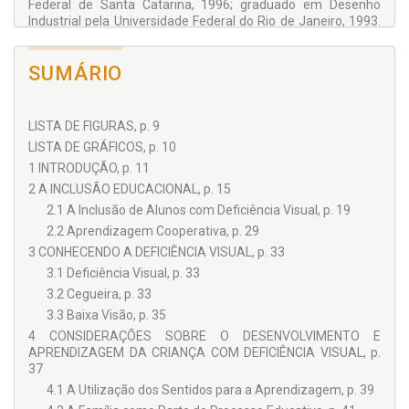
- A Escrita na Nova Proposta
Federal de Santa Catarina, 1996; graduado em Desenho
- Croqui da Nova Reglete
Industrial pela Universidade Federal do Rio de Janeiro, 1993.
Atualmente é Professor adjunto IV da Universidade Federal
de Santa Catarina e coordena o Núcleo de Gestão de Design.
SUMÁRIO
Tem experiência na área de Desenho Industrial, com ênfase
em Gestão de Design, atuando principalmente nos seguintes
temas: ergonomia, design, agrodesign, gestão de design e
usabilidade. Participa dos programas de Pós-graduação em
LISTA DE FIGURAS, p. 9
Design, Engenharia de Produção e Orientador no Programa
LISTA DE GRÁFICOS, p. 10
de Pós-graduação em Engenharia de Gestão do
1 INTRODUÇÃO, p. 11
Conhecimento, todos da UFSC. Faz parte do grupo de
avaliadores do INEP/MEC e do Conselho Estadual de
2 A INCLUSÃO EDUCACIONAL, p. 15
Educação de Santa Catarina na avaliação de cursos. É líder
2.1 A Inclusão de Alunos com Deficiência Visual, p. 19
do grupo de pesquisa em gestão de design e pesquisador
2.2 Aprendizagem Cooperativa, p. 29
CNPq. Bolsista de Produtividade em Pesquisa do CNPq - Nível
2.
3 CONHECENDO A DEFICIÊNCIA VISUAL, p. 33
3.1 Deficiência Visual, p. 33
3.2 Cegueira, p. 33
3.3 Baixa Visão, p. 35
4 CONSIDERAÇÕES SOBRE O DESENVOLVIMENTO E
APRENDIZAGEM DA CRIANÇA COM DEFICIÊNCIA VISUAL, p.
37
4.1 A Utilização dos Sentidos para a Aprendizagem, p. 39