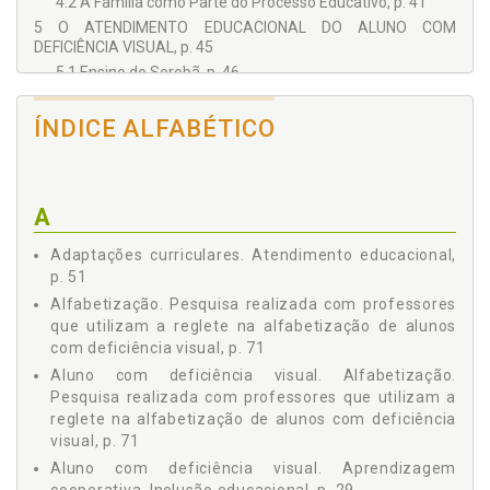
4.2 A Família como Parte do Processo Educativo, p. 41
5 O ATENDIMENTO EDUCACIONAL DO ALUNO COM
DEFICIÊNCIA VISUAL, p. 45
5.1 Ensino do Sorobã, p. 46
5.2 Orientação e Mobilidade, p. 48
5.3 Atividades da Vida Diária, p. 49
ÍNDICE ALFABÉTICO
5.4 Estimulação Visual, p. 49
5.5 Apoio à Escolaridade com Atendimento Itinerante, p.
50
A
5.6 Adaptações Curriculares, p. 51
5.7 Rede de Apoio, p. 52
Adaptações curriculares. Atendimento educacional,
5.8 Recursos Tecnológicos, p. 53
p. 51
6 CONTEXTUALIZANDO A ESCRITA BRAILLE, p. 59
Alfabetização. Pesquisa realizada com professores
6.1 Os Recursos Usualmente Utilizados na Escrita, p. 60
que utilizam a reglete na alfabetização de alunos
6.2 Reglete - Características e Dimensões, p. 66
com deficiência visual, p. 71
7 PESQUISA REALIZADA COM PROFESSORES QUE UTILIZAM
Aluno com deficiência visual. Alfabetização.
A REGLETE NA ALFABETIZAÇÃO DE ALUNOS COM
Pesquisa realizada com professores que utilizam a
DEFICIÊNCIA VISUAL, p. 71
reglete na alfabetização de alunos com deficiência
7.1 Estratégias Metodológicas, p. 71
visual, p. 71
8 A NOVA PROPOSTA - A ESCRITA NÃO INVERTIDA, p. 79
Aluno com deficiência visual. Aprendizagem
8.1 A Escrita na Nova Proposta, p. 79