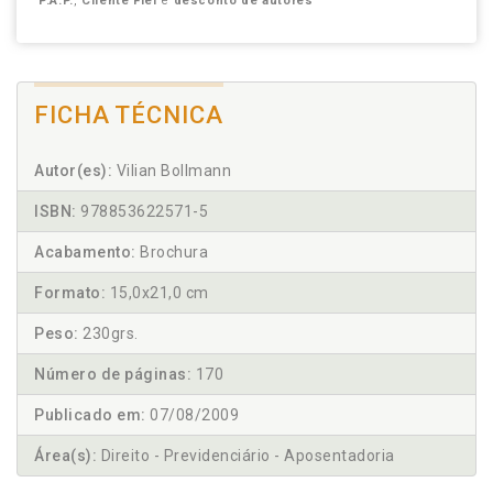
P.A.P.
,
Cliente Fiel
e
desconto de autores
FICHA TÉCNICA
Autor(es):
Vilian Bollmann
ISBN:
978853622571-5
Acabamento:
Brochura
Formato:
15,0x21,0 cm
Peso:
230grs.
Número de páginas:
170
Publicado em:
07/08/2009
Área(s):
Direito - Previdenciário - Aposentadoria