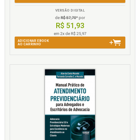
Aspectos, p. 93
VERSÃO DIGITAL
K
de
R$ 57,70
* por
R$ 51,93
Kolm. Aspectos de teorias da justiça modernas e
contemporâneas, p. 105
em 2x de R$ 25,97
ADICIONAR EBOOK
AO CARRINHO
L
Lei 8.213/91. Questão da dependência do marido
não inválido antes da Lei 8.213/91, p. 143
M
Marido não inválido. Questão da dependência do
marido não inválido antes da Lei 8.213/91, p. 143
Metaética. Fundamentos, p. 87
Modelos de benefícios. Tópicos destacados da
concretização da justiça de Aristóteles e modelos de
benefícios, p. 129