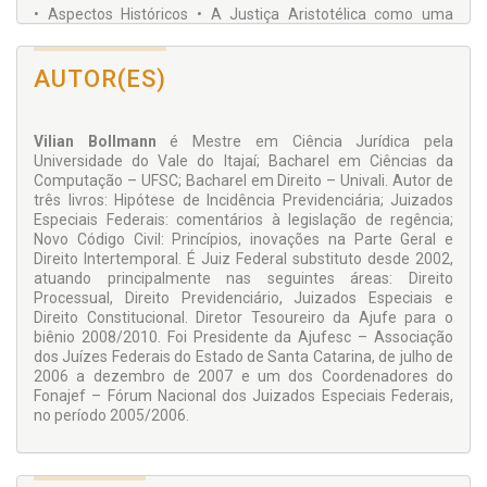
• Aspectos Históricos • A Justiça Aristotélica como uma
Virtude • Justiça Legal • Justiça Distributiva • Justiça
Comutativa • Justiça Política • Equidade • Síntese dos
Critérios Aristotélicos de Justiça
AUTOR(ES)
TÓPICOS DESTACADOS DA CONCRETIZAÇÃO DA JUSTIÇA
DE ARISTÓTELES E MODELOS DE BENEFÍCIOS
Vilian Bollmann
é Mestre em Ciência Jurídica pela
• O Enquadramento dos Princípios da Seguridade Social • O
Universidade do Vale do Itajaí; Bacharel em Ciências da
Enquadramento dos Princípios da Previdência Social • O
Computação – UFSC; Bacharel em Direito – Univali. Autor de
Enquadramento das Regras Legais da Hipótese de Incidência
três livros: Hipótese de Incidência Previdenciária; Juizados
Previdenciária • O Enquadramento da Concretização do
Especiais Federais: comentários à legislação de regência;
Direito em Decisões Judiciais • A Discussão sobre a
Novo Código Civil: Princípios, inovações na Parte Geral e
Constitucionalidade do Fator Previdenciário – ADI 2.111-7/DF
Direito Intertemporal. É Juiz Federal substituto desde 2002,
• A Questão da Dependência do Marido não Inválido antes da
atuando principalmente nas seguintes áreas: Direito
Lei 8.213/91 • Pensão por Morte do Neto para o Avô – REsp.
Processual, Direito Previdenciário, Juizados Especiais e
528.987/SP • A Tese do Divisor do Salário-de-benefício
Direito Constitucional. Diretor Tesoureiro da Ajufe para o
biênio 2008/2010. Foi Presidente da Ajufesc – Associação
dos Juízes Federais do Estado de Santa Catarina, de julho de
2006 a dezembro de 2007 e um dos Coordenadores do
Fonajef – Fórum Nacional dos Juizados Especiais Federais,
no período 2005/2006.