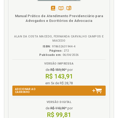
N
Neto. Pensão por morte do neto para o avô - REsp.
disponível
Disponível
páginas
528.987/SP, p. 147
Manual Prático de Atendimento Previdenciário para
em
na
Advogados e Escritórios de Advocacia
eBook
B.V.
P
Pensão por morte do neto para o avô - REsp.
ALAN DA COSTA MACEDO, FERNANDA CARVALHO CAMPOS E
MACEDO
528.987/SP, p. 147
ISBN:
978652631944-4
Possibilidade de conexão entre a justiça e o direito,
Páginas:
272
p. 106
Publicado em:
06/04/2026
Prefácio, p. 11
VERSÃO IMPRESSA
Previdência social. Direito previdenciário no Brasil, p.
de
R$ 159,90
* por
53
R$ 143,91
Previdência social. Fator previdenciário.
em 5x de R$ 28,78
Constitucionalidade. ADI 2.1117/DF. Discussão, p.
137
ADICIONAR AO
CARRINHO
Previdência social. Histórico dos sistemas de
seguridade e previdência social: aspectos
VERSÃO DIGITAL
destacados, p. 53
de
R$ 110,90
* por
Previdência social. Princípios constitucionais, p. 66
R$ 99,81