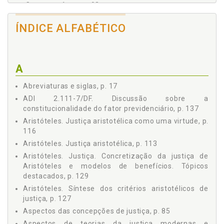
Contemporâneas, p. 93
3.2.1 Utilitarismo, p. 96
ÍNDICE ALFABÉTICO
3.2.2 Rawls, p. 99
3.2.3 Walzer, p. 103
3.2.4 Kolm, p. 105
3.3 A Possibilidade de Conexão entre a Justiça e o Direito,
A
p. 106
Capítulo 4 JUSTIÇA ARISTOTÉLICA, p. 113
Abreviaturas e siglas, p. 17
4.1 Aspectos Históricos, p. 113
ADI 2.111-7/DF. Discussão sobre a
4.2 A Justiça Aristotélica como uma virtude, p. 116
constitucionalidade do fator previdenciário, p. 137
4.3 Justiça Legal, p. 120
Aristóteles. Justiça aristotélica como uma virtude, p.
4.4 Justiça Distributiva, p. 121
116
4.5 Justiça Comutativa, p. 122
Aristóteles. Justiça aristotélica, p. 113
4.6 Justiça Política, p. 123
Aristóteles. Justiça. Concretização da justiça de
4.7 Equidade, p. 126
Aristóteles e modelos de benefícios. Tópicos
4.8 Síntese dos Critérios Aristotélicos de Justiça, p. 127
destacados, p. 129
Capítulo 5 TÓPICOS DESTACADOS DA CONCRETIZAÇÃO DA
Aristóteles. Síntese dos critérios aristotélicos de
JUSTIÇA DE ARISTÓTELES E MODELOS DE BENEFÍCIOS, p.
justiça, p. 127
129
Aspectos das concepções de justiça, p. 85
5.1 O Enquadramento dos Princípios da Seguridade
Aspectos de teorias da justiça modernas e