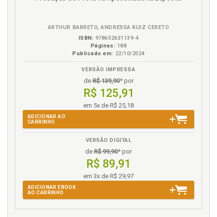
em
na
C
eBook
B.V.
Categorias, p. 19
ARTHUR BARRETO, ANDRESSA RUIZ CERETO
Conceito de princípio no plano do direito, p. 26
ISBN:
978652631139-4
Páginas:
188
Concepções de justiça. Aspectos, p. 85
Publicado em:
22/10/2024
Conclusões, p. 151
VERSÃO IMPRESSA
Concretização da justiça de Aristóteles e modelos
de
R$ 139,90
* por
de benefícios. Tópicos destacados, p. 129
R$ 125,91
Concretização do direito em decisões judiciais.
em 5x de R$ 25,18
Enquadramento, p. 136
ADICIONAR AO
Conexão entre a justiça e o direito. Possibilidade, p.
CARRINHO
106
Constitucional. Princípios constitucionais de
VERSÃO DIGITAL
previdência social, p. 66
de
R$ 99,90
* por
R$ 89,91
Constitucionalidade do fator previdenciário - ADI
2.111-7/DF. Discussão, p. 137
em 3x de R$ 29,97
Critérios aristotélicos de justiça. Síntese, p. 127
ADICIONAR EBOOK
AO CARRINHO
D