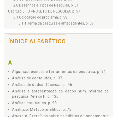
2.6 Desenhos e Tipos de Pesquisa, p. 51
Capítulo 3 - O PROJETO DE PESQUISA, p. 57
3.1 Colocação do problema, p. 58
3.1.1 Tema da pesquisa e antecedentes, p. 59
3.1.2 Contexto do problema e interrogações, p. 59
3.1.3 Delimitação do problema, p. 60
ÍNDICE ALFABÉTICO
3.1.4 Justificativa e originalidade, p. 61
3.2 Marco Teórico, p. 61
3.2.1 Questões introdutórias, p. 61
3.2.2 Redação sistemática do marco de referência
A
teórico a ser utilizado, p. 62
3.3 Objetivos, p. 63
Algumas técnicas e ferramentas da pesquisa, p. 91
3.3.1 Objetivos Gerais, p. 64
Análise de conteúdos, p. 97
3.3.2 Objetivos Específicos, p. 64
Análise de dados. Técnicas, p. 96
3.4 Formulação de Hipótese, p. 65
Análise e apresentação de dados num informe de
3.5 Metodologia, p. 66
pesquisa. Anexo H, p. 130
3.6 Cronograma, p. 67
Análise estatística, p. 98
3.7 Referências, p. 67
Analítico. Método analítico, p. 75
3.8 Critérios de avaliação de projeto, p. 68
Anexo A. Exercícios sobre os hábitos do pensamento