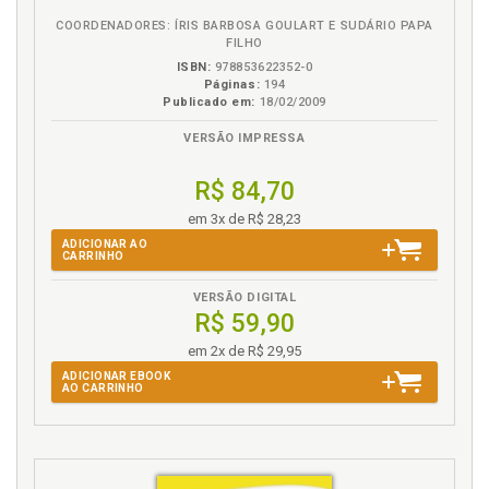
COORDENADORES: ÍRIS BARBOSA GOULART E SUDÁRIO PAPA
F
FILHO
ISBN:
978853622352-0
Páginas:
194
Formulação de hipótese, p. 65
Publicado em:
18/02/2009
H
VERSÃO IMPRESSA
Hábito da definição, p. 23
R$ 84,70
Hábito da distinção, p. 27
em 3x de R$ 28,23
Hábitos de relação, causalidade e sistematização, p.
ADICIONAR AO
29
CARRINHO
Hábitos do pensamento rigoroso, p. 21
VERSÃO DIGITAL
Hipótese. Comprovação da hipótese, p. 50
R$ 59,90
Hipótese e teoria, p. 43
em 2x de R$ 29,95
Hipóteses. Formulação de hipótese, p. 65
ADICIONAR EBOOK
Histórico. Método histórico, p. 76
AO CARRINHO
I
Identificação de dimensões, variáveis, categorias.