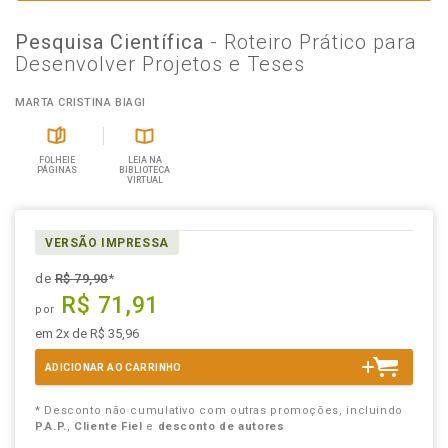
Pesquisa Científica
- Roteiro Prático para
Desenvolver Projetos e Teses
MARTA CRISTINA BIAGI
FOLHEIE
LEIA NA
PÁGINAS
BIBLIOTECA
VIRTUAL
VERSÃO IMPRESSA
de
R$ 79,90
*
R$ 71,91
por
em 2x de R$ 35,96
ADICIONAR AO CARRINHO
* Desconto não cumulativo com outras promoções, incluindo
P.A.P.
,
Cliente Fiel
e
desconto de autores