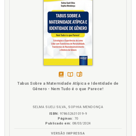
Anexo F, p. 119
Indutivo. Método, p. 73
Interrogações. Contexto do problema e
interrogações, p. 59
Introdução, p. 19
Introdução. Questões introdutórias, p. 61
J
Justificativa e originalidade, p. 61
M
disponível
Disponível
páginas
Tabus Sobre a Maternidade Atípica e Identidade de
em
na
Gênero - Nem Tudo é o que Parece!
Marco de referência teórico. Redação sistemática
eBook
B.V.
do marco de referência teórico a ser utilizado, p. 62
Marco teórico, p. 61
SELMA SUELI SILVA, SOPHIA MENDONÇA
Método. Classificação dos métodos, p. 73
ISBN:
978652631019-9
Método analítico, p. 75
Páginas:
70
Publicado em:
08/03/2024
Método comparativo, p. 82
Método de análise de casos na pesquisa qualitativa,
VERSÃO IMPRESSA