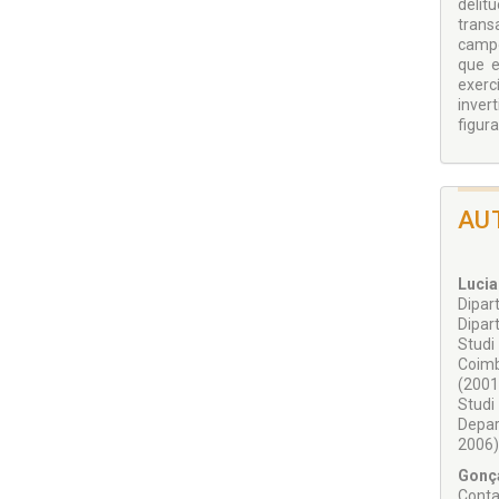
delit
trans
campo
que e
exerc
inver
figura
AU
Luci
Dipar
Dipart
Studi
Coimb
(2001
Studi
Depar
2006)
Gonç
Conta