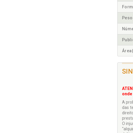
Form
Peso
Núme
Publ
Área(
SI
ATENÇ
onde 
A pro
das t
direi
prest
O inj
“alqu