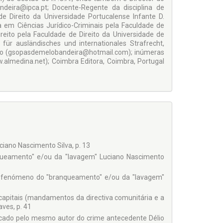
ndeira@ipca.pt; Docente-Regente da disciplina de
de Direito da Universidade Portucalense Infante D.
ta em Ciências Jurídico-Criminais pela Faculdade de
reito pela Faculdade de Direito da Universidade de
für ausländisches und internationales Strafrecht,
do (gsopasdemelobandeira@hotmail.com); inúmeras
ww.almedina.net); Coimbra Editora, Coimbra, Portugal
ortugal
dade de Coimbra/ Portugal
ciano Nascimento Silva, p. 13
queamento" e/ou da "lavagem" Luciano Nascimento
e o fenómeno do "branqueamento" e/ou da "lavagem"
ugal
e/ Portugal
apitais (mandamentos da directiva comunitária e a
aves, p. 41
ticado pelo mesmo autor do crime antecedente Délio
tugal