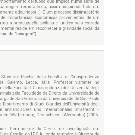
 comportamento delituoso que implica numa série de
 sua origem remota ilícita, assim adquirindo todo um
tamente adquiridos(…). É um processo dissimulatório
 de importâncias econômicas provenientes de um
tou a preocupação política e jurídica pela estrada
damental reside em reconhecer a gravidade social da
enal da “lavagem”).
Studi sul Rischio della Facolta’ di Giurisprudenza
del Salento, Lecce, Itália; Professor visitante no
 della Facoltà di Giurisprudenza dell Università degli
riminais pela Faculdade de Direito da Universidade de
Largo de São Francisco da Universidade de São Paulo
Dipartimento di Studi Giuridici dell’Università degli
ür ansländisches und internationales Strafrecht –
Baden Wüttemberg, Deutschland (Alemanha) (2005-
igador Permanente do Centro de Investigação em
tal) de Gestão do I.P.C.A., onde também é Director do