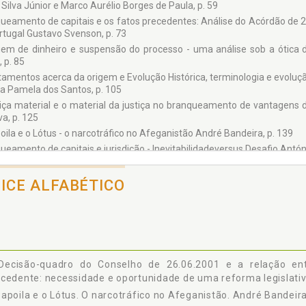
 Silva Júnior e Marco Aurélio Borges de Paula, p. 59
 dos Reis Bravo – Procurador da República/ Portugal
ueamento de capitais e os fatos precedentes: Análise do Acórdão de 
Pedro Aguiar-Branco – Advogado e Deputado à Assembleia da República
rtugal Gustavo Svenson, p. 73
la Vasconcelos Leite Croch – Advogada/ Brasil
 Aurélio Borges de Paula – Advogado/ Brasil
em de dinheiro e suspensão do processo - uma análise sob a ótica 
ila Pamela dos Santos – Advogada Criminalista/ Brasil
 p. 85
do Sousa da Cunha – Docente IPCA/ Portugal
amentos acerca da origem e Evolução Histórica, terminologia e evolução
no Canas – Professor universitário/ Portugal
ila Pamela dos Santos, p. 105
tiça material e o material da justiça no branqueamento de vantagens d
va, p. 125
oila e o Lótus - o narcotráfico no Afeganistão André Bandeira, p. 139
ueamento de capitais e jurisdição - Inevitabilidadeversus Desafio Antón
 - I thème principal 3´la profession d´avocat, un "business" comme un au
stice européenne" "encore LE SECRET professionnel De l’Avocat et la di
DICE ALFABÉTICO
 a bucarest - 29.10/02 de novembro de 2008} Augusto Lopes-Cardoso, p.
nomia Subterrânea (situação actuale implicações para a política econó
me de branqueamento de capitais e a fraude fiscal como crime pressup
bate ao Branqueamento e Capitais e o Financiamento do Terrorismo à lu
s considerações sobre a unidade e pluralidade de crimes enqua
Decisão-quadro do Conselho de 26.06.2001 e a relação en
ueamento João Costa Andrade, p. 291
cedente: necessidade e oportunidade de uma reforma legislativa
ueamento de Vantagens de Proveniência Ilícita Jorge Dias Duarte, p. 3
apoila e o Lótus. O narcotráfico no Afeganistão. André Bandeira.