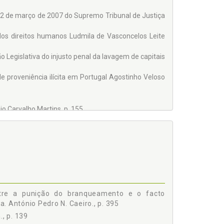
22 de março de 2007 do Supremo Tribunal de Justiça
 – X Legislatura/ Portugal
dos direitos humanos Ludmila de Vasconcelos Leite
 Legislativa do injusto penal da lavagem de capitais
e proveniência ilícita em Portugal Agostinho Veloso
io Carvalho Martins, p. 155
tre?´ "le secret professionnel en europeselon la cour
rective … et quelques doutes sans doute! " {congres
 193
mica) Francisco Rocha Gonçalves, p. 225
osto Germano Marques da Silva, p. 239
z do "Usa Patriot Act 2001" Irene Maria Portela, p.
nto problema relevante na análise do crime de
tre a punição do branqueamento e o facto
. António Pedro N. Caeiro., p. 395
23
, p. 139