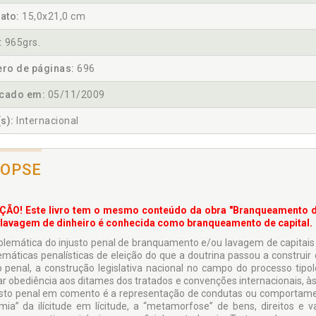
ato:
15,0x21,0 cm
:
965grs.
ro de páginas:
696
icado em:
05/11/2009
s):
Internacional
NOPSE
ÃO! Este livro tem o mesmo conteúdo da obra "Branqueamento de 
lavagem de dinheiro é conhecida como branqueamento de capital.
blemática do injusto penal de branquamento e/ou lavagem de capitais 
emáticas penalísticas de eleição do que a doutrina passou a construi
to penal, a construção legislativa nacional no campo do processo tipo
ar obediência aos ditames dos tratados e convenções internacionais, às
usto penal em comento é a representação de condutas ou comportamen
imia” da ilícitude em lícitude, a “metamorfose” de bens, direitos e 