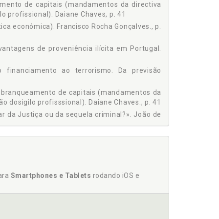
ravo, p. 351
mento de capitais (mandamentos da directiva
 sequela criminal?" João de Castro Baptista e José
o profissional). Daiane Chaves, p. 41
tica económica). Francisco Rocha Gonçalves., p.
 a punição do branqueamento e o facto precedente:
ro, p. 395
antagens de proveniência ilícita em Portugal.
 Terrorismo - Da Previsão Internacional à vigência
financiamento ao terrorismo. Da previsão
o do terrorismo Vitalino Canas, p. 485
Jurídico Português no contexto da União Europeia:
o branqueamento de capitais (mandamentos da
, p. 555
o dosigilo profisssional). Daiane Chaves., p. 41
ustiça de Portugal (STJ), sobre o tipo de ilícito de
 da Justiça ou da sequela criminal?». João de
ré Bandeira, p. 139
da justiça no branqueamento de vantagens de
, p. 139
para
Smartphones e Tablets
rodando iOS e
Inevitabilidade «versus» desafio, p. 155
a e evolução legislativa do injusto penal da
nanciamento do terrorismo. Vitalino Canas, p.