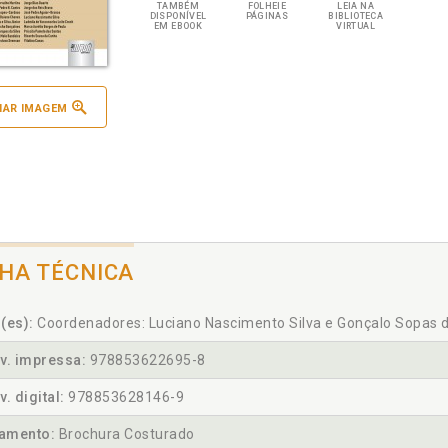
TAMBÉM
FOLHEIE
LEIA NA
DISPONÍVEL
PÁGINAS
BIBLIOTECA
EM EBOOK
VIRTUAL
IAR IMAGEM
CHA TÉCNICA
(es):
Coordenadores: Luciano Nascimento Silva e Gonçalo Sopas 
v. impressa:
978853622695-8
v. digital:
978853628146-9
amento:
Brochura Costurado