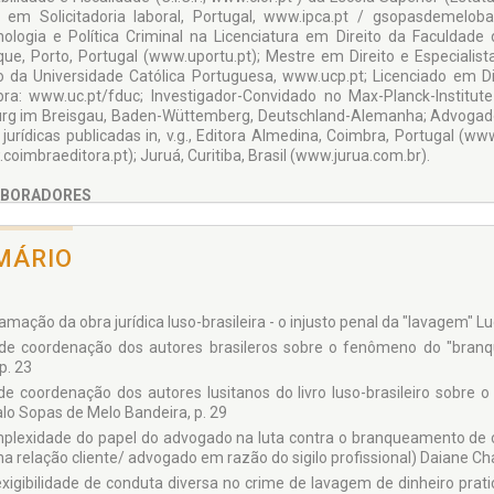
 em Solicitadoria laboral, Portugal, www.ipca.pt / gsopasdemeloba
nologia e Política Criminal na Licenciatura em Direito da Faculdade 
que, Porto, Portugal (www.uportu.pt); Mestre em Direito e Especialis
to da Universidade Católica Portuguesa, www.ucp.pt; Licenciado em Di
ra: www.uc.pt/fduc; Investigador-Convidado no Max-Planck-Institute 
urg im Breisgau, Baden-Wüttemberg, Deutschland-Alemanha; Advoga
 jurídicas publicadas in, v.g., Editora Almedina, Coimbra, Portugal (w
coimbraeditora.pt); Juruá, Curitiba, Brasil (www.jurua.com.br).
BORADORES
inho Veloso da Silva – Diretor da Escola Superior de Gestão do IPCA/ P
 Sopas de Mello Bandeira – Diplomata/ Portugal
MÁRIO
io Carvalho Martins – Juiz Desembargador/ Portugal
io Pedro Nunes Caeiro – Professor da Faculdade de Direito da Universi
to Lopes-Cardoso – Bastonário da Ordem de Advogados/ Portugal
e Chaves – Advogada/ Brasil
mação da obra jurídica luso-brasileira - o injusto penal da "lavagem" Lu
Lins e Silva Júnior – Advogado/ Brasil
de coordenação dos autores brasileros sobre o fenômeno do "bran
isco Rocha Gonçalves – Professor universitário/ Portugal
 p. 23
no Marques da Silva – Professor universitário/ Portugal
de coordenação dos autores lusitanos do livro luso-brasileiro sobr
lo Sopas de Melo Bandeira – Professor universitário e Advogado/ Port
lo Sopas de Melo Bandeira, p. 29
vo Svenson – Advogado e Mestrando em Ciências Criminais/ Brasil
 Portela – Professor Adjunto no Instituto Politécnico do Cavado e do Av
plexidade do papel do advogado na luta contra o branqueamento de c
Costa Andrade – Advogado/ Portugal
na relação cliente/ advogado em razão do sigilo profissional) Daiane Ch
de Castro Baptista – Advogado/ Portugal
exigibilidade de conduta diversa no crime de lavagem de dinheiro pra
 Dias Duarte – Procurador-Adjunto na 1ª Secção do DIAP do Porto/ Por