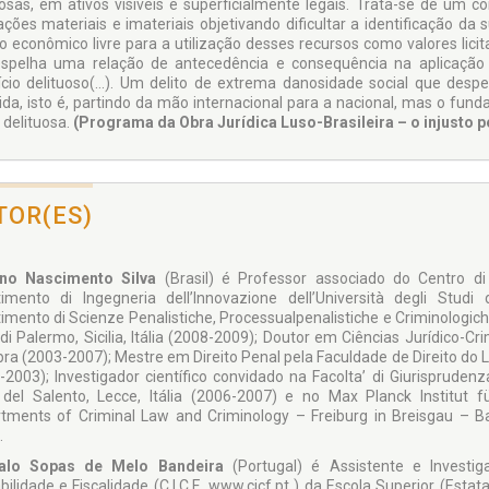
uosas, em ativos visíveis e superficialmente legais. Trata-se de um
ações materiais e imateriais objetivando dificultar a identificação da
 econômico livre para a utilização desses recursos como valores lici
spelha uma relação de antecedência e consequência na aplicação
ício delituoso(…). Um delito de extrema danosidade social que desper
tida, isto é, partindo da mão internacional para a nacional, mas o fun
 delituosa.
(Programa da Obra Jurídica Luso-Brasileira – o injusto p
TOR(ES)
ano Nascimento Silva
(Brasil) é Professor associado do Centro di 
timento di Ingegneria dell’Innovazione dell’Università degli Studi 
imento di Scienze Penalistiche, Processualpenalistiche e Criminologiche
 di Palermo, Sicilia, Itália (2008-2009); Doutor em Ciências Jurídico-C
ra (2003-2007); Mestre em Direito Penal pela Faculdade de Direito do 
-2003); Investigador científico convidado na Facolta’ di Giurisprudenza 
 del Salento, Lecce, Itália (2006-2007) e no Max Planck Institut f
tments of Criminal Law and Criminology – Freiburg in Breisgau – 
.
alo Sopas de Melo Bandeira
(Portugal) é Assistente e Invest
bilidade e Fiscalidade (C.I.C.F., www.cicf.pt ) da Escola Superior (Esta