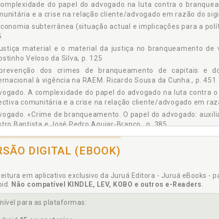
e Fiscal e Branqueamento: prejudicialidade e concurso Jorge dos Reis B
complexidade do papel do advogado na luta contra o branquea
e de branqueamento - o papel do advogado: auxiliar da justiça ou da
unitária e a crise na relação cliente/advogado em razão do sigil
 Aguiar-Branco, p. 385
conomia subterrânea (situação actual e implicações para a polí
isão-quadro do Conselho, de 26 de junho de 2001, e a relação entre
5
sidade e oportunidade de uma reforma legislativa António Pedro N. Caei
ustiça material e o material da justiça no branqueamento de v
venção dos Crimes de Branqueamento de Capitais e do Financiamento ao
stinho Veloso da Silva, p. 125
EM Ricardo Sousa da Cunha, p. 451
prevenção dos crimes de branqueamento de capitais e do 
didas de natureza preventiva contra o branqueamento e o financiament
ernacional à vigência na RAEM. Ricardo Sousa da Cunha., p. 451
me de "Branqueamento" e a Crimin alidade Organizada no Ordenamento 
vogado. A complexidade do papel do advogado na luta contra 
 desenvolvimentos e novas conclusões Gonçalo Sopas de Melo Bandeira
ectiva comunitária e a crise na relação cliente/advogado em razã
tório de Jurisprudência das Secções Criminais do Supremo Tribunal de J
ueamento de Capitais, p. 669
ogado. «Crime de branqueamento. O papel do advogado: auxiliar
tro Baptista e José Pedro Aguiar-Branco., p. 385
ganistão. Papoila e o Lótus. O narcotráfico no Afeganistão. And
RSÃO DIGITAL (EBOOK)
ostinho Veloso da Silva. A justiça material e o material 
veniência ilícitaem Portugal., p. 125
ré Bandeira. A Papoila e o Lótus. O narcotráfico no Afeganistão.
leitura em aplicativo exclusivo da Juruá Editora - Juruá eBooks - 
ónio Carvalho Martins. Branqueamento de capitais e jurisdição. 
oid.
Não compatível KINDLE, LEV, KOBO e outros e-Readers
.
ontamentos acerca da origem e evolução histórica terminologi
nível para as plataformas:
agem de capitais. Priscila Pamela dos Santos., p. 105
medidas de natureza preventiva contra o branqueamento e o fi