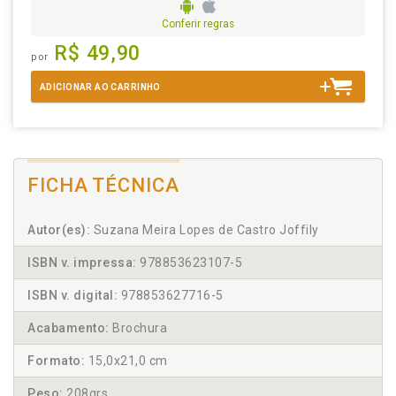
Conferir regras
R$ 49,90
por
ADICIONAR AO CARRINHO
FICHA TÉCNICA
Autor(es):
Suzana Meira Lopes de Castro Joffily
ISBN v. impressa:
978853623107-5
ISBN v. digital:
978853627716-5
Acabamento:
Brochura
Formato:
15,0x21,0 cm
Peso:
208grs.