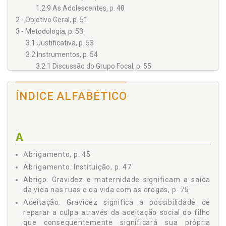
1.2.9 As Adolescentes, p. 48
2 - Objetivo Geral, p. 51
3 - Metodologia, p. 53
3.1 Justificativa, p. 53
3.2 Instrumentos, p. 54
3.2.1 Discussão do Grupo Focal, p. 55
3.2.2 Técnica Expressiva, p. 57
3.2.3 Técnica Psicodramática, p. 59
ÍNDICE ALFABÉTICO
3.2.4 O Jogo da Bola Virtual, p. 61
3.2.5 A Técnica de AutoApresentação, p. 62
3.3 O Contexto, p. 63
A
3.4 As Participantes, p. 63
3.5 Procedimento, p. 67
Abrigamento, p. 45
3.6 Registros, p. 68
Abrigamento. Instituição, p. 47
4 - Resultados, p. 69
Abrigo. Gravidez e maternidade significam a saída
4.1 Metodologia, p. 69
da vida nas ruas e da vida com as drogas, p. 75
4.2 Análise e discussão dos conteúdos, p. 70
Aceitação. Gravidez significa a possibilidade de
4.2.1 A gravidez significa ser protegida e amparada
reparar a culpa através da aceitação social do filho
pela institucionalização, ter casa e comida enquanto
que consequentemente significará sua própria
estiver sob a proteção do ECA (1990), p. 71