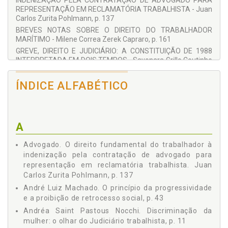
INDENIZAÇÃO PELA CONTRATAÇÃO DE ADVOGADO PARA
Universidade de Taubaté (licenciado). Coordenador do Curso
REPRESENTAÇÃO EM RECLAMATÓRIA TRABALHISTA - Juan
de Especialização lato sensu em Direito e Processo do
Carlos Zurita Pohlmann, p. 137
Trabalho da Universidade de Taubaté.
BREVES NOTAS SOBRE O DIREITO DO TRABALHADOR
MARÍTIMO - Milene Correa Zerek Capraro, p. 161
James Josef Szpatowski
GREVE, DIREITO E JUDICIÁRIO: A CONSTITUIÇÃO DE 1988
Juiz titular da Vara de Santo Antônio da Platina/PR; Pós-
INTERPRETADA EM DOIS TEMPOS - Sayonara Grillo Coutinho
graduado em Direito e Processo do Trabalho pela Unibrasil.
Leonardo da Silva, p. 181
Juan Carlos Zurita Pohlmann
REFLEXÕES ACERCA DO ASSÉDIO SEXUAL NO TRABALHO -
ÍNDICE ALFABÉTICO
Mestrando em Direitos Fundamentais e Democracia pela
Thereza Cristina Gosdal, p. 217
Unibrasil – Faculdades Integradas do Brasil. Graduado em
CAPITALISMO DESCOMPLEXADO E DURAÇÃO DO
Direito pelo Unicuritiba – Centro Universitário Curitiba.
TRABALHO - Wilson Ramos Filho e Maíra S. Marques da
Fonseca, p. 233
A
Maíra S. Marques da Fonseca
Mestra e graduada em Direito pela Universidade Federal do
Paraná (UFPR), integrante do Grupo de Pesquisas Trabalho e
Advogado. O direito fundamental do trabalhador à
Regulação no Estado Constitucional.
indenização pela contratação de advogado para
representação em reclamatória trabalhista. Juan
Marco Antônio Villatore
Carlos Zurita Pohlmann, p. 137
Pós-Doutorando em Direito pela Università degli Studi di
André Luiz Machado. O princípio da progressividade
Roma II, Tor Vergata (2009/). Possui Doutorado em Diritto del
e a proibição de retrocesso social, p. 43
Lavoro, Sindacale e della Previdenza Sociale pela Università
degli Studi di Roma I, La Sapienza (1998/2001), revalidado
Andréa Saint Pastous Nocchi. Discriminação da
pela UFSC e Mestrado em Direito pela Pontifícia Universidade
mulher: o olhar do Judiciário trabalhista, p. 11
Católica de São Paulo (1994/1998). Atualmente é