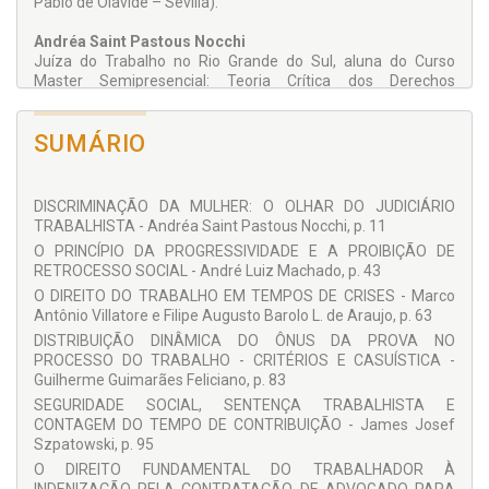
Pablo de Olavide – Sevilla).
Andréa Saint Pastous Nocchi
Juíza do Trabalho no Rio Grande do Sul, aluna do Curso
Master Semipresencial: Teoria Crítica dos Derechos
Humanos da Universidade Pablo de Olavide (Sevilha –
Espanha) e aluna do curso de Especialização em Direitos
SUMÁRIO
Humanos e Fundamentais e as Relações de Trabalho da
Pontifícia Universidade Católica do Rio Grande do Sul –
PUCRS.
DISCRIMINAÇÃO DA MULHER: O OLHAR DO JUDICIÁRIO
Filipe Augusto Barolo L. de Araujo
TRABALHISTA - Andréa Saint Pastous Nocchi, p. 11
Participante do Programa de Iniciação Científica da PUCPR,
com tema denominado: Crise Econômica e o Emprego,
O PRINCÍPIO DA PROGRESSIVIDADE E A PROIBIÇÃO DE
Espírito Empresarial e Sustentabilidade.
RETROCESSO SOCIAL - André Luiz Machado, p. 43
O DIREITO DO TRABALHO EM TEMPOS DE CRISES - Marco
Antônio Villatore e Filipe Augusto Barolo L. de Araujo, p. 63
Guilherme Guimarães Feliciano
DISTRIBUIÇÃO DINÂMICA DO ÔNUS DA PROVA NO
Juiz do Trabalho Titular da 1ª Vara do Trabalho de Taubaté;
PROCESSO DO TRABALHO - CRITÉRIOS E CASUÍSTICA -
Livre-Docente em Direito do Trabalho e Doutor em Direito
Guilherme Guimarães Feliciano, p. 83
Penal pela Faculdade de Direito da Universidade de São
SEGURIDADE SOCIAL, SENTENÇA TRABALHISTA E
Paulo. Doutorando em Ciências Jurídicas pela Faculdade de
CONTAGEM DO TEMPO DE CONTRIBUIÇÃO - James Josef
Direito da Universidade de Lisboa. Professor Associado do
Szpatowski, p. 95
Departamento de Direito do Trabalho e da Seguridade Social
da Universidade de São Paulo (USP). Professor Assistente
O DIREITO FUNDAMENTAL DO TRABALHADOR À
Doutor do Departamento de Ciências Jurídicas da