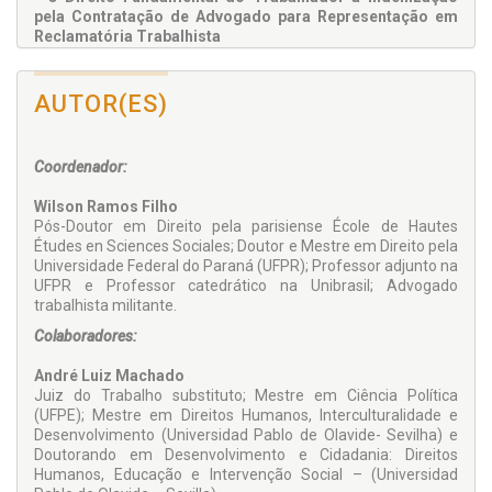
pela Contratação de Advogado para Representação em
Reclamatória Trabalhista
Juan Carlos Zurita Pohlmann
• Breves Notas sobre o Direito do Trabalhador Marítimo
AUTOR(ES)
Milene Correa Zerek Capraro
• Greve, Direito e Judiciário: A Constituição de 1988
Interpretada em Dois Tempos
Coordenador:
Sayonara Grillo Coutinho Leonardo da Silva
Wilson Ramos Filho
• Reflexões Acerca do Assédio Sexual no Trabalho
Pós-Doutor em Direito pela parisiense École de Hautes
Thereza Cristina Gosdal
Études en Sciences Sociales; Doutor e Mestre em Direito pela
Universidade Federal do Paraná (UFPR); Professor adjunto na
• Capitalismo Descomplexado e Duração do Trabalho
UFPR e Professor catedrático na Unibrasil; Advogado
Wilson Ramos Filho | Maíra S. Marques da Fonseca
trabalhista militante.
Colaboradores:
André Luiz Machado
Juiz do Trabalho substituto; Mestre em Ciência Política
(UFPE); Mestre em Direitos Humanos, Interculturalidade e
Desenvolvimento (Universidad Pablo de Olavide- Sevilha) e
Doutorando em Desenvolvimento e Cidadania: Direitos
Humanos, Educação e Intervenção Social – (Universidad