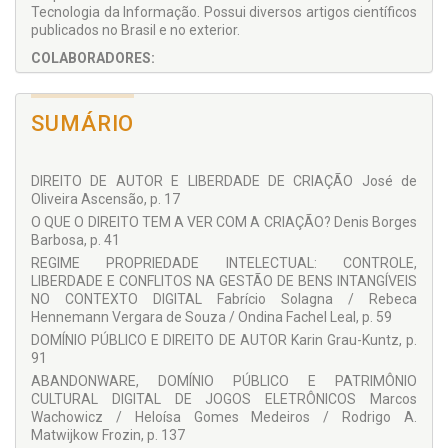
Tecnologia da Informação. Possui diversos artigos científicos
publicados no Brasil e no exterior.
COLABORADORES:
Alexandre Libório Dias Pereira
Allan Rocha de Souza
SUMÁRIO
Ângela Kretschmann
Antonio Fumero Reverón
Carla Eugenia Caldas Barros
Carlos M. Correa
DIREITO DE AUTOR E LIBERDADE DE CRIAÇÃO José de
Charlene Maria C. de Ávila Plaza
Oliveira Ascensão, p. 17
Cristiane Furquim Meyer
O QUE O DIREITO TEM A VER COM A CRIAÇÃO? Denis Borges
Daniel Guerrini
Barbosa, p. 41
Dário Moura Vicente
REGIME PROPRIEDADE INTELECTUAL: CONTROLE,
Denis Borges Barbosa
LIBERDADE E CONFLITOS NA GESTÃO DE BENS INTANGÍVEIS
Denise de Holanda Freitas Pinheiro
NO CONTEXTO DIGITAL Fabrício Solagna / Rebeca
Eduardo Pires
Hennemann Vergara de Souza / Ondina Fachel Leal, p. 59
Eduardo Salles Pimenta
Elisângela Dias Menezes
DOMÍNIO PÚBLICO E DIREITO DE AUTOR Karin Grau-Kuntz, p.
Fabrício Solagna
91
Fernando Tricas García
ABANDONWARE, DOMÍNIO PÚBLICO E PATRIMÔNIO
Gemma M. Grávalos Parra
CULTURAL DIGITAL DE JOGOS ELETRÔNICOS Marcos
Guilherme Carboni
Wachowicz / Heloísa Gomes Medeiros / Rodrigo A.
Guillermo Palao Moreno
Matwijkow Frozin, p. 137
Heloísa Gomes Medeiros