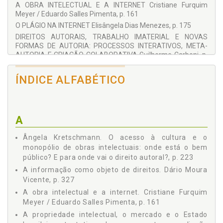
A OBRA INTELECTUAL E A INTERNET Cristiane Furquim
Jorge Renato dos Reis
Meyer / Eduardo Salles Pimenta, p. 161
José de Oliveira Ascensão
O PLÁGIO NA INTERNET Elisângela Dias Menezes, p. 175
Karin Grau-Kuntz
Luiz Gonzaga Silva Adolfo
DIREITOS AUTORAIS, TRABALHO IMATERIAL E NOVAS
Marcos Wachowicz
FORMAS DE AUTORIA: PROCESSOS INTERATIVOS, META-
Ondina Fachel Leal
AUTORIA E CRIAÇÃO COLABORATIVA Guilherme Carboni, p.
Patrícia de Oliveira Areas
199
Pedro J. Canut Zazurca
O ACESSO À CULTURA E O MONOPÓLIO DE OBRAS
ÍNDICE ALFABÉTICO
Raul Murad R. de Castro
INTELECTUAIS: ONDE ESTÁ O BEM PÚBLICO? E PARA ONDE
Rebeca Hennemann Vergara de Souza
VAI O DIREITO AUTORAL? Ângela Kretschmann, p. 223
Rodrigo A. Matwijkow Frozin
REMUNERAÇÃO POR CÓPIA PRIVADA - UM NOVO
Wilson Engelmann
PARADIGMA Pedro J. Canut Zazurca / Antonio Fumero
Wilson Furtado
A
Reverón / Gemma M. Grávalos Parra / Fernando Tricas
García, p. 247
Ângela Kretschmann. O acesso à cultura e o
PROPRIEDADE INTELECTUAL E COMPUTAÇÃO EM NUVENS
monopólio de obras intelectuais: onde está o bem
(CLOUD COMPUTING): ASPECTOS DO CONTRATO DE
público? E para onde vai o direito autoral?, p. 223
LICENÇA DE USO DO SOFTWARE COMO SERVIÇO (
SOFTWARE AS A SERVICE - SAAS) Patrícia de Oliveira Areas,
A informação como objeto de direitos. Dário Moura
p. 267
Vicente, p. 327
COEXISTÊNCIA DE REGIMES PROTETIVOS EM PROPRIEDADE
A obra intelectual e a internet. Cristiane Furquim
INTELECTUAL E O TRATAMENTO TRIBUTÁRIO DO
Meyer / Eduardo Salles Pimenta, p. 161
SOFTWARE Charlene Maria C. de Ávila Plaza / Denise de
A propriedade intelectual, o mercado e o Estado
Holanda Freitas Pinheiro, p. 287