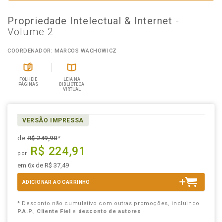
Propriedade Intelectual & Internet
-
Volume 2
COORDENADOR: MARCOS WACHOWICZ
FOLHEIE
LEIA NA
PÁGINAS
BIBLIOTECA
VIRTUAL
VERSÃO IMPRESSA
de
R$ 249,90
*
R$ 224,91
por
em 6x de R$ 37,49
ADICIONAR AO CARRINHO
* Desconto não cumulativo com outras promoções, incluindo
P.A.P.
,
Cliente Fiel
e
desconto de autores