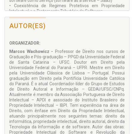
software como Serviço (software as a service – SaaS)
• Coexistência de Regimes Protetivos em Propriedade
Intelectual e o Tratamento Tributário do Software
• Direito Autoral e Internet: uma Análise sob a Perspectiva do
Direito Civil-Constitucional
AUTOR(ES)
• A Informação como Objeto de Direitos
• A Propriedade Intelectual, o Mercado e o Estado Brasileiro:
tentativas de Cerceamento e Ampliação das Liberdades sob
ORGANIZADOR:
Instituições Particularistas
• Fotografia, Internet e Patrimônio Cultural
Marcos Wachowicz -
Professor de Direito nos cursos de
• Arte, Tecnologia e Sociedade
Graduação e Pós-graduação – PPGD da Universidade Federal
• Direito Ciberespacial: “soft law” ou “hard law”? Tecnologias,
de Santa Catarina – UFSC. Doutor em Direito pela
Mercados e Liberdades
Universidade Federal do Paraná – UFPR. Mestre em Direito
• Internet e a Determinação do lugar da Infração da
pela Universidade Clássica de Lisboa – Portugal. Possui
Propriedade Intelectual na União Europeia
graduação em Direito pela Pontifícia Universidade Católica
• Excepciones y Limitaciones al Derecho de Autor en el
do Paraná. É o atual Coordenador-líder do Grupo de Estudos
Ámbito Digital: ¿Hacia una Reforma del Anexo de la
de Direito Autoral e Informação – GEDAI/UFSC/CNPq.
Convención de Berna?
Atualmente é membro da Associação Portuguesa de Direito
• As Teorias da Propriedade Intelectual propostas por William
Intelectual – APDI e associado do Instituto Brasileiro de
Fisher: em busca da Funcionalização Social-econômica na
Propriedade Intelectual – IBPI. Tem experiência na área de
Era das Nanotecnologias
Direito, com ênfase em Direito da Propriedade Intelectual,
• Legislação aplicável na Responsabilidade Extracontratual
atuando principalmente nos seguintes temas: direito da
por Violações praticadas Transnacionalmente à Propriedade
informática, propriedade intelectual, direito autoral, direito da
Intelectual
Tecnologia da Informação e de software. Autor das obras:
Propriedade Intelectual do Software e Revolução da