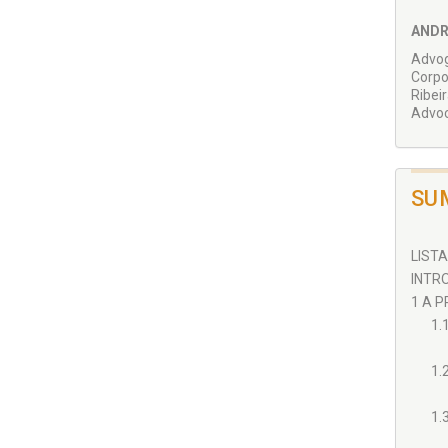
ANDR
Advog
Corpo
Ribei
Advoc
SU
LISTA
INTRO
1 A P
1.
1.
1.