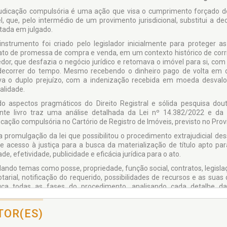
udicação compulsória é uma ação que visa o cumprimento forçado 
l, que, pelo intermédio de um provimento jurisdicional, substitui a 
itada em julgado.
instrumento foi criado pelo legislador inicialmente para proteger
ato de promessa de compra e venda, em um contexto histórico de corr
dor, que desfazia o negócio jurídico e retomava o imóvel para si, com 
decorrer do tempo. Mesmo recebendo o dinheiro pago de volta em
va o duplo prejuízo, com a indenização recebida em moeda desva
alidade.
do aspectos pragmáticos do Direito Registral e sólida pesquisa dout
nte livro traz uma análise detalhada da Lei nº 14.382/2022 e da 
icação compulsória no Cartório de Registro de Imóveis, previsto no Pr
 promulgação da lei que possibilitou o procedimento extrajudicial de
de acesso à justiça para a busca da materialização de título apto pa
ade, efetividade, publicidade e eficácia jurídica para o ato.
ando temas como posse, propriedade, função social, contratos, legisla
otarial, notificação do requerido, possibilidades de recursos e as suas
ça todas as fases do procedimento, analisando cada detalhe da
dimento de adjudicação compulsória extrajudicial.
TOR(ES)