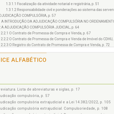
1.3.1.1 Fiscalização da atividade notarial e registrária, p. 51
1.3.1.2 Responsabilidade civil e ponderações ao sistema das serventi
ADJUDICAÇÃO COMPULSÓRIA, p. 57
1 A INTRODUÇÃO DA ADJUDICAÇÃO COMPULSÓRIA NO ORDENAMENTO J
2 A ADJUDICAÇÃO COMPULSÓRIA JUDICIAL, p. 64
2.2.1 O Contrato de Promessa de Compra e Venda, p. 67
2.2.2 O Contrato de Promessa de Compra e Venda de Imóvel do CDHU, 
2.2.3 O Registro do Contrato de Promessa de Compra e Venda, p. 72
2.2.4 Outorga Conjugal, p. 73
2.2.5 Legitimidade das Partes, p. 76
DICE ALFABÉTICO
2.2.5.1 Legitimidade e o direito de preferência, p. 77
2.2.5.2 Legitimidade e capacidade das partes, p. 79
2.2.6 Foro de Competência, p. 80
2.2.7 A Prova do Pagamento, p. 82
2.2.8 O Inadimplemento Contratual pelo Promitente Vendedor, p. 83
eviatura. Lista de abreviaturas e siglas, p. 17
2.2.9 O Inadimplemento Contratual pelo Promitente Comprador, p. 84
udicação compulsória, p. 57
2.2.10 A Cláusula de Arrependimento e a Adjudicação Compulsória, p. 
udicação compulsória extrajudicial e a Lei 14.382/2022, p. 105
GISLAÇÃO COMPARADA, p. 89
udicação compulsória extrajudicial. Compulsoriedade, p. 108
1 PORTUGAL, p. 91