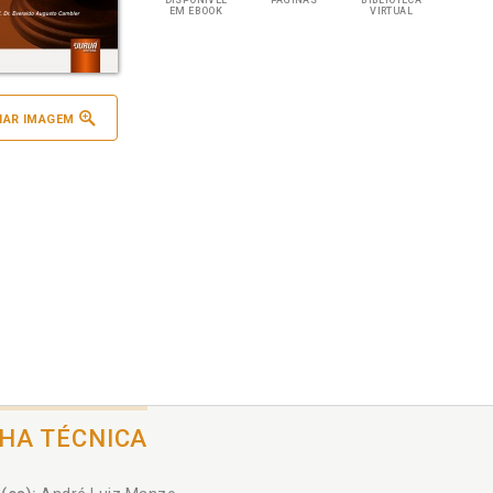
DISPONÍVEL
PÁGINAS
BIBLIOTECA
EM EBOOK
VIRTUAL
IAR IMAGEM
CHA TÉCNICA