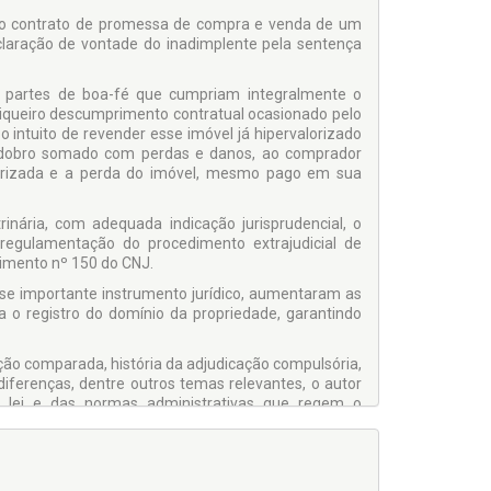
do contrato de promessa de compra e venda de um
declaração de vontade do inadimplente pela sentença
 as partes de boa-fé que cumpriam integralmente o
iqueiro descumprimento contratual ocasionado pelo
o intuito de revender esse imóvel já hipervalorizado
 dobro somado com perdas e danos, ao comprador
lorizada e a perda do imóvel, mesmo pago em sua
rinária, com adequada indicação jurisprudencial, o
regulamentação do procedimento extrajudicial de
ovimento nº 150 do CNJ.
sse importante instrumento jurídico, aumentaram as
ra o registro do domínio da propriedade, garantindo
ção comparada, história da adjudicação compulsória,
 diferenças, dentre outros temas relevantes, o autor
 lei e das normas administrativas que regem o