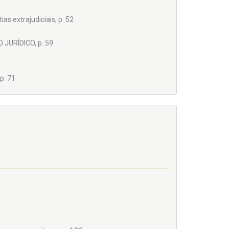
as extrajudiciais, p. 52
URÍDICO, p. 59
p. 71
86