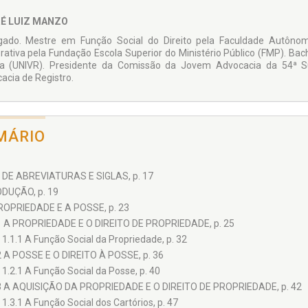
É LUIZ MANZO
ado. Mestre em Função Social do Direito pela Faculdade Autônoma
rativa pela Fundação Escola Superior do Ministério Público (FMP). Bach
ra (UNIVR). Presidente da Comissão da Jovem Advocacia da 54ª
acia de Registro.
MÁRIO
 DE ABREVIATURAS E SIGLAS, p. 17
DUÇÃO, p. 19
ROPRIEDADE E A POSSE, p. 23
1 A PROPRIEDADE E O DIREITO DE PROPRIEDADE, p. 25
1.1.1 A Função Social da Propriedade, p. 32
2 A POSSE E O DIREITO À POSSE, p. 36
1.2.1 A Função Social da Posse, p. 40
3 A AQUISIÇÃO DA PROPRIEDADE E O DIREITO DE PROPRIEDADE, p. 42
1.3.1 A Função Social dos Cartórios, p. 47