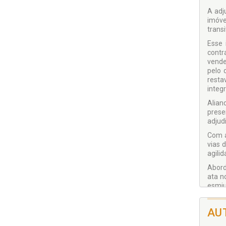
A adj
imóve
trans
Esse 
contr
vende
pelo 
resta
integr
Alian
prese
adjud
Com a
vias 
agilid
Abord
ata n
esmiu
proce
AU