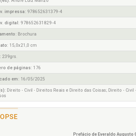
(es):
André Luiz Manzo
v. impressa:
978652631379-4
v. digital:
978652631829-4
amento:
Brochura
ato:
15,0x21,0 cm
:
239grs.
ro de páginas:
176
icado em:
16/05/2025
s):
Direito - Civil - Direitos Reais e Direito das Coisas; Direito - Civil 
sos
NOPSE
Prefácio de Everaldo Augusto