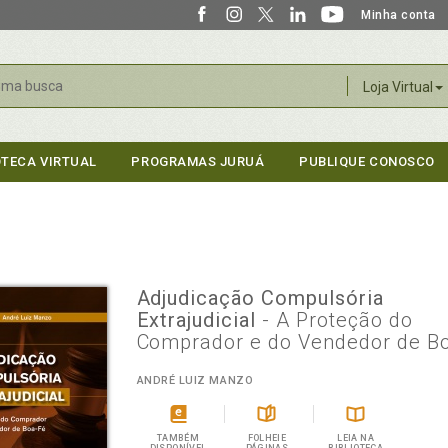
Minha conta
r
Loja Virtual
OTECA VIRTUAL
PROGRAMAS JURUÁ
PUBLIQUE CONOSCO
Adjudicação Compulsória
Extrajudicial
- A Proteção do
Comprador e do Vendedor de B
ANDRÉ LUIZ MANZO
TAMBÉM
FOLHEIE
LEIA NA