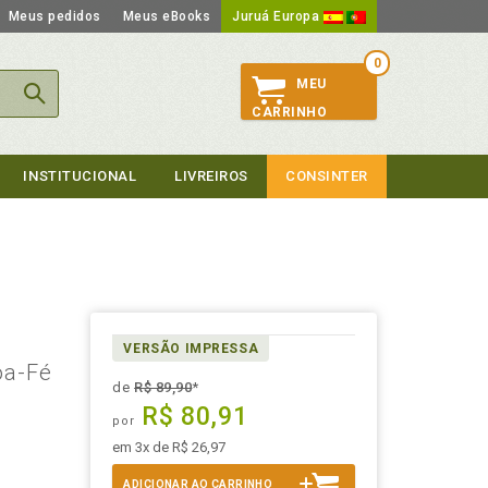
Meus pedidos
Meus eBooks
Juruá Europa
0
MEU
CARRINHO
INSTITUCIONAL
LIVREIROS
CONSINTER
VERSÃO IMPRESSA
oa-Fé
de
R$ 89,90
*
R$ 80,91
por
em 3x de R$ 26,97
ADICIONAR AO CARRINHO