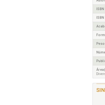
Autor
ISBN 
ISBN 
Acab
Form
Peso
Núme
Publ
Área(
Diver
SI