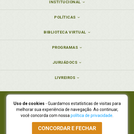
INSTITUCIONAL
POLÍTICAS
BIBLIOTECA VIRTUAL
PROGRAMAS
JURUÁDOCS
LIVREIROS
Uso de cookies
- Guardamos estatísticas de visitas para
Juruá Editora Ltda., CNPJ 77.535.508/0001-19
melhorar sua experiência de navegação. Ao continuar,
Juruá Informática Ltda., CNPJ 01.701.561/0001-80
você concorda com nossa
política de privacidade
.
NOVO ENDEREÇO:
R. Flávio Dallegrave, 7665, São Lourenço |
Curitiba - Paraná - CEP 82210-310
CONCORDAR E FECHAR
Atendimento: (41) 4009-3900
|
Vendas Atacado: (41) 4009-3939
|