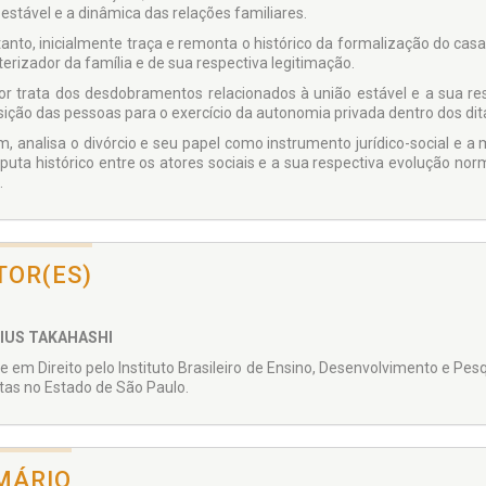
 estável e a dinâmica das relações familiares.
tanto, inicialmente traça e remonta o histórico da formalização do c
terizador da família e de sua respectiva legitimação.
or trata dos desdobramentos relacionados à união estável e a sua re
sição das pessoas para o exercício da autonomia privada dentro dos dit
im, analisa o divórcio e seu papel como instrumento jurídico-social e 
sputa histórico entre os atores sociais e a sua respectiva evolução nor
.
TOR(ES)
CIUS TAKAHASHI
e em Direito pelo Instituto Brasileiro de Ensino, Desenvolvimento e Pesq
tas no Estado de São Paulo.
MÁRIO