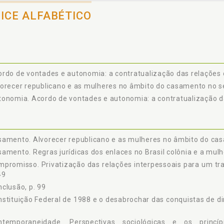
DICE ALFABÉTICO
rdo de vontades e autonomia: a contratualização das relações c
orecer republicano e as mulheres no âmbito do casamento no sé
onomia. Acordo de vontades e autonomia: a contratualização das
amento. Alvorecer republicano e as mulheres no âmbito do cas
amento. Regras jurídicas dos enlaces no Brasil colônia e a mul
mpromisso. Privatização das relações interpessoais para um t
49
clusão, p. 99
stituição Federal de 1988 e o desabrochar das conquistas de dir
ntemporaneidade. Perspectivas sociológicas e os princíp