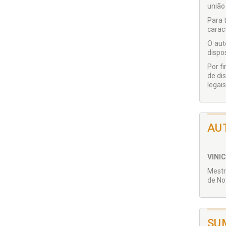
união
Para 
carac
O aut
dispo
Por f
de di
legais
AU
VINI
Mestr
de No
SU