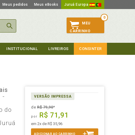
Meus pedidos
Meus eBooks
Juruá Europa
0
MEU
CARRINHO
INSTITUCIONAL
LIVREIROS
CONSINTER
ais
s
-
VERSÃO IMPRESSA
de
R$ 79,90
*
o do
R$ 71,91
por
 Juruá
em 2x de R$ 35,96
ADICIONAR AO CARRINHO