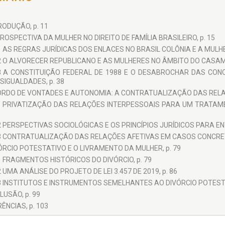
RODUÇÃO, p. 11
ROSPECTIVA DA MULHER NO DIREITO DE FAMÍLIA BRASILEIRO, p. 15
1 AS REGRAS JURÍDICAS DOS ENLACES NO BRASIL COLÔNIA E A MULH
2 O ALVORECER REPUBLICANO E AS MULHERES NO ÂMBITO DO CASAME
3 A CONSTITUIÇÃO FEDERAL DE 1988 E O DESABROCHAR DAS CONQ
SIGUALDADES, p. 38
ORDO DE VONTADES E AUTONOMIA: A CONTRATUALIZAÇÃO DAS RELAÇÕ
1 PRIVATIZAÇÃO DAS RELAÇÕES INTERPESSOAIS PARA UM TRATAM
2 PERSPECTIVAS SOCIOLÓGICAS E OS PRINCÍPIOS JURÍDICOS PARA 
3 CONTRATUALIZAÇÃO DAS RELAÇÕES AFETIVAS EM CASOS CONCRET
ÓRCIO POTESTATIVO E O LIVRAMENTO DA MULHER, p. 79
1 FRAGMENTOS HISTÓRICOS DO DIVÓRCIO, p. 79
2 UMA ANÁLISE DO PROJETO DE LEI 3.457 DE 2019, p. 86
3 INSTITUTOS E INSTRUMENTOS SEMELHANTES AO DIVÓRCIO POTESTAT
USÃO, p. 99
ÊNCIAS, p. 103