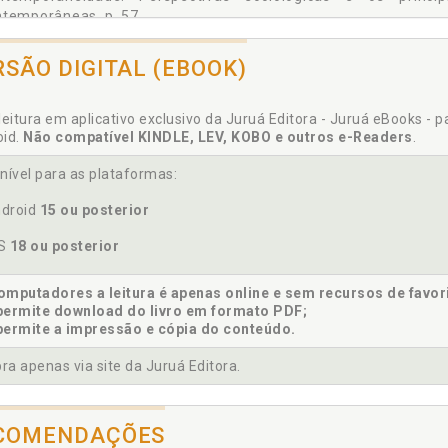
ntemporâneas, p. 57
tratualização das relações afetivas em casos concretos, p. 65
RSÃO DIGITAL (EBOOK)
tratualização. Acordo de vontades e autonomia: a contratualiza
vivência. Acordo de vontades e autonomia: a contratualização d
leitura em aplicativo exclusivo da Juruá Editora - Juruá eBooks - 
oid.
Não compatível KINDLE, LEV, KOBO e outros e-Readers
.
nível para as plataformas:
igualdade. Constituição Federal de 1988 e o desabrochar das c
droid
15 ou posterior
igualdades, p. 38
eito de família. Retrospectiva da mulher no direito de família bras
OS
18 ou posterior
órcio potestativo e o livramento da mulher, p. 79
órcio potestativo. Institutos e instrumentos semelhantes ao divó
mputadores a leitura é apenas online e sem recursos de favor
permite download do livro em formato PDF;
órcio. Fragmentos históricos do divórcio, p. 79
permite a impressão e cópia do conteúdo.
a apenas via site da Juruá Editora.
ace. Regras jurídicas dos enlaces no Brasil colônia e a mulher n
animidade. Privatização das relações interpessoais para um 
COMENDAÇÕES
49