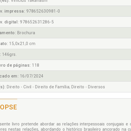
(es):
Vinicius Takahashi
v. impressa:
978652630981-0
v. digital:
978652631286-5
amento:
Brochura
ato:
15,0x21,0 cm
:
146grs.
ro de páginas:
118
icado em:
16/07/2024
s):
Direito - Civil - Direito de Família; Direito - Diversos
NOPSE
sente livro pretende abordar as relações interpessoais conjugais e 
res nestas relações, abordando o histórico brasileiro ancorado na c