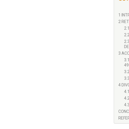
1 INT
2 RET
2.
2.
2.
DE
3 AC
3.
49
3.
3.
4 DIV
4.
4.
4.
CONCL
REFER