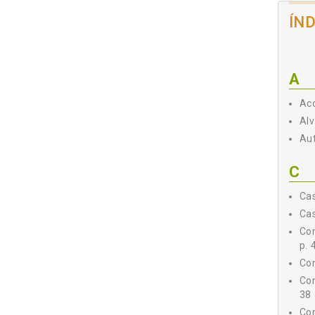
ÍN
A
Aco
Alv
Aut
C
Cas
Cas
Co
p. 
Con
Con
38
Co