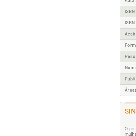
Autor
ISBN 
ISBN 
Acab
Form
Peso
Núme
Publ
Área(
SI
O pre
mulhe