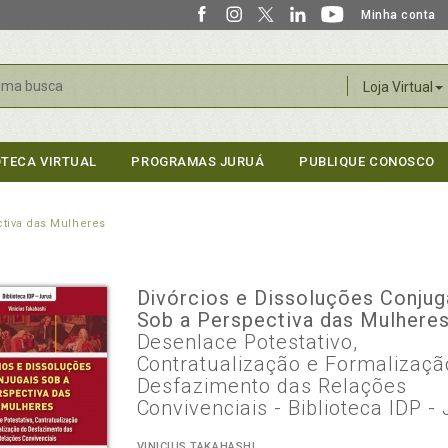
Minha conta
r
Loja Virtual
OTECA VIRTUAL
PROGRAMAS JURUÁ
PUBLIQUE CONOSCO
ctiva das Mulheres
Divórcios e Dissoluções Conjug
Sob a Perspectiva das Mulhere
Desenlace Potestativo,
Contratualização e Formalizaçã
Desfazimento das Relações
Convivenciais - Biblioteca IDP -
VINICIUS TAKAHASHI