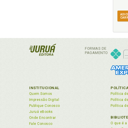
Doi
ADIC
E
CAR
Est
Evo
Exp
FORMAS DE
PAGAMENTO
F
Fil
Fil
Fís
INSTITUCIONAL
POLÍTIC
G
Quem Somos
Política d
Impressão Digital
Política 
Gov
Publique Conosco
Política d
Gré
Juruá eBooks
BIBLIOT
Onde Encontrar
I
O que é a 
Fale Conosco