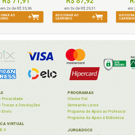
R$ 71,91
R$ 87,92
R
s conceitos de liberdade, p. 41
em 2x de R$ 35,96
em 3x de R$ 29,31
em 
IONAR AO
ADICIONAR AO
ADICIONA
RINHO
CARRINHO
CARRINH
ado. Papel do dano na legitimação estatal, p. 94
lução do conceito de liberdade na filosofia ocidental, p. 44
ediente técnico, p. 118
has do iluminismo, p. 87
osofia ocidental. Evolução do conceito de liberdade na filosofia o
ica do consentimento, p. 119
AS
PROGRAMAS
e Privacidade
Cliente Fiel
de Trocas e Devoluções
Semeando Livros
erno. Dificuldades do autogoverno, p. 53
e Envio
Programa de Apoio ao Professor
cia. Liberdade na antiguidade clássica grega, p. 44
Programa de Apoio à Biblioteca
ECA VIRTUAL
B.V.
JURUÁDOCS