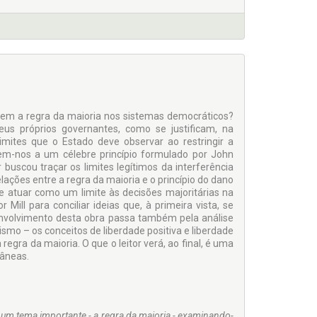
a tem a regra da maioria nos sistemas democráticos?
us próprios governantes, como se justificam, na
imites que o Estado deve observar ao restringir a
tem-nos a um célebre princípio formulado por John
 buscou traçar os limites legítimos da interferência
elações entre a regra da maioria e o princípio do dano
e atuar como um limite às decisões majoritárias na
Mill para conciliar ideias que, à primeira vista, se
envolvimento desta obra passa também pela análise
smo – os conceitos de liberdade positiva e liberdade
 regra da maioria. O que o leitor verá, ao final, é uma
râneas.
 um tema importante - a regra da maioria - examinando-