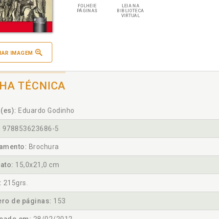
FOLHEIE
LEIA NA
PÁGINAS
BIBLIOTECA
VIRTUAL
IAR IMAGEM
CHA TÉCNICA
(es):
Eduardo Godinho
:
978853623686-5
amento:
Brochura
ato:
15,0x21,0 cm
:
215grs.
ro de páginas:
153