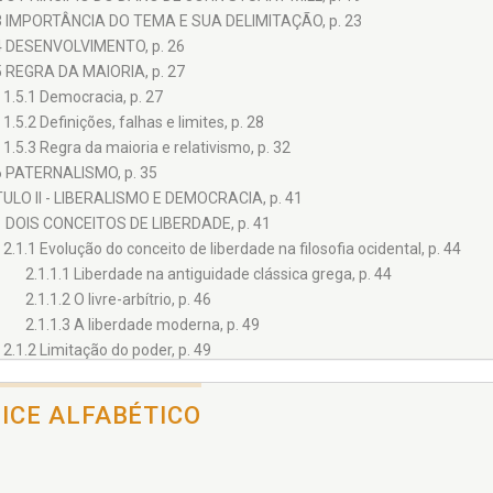
3 IMPORTÂNCIA DO TEMA E SUA DELIMITAÇÃO, p. 23
4 DESENVOLVIMENTO, p. 26
5 REGRA DA MAIORIA, p. 27
1.5.1 Democracia, p. 27
1.5.2 Definições, falhas e limites, p. 28
1.5.3 Regra da maioria e relativismo, p. 32
6 PATERNALISMO, p. 35
ULO II - LIBERALISMO E DEMOCRACIA, p. 41
1 DOIS CONCEITOS DE LIBERDADE, p. 41
2.1.1 Evolução do conceito de liberdade na filosofia ocidental, p. 44
2.1.1.1 Liberdade na antiguidade clássica grega, p. 44
2.1.1.2 O livre-arbítrio, p. 46
2.1.1.3 A liberdade moderna, p. 49
2.1.2 Limitação do poder, p. 49
2.1.3 Dificuldades do autogoverno, p. 53
2.1.4 Democracia e liberalismo: origem no individualismo, p. 54
DICE ALFABÉTICO
2.1.5 Regra da maioria: uma norma secundária, p. 56
2 AS LIÇÕES DE ISAIAH BERLIN, p. 59
2.2.1 A liberdade negativa, p. 61