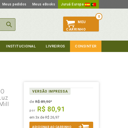
Meus pedidos
Meus eBooks
Juruá Europa
0
MEU
CARRINHO
INSTITUCIONAL
LIVREIROS
CONSINTER
 O
VERSÃO IMPRESSA
Luz
de
R$ 89,90
*
Mill
R$ 80,91
por
em 3x de R$ 26,97
ADICIONAR AO CARRINHO