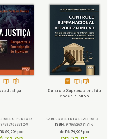
BBIO, p. 114
Disponível
páginas
disponível
Disponível
páginas
ova Justiça
Controle Supranacional do
na
em
na
Poder Punitivo
B.V.
eBook
B.V.
MARCIUS GERALDO PORTO DE OLIVEIRA
CARLOS ALBERTO BEZERRA CHAGAS
978853622812-9
ISBN:
978652632151-5
R$ 89,90
* por
de
R$ 79,90
* por
tos individuais, p. 82