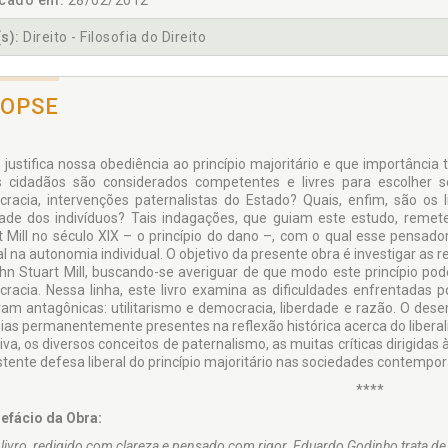
icado em:
28/02/2012
s):
Direito - Filosofia do Direito
NOPSE
 justifica nossa obediência ao princípio majoritário e que importânci
 cidadãos são considerados competentes e livres para escolher se
racia, intervenções paternalistas do Estado? Quais, enfim, são os l
dade dos indivíduos? Tais indagações, que guiam este estudo, reme
t Mill no século XIX – o princípio do dano –, com o qual esse pensador
l na autonomia individual. O objetivo da presente obra é investigar as r
hn Stuart Mill, buscando-se averiguar de que modo este princípio pod
racia. Nessa linha, este livro examina as dificuldades enfrentadas por 
am antagônicas: utilitarismo e democracia, liberdade e razão. O des
eias permanentemente presentes na reflexão histórica acerca do liberali
va, os diversos conceitos de paternalismo, as muitas críticas dirigidas à
stente defesa liberal do princípio majoritário nas sociedades contempo
****
efácio da Obra:
livro, redigido com clareza e pensado com rigor, Eduardo Godinho trata de