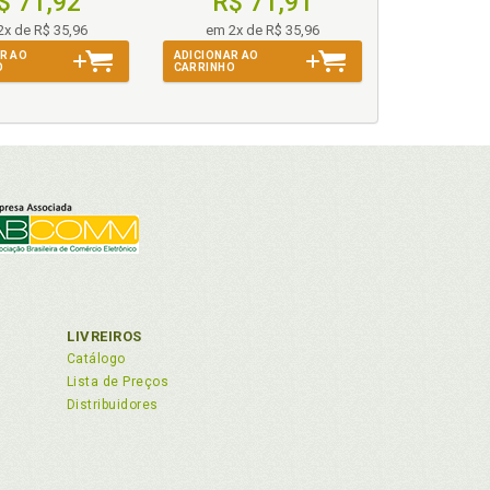
$ 71,92
R$ 71,91
2x de R$ 35,96
em 2x de R$ 35,96
R AO
ADICIONAR AO
O
CARRINHO
cidental, p. 44
LIVREIROS
Catálogo
Lista de Preços
Distribuidores