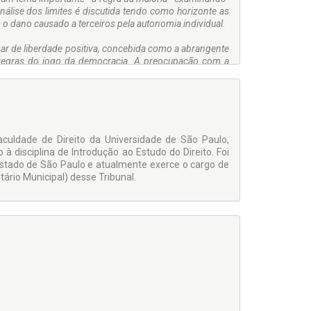
análise dos limites é discutida tendo como horizonte as
as o dano causado a terceiros pela autonomia individual.
mar de liberdade positiva, concebida como a abrangente
s regras do jogo da democracia. A preocupação com a
ssim chamada liberdade negativa, ou seja, a liberdade
 maioria, pode correr o risco de ser inadequadamente
 válidas matérias examinadas no correr do livro para o
onclui sua monografia apontando o relevante papel da
aculdade de Direito da Universidade de São Paulo,
rrentes desacordos, decisões coletivas sejam tomadas",
 à disciplina de Introdução ao Estudo do Direito. Foi
tado de São Paulo e atualmente exerce o cargo de
tário Municipal) desse Tribunal.
 respaldar as qualidades intelectuais e a seriedade de
fácio, na convicção de que muito podemos esperar do
a um marco inaugural.
P - Membro da Academia Brasileira de Letras - Foi