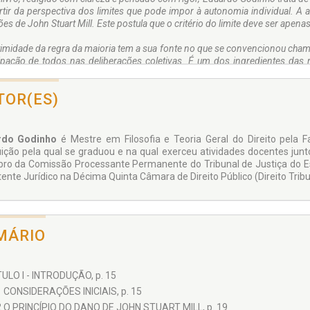
rtir da perspectiva dos limites que pode impor à autonomia individual. A 
ões de John Stuart Mill. Este postula que o critério do limite deve ser apen
timidade da regra da maioria tem a sua fonte no que se convencionou cha
cipação de todos nas deliberações coletivas. É um dos ingredientes da
omia individual expressa o valor de uma outra acepção de liberdade, a a
uma esfera privada de não intervenção. Esta, pela operação da regra da
TOR(ES)
da pelo paternalismo estatal e pela tirania da maioria.
lismo e Democracia, Liberalismo e Verdade, Utilitarismo, Pluralismo são
riado entendimento do tema objeto da análise de Eduardo Godinho. Este c
rdo Godinho
é Mestre em Filosofia e Teoria Geral do Direito pela F
da maioria que permite que "a despeito da falibilidade humana e dos deco
tuição pela qual se graduou e na qual exerceu atividades docentes junto
ndo-a mais valiosa do que outros procedimentos". ...
o da Comissão Processante Permanente do Tribunal de Justiça do Es
ente Jurídico na Décima Quinta Câmara de Direito Público (Direito Tribu
s grandes satisfações na vida de um professor é a de identificar e poder
sitos de seus alunos. É imbuído desta satisfação que assino este pre
rso no mundo acadêmico de Eduardo Godinho, do qual este livro represent
MÁRIO
 Lafer -
Professor Titular Aposentado da Faculdade de Direito da US
tro das Relações Exteriores no Governo FHC
ULO I - INTRODUÇÃO, p. 15
1 CONSIDERAÇÕES INICIAIS, p. 15
2 O PRINCÍPIO DO DANO DE JOHN STUART MILL, p. 19