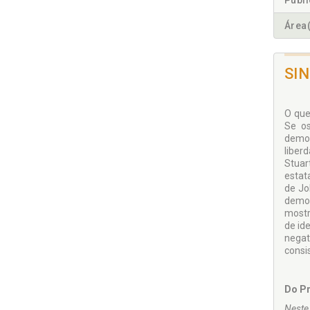
Publ
Área(
SI
O que
Se os
democ
liber
Stuar
estata
de Jo
democ
mostr
de id
negati
consi
Do Pr
Neste 