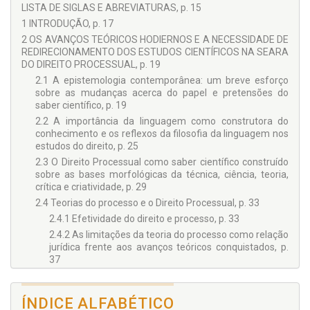
LISTA DE SIGLAS E ABREVIATURAS, p. 15
1 INTRODUÇÃO, p. 17
2 OS AVANÇOS TEÓRICOS HODIERNOS E A NECESSIDADE DE
REDIRECIONAMENTO DOS ESTUDOS CIENTÍFICOS NA SEARA
DO DIREITO PROCESSUAL, p. 19
2.1 A epistemologia contemporânea: um breve esforço
sobre as mudanças acerca do papel e pretensões do
saber científico, p. 19
2.2 A importância da linguagem como construtora do
conhecimento e os reflexos da filosofia da linguagem nos
estudos do direito, p. 25
2.3 O Direito Processual como saber científico construído
sobre as bases morfológicas da técnica, ciência, teoria,
crítica e criatividade, p. 29
2.4 Teorias do processo e o Direito Processual, p. 33
2.4.1 Efetividade do direito e processo, p. 33
2.4.2 As limitações da teoria do processo como relação
jurídica frente aos avanços teóricos conquistados, p.
37
2.4.3 A teoria do processo adequada ao Estado
Democrático de Direito, p. 41
ÍNDICE ALFABÉTICO
2.5 Síntese, p. 51