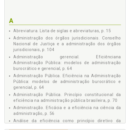
3 ANÁLISE DA EFICIÊNCIA COMO PRINCÍPIO DIRETIVO DA
ATUAÇÃO ESTATAL E A APRO PRIAÇÃO DESTE CONCEITO
NO ÂMBITO DO DIREITO PROCESSUAL, p. 53
A
3.1 O discurso da atividade jurisdicional eficiente sob
aspectos de senso comum, ideológicos e científicos, p. 53
Abreviatura. Lista de siglas e abreviaturas, p. 15
3.2 O esforço científico para o esclarecimento do conceito
Administração dos órgãos jurisdicionais. Conselho
de eficiência, p. 56
Nacional de Justiça e a administração dos órgãos
3.2.1 A eficácia e a eficiência na Ciência da
jurisdicionais, p. 104
Administração, p. 56
Administração gerencial. Eficiênciana
3.2.2 O conceito de eficiência na Ciência do Direito, p.
59
Administração Pública: modelos de administração
burocrático e gerencial, p. 64
3.3 A eficiência na administração pública: modelos de
administração burocrático e gerencial, p. 64
Administração Pública. Eficiência na Administração
3.4 O princípio constitucional da eficiência na
Pública: modelos de administração burocrático e
administração pública brasileira, p. 70
gerencial, p. 64
3.5 Síntese, p. 73
Administração Pública. Princípio constitucional da
4 A MOROSIDADE NA ATIVIDADE JURISDICIONAL E AS
eficiência na administração pública brasileira, p. 70
PROPOSTAS DE SOLUÇÃO INSERIDAS NAS REFORMAS
Administração. Eficácia e a eficiência na ciência da
LEGISLATIVAS, p. 75
administração, p. 56
4.1 A morosidade na atividade jurisdicional como um
Análise da eficiência como princípio diretivo da
problema a ser solucionado, p. 75
atuação estatal e a apropriação deste conceito no
4.2 A identificação das causas da morosidade na