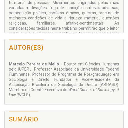
territorial de pessoas. Movimentos originados pelas mais
variadas motivações: fuga de condições naturais adversas,
perseguição política, conflitos étnicos, guerras, procura de
melhores condições de vida e riqueza material, questões
religiosas, familiares, afetivo-sentimentais. As
considerações tecidas neste trabalho permitirão que o leitor
conclua que a imigração constitui um fenômeno sociológico
por excelência, aquele que talvez melhor ilustre a essência
da experiência humana que é a transação de subjetividades.
AUTOR(ES)
BIBLIOTECA DE FILOSOFIA, SOCIOLOGIA E TEORIA DO
DIREITO
Marcelo Pereira de Mello -
Doutor em Ciências Humanas
O Brasil, como país periférico no sistema social global,
pelo IUPERJ. Professor Associado da Universidade Federal
atravessa um período histórico-social conturbado sob o
Fluminense. Professor do Programa de Pós-graduação em
âmago editorial, em que o tecnicismo-dogmático de baixa
Sociologia e Direito. Fundador e Vice-Presidente da
consistência teórica e o pragmatismo-imediatista
Associação Brasileira de Sociologia do Direito (ABRASD).
desenfreado assentam-se como principais atores do
Membro do Comitê Executivo do
World Council of Sociology of
neocapitalismo, a se materializar, no contexto do mercado
Law (
WCLS).
editorial, numa avalanche de publicações cujo intento é
simplificar o insimplificável, com obras de repetição em
massa, sem outro propósito qualquer do que atender uma
demanda de informação resumida. Sem menoscabo a esse
público, a Juruá Editora e o Coordenador desta Biblioteca - o
SUMÁRIO
Prof. Fernando Rister de Sousa Lima - saem na contramão
dos catálogos a fim de cunhar espaço nesse mercado para