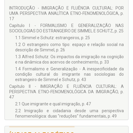
trabalhos de verticalidade cognitiva, num diálogo com as
INTRODUÇÃO - IMIGRAÇÃO E FLUÊNCIA CULTURAL: POR
disciplinas propedêuticas do Direito. Para tal mister, além de
UMA PERSPECTIVA ANALÍTICA ETNO-FENOMENOLÓGICA, p.
coragem, ousadia e forte sentimento de compromisso social,
17
reclamou-se de guarida de um grupo seleto de intelectuais,
que, prontamente, aceitaram formar o Conselho Editorial
Capítulo I - FORMALISMO E GENERALIZAÇÃO NAS
desta Biblioteca, cada qual, é verdade, com sua característica
SOCIOLOGIAS DO ESTRANGEIRO DE SIMMEL E SCHUTZ, p. 25
teórica, porém, todos ligados a uma só família: "a pesquisa
1.1 Simmel e Schutz: estrangeiros, p. 25
jurídica"!
1.2 O estrangeiro como tipo: espaço e relação social na
descrição de Simmel, p. 26
1.3 Alfred Schutz: Os impactos da imigração na cognição
e na dinâmica dos acervos de conhecimento, p. 33
1.4 Formalismo e Generalização - A inespecificidade da
condição cultural do imigrante nas sociologias do
estrangeiro de Simmel e Schutz, p. 43
Capítulo II - IMIGRAÇÃO E FLUÊNCIA CULTURAL: A
PERSPECTIVA ETNO-FENOMENOLÓGICA DA IMIGRAÇÃO, p.
47
2.1 Que imigrante e qual imigração, p. 47
2.2 Imigração e cidadania desde uma perspectiva
fenomenológica: duas "reduções" fundamentais, p. 49
2.3 Aspectos comunicacionais e cognitivos da relação
"nativo" e "imigrante": o conceito de fluência cultural, p. 55