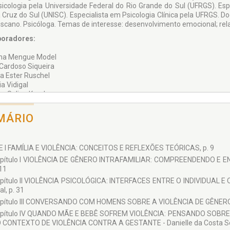
icologia pela Universidade Federal do Rio Grande do Sul (UFRGS). Esp
 Cruz do Sul (UNISC). Especialista em Psicologia Clínica pela UFRGS. Do
iscano. Psicóloga. Temas de interesse: desenvolvimento emocional; relaç
boradores:
na Mengue Model
 Cardoso Siqueira
a Ester Ruschel
a Vidigal
na Saling Kruel
lle da Costa Souto
n Mônica Arpini
MÁRIO
Miguel N. Guazina
nda Pires Jaeger
Signorini Gonçalves
 I FAMÍLIA E VIOLÊNCIA: CONCEITOS E REFLEXÕES TEÓRICAS, p. 9
a Noal
ne Neves Strey
pítulo I VIOLÊNCIA DE GÊNERO INTRAFAMILIAR: COMPREENDENDO E E
e Fatica Beschoren
 11
a Corrêa da Silva
pítulo II VIOLÊNCIA PSICOLÓGICA: INTERFACES ENTRE O INDIVIDUAL E O 
 Pastoriza Faraj
l, p. 31
pítulo III CONVERSANDO COM HOMENS SOBRE A VIOLÊNCIA DE GÊNERO - 
pítulo IV QUANDO MÃE E BEBÊ SOFREM VIOLÊNCIA: PENSANDO SOBRE
 CONTEXTO DE VIOLÊNCIA CONTRA A GESTANTE - Danielle da Costa Souto 