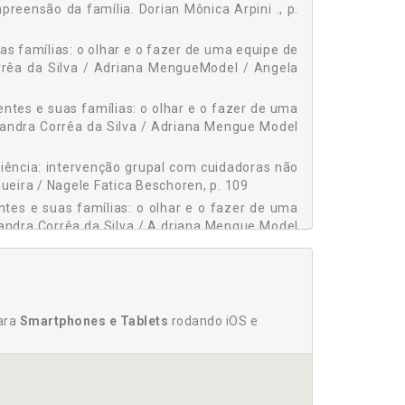
reensão da família. Dorian Mônica Arpini ., p.
as famílias: o olhar e o fazer de uma equipe de
orrêa da Silva / Adriana MengueModel / Angela
ntes e suas famílias: o olhar e o fazer de uma
 Sandra Corrêa da Silva / Adriana Mengue Model
liência: intervenção grupal com cuidadoras não
queira / Nagele Fatica Beschoren, p. 109
ntes e suas famílias: o olhar e o fazer de uma
Sandra Corrêa da Silva / A driana Mengue Model
ne Pastoriza Faraj, p. 125
para
Smartphones e Tablets
rodando iOS e
ino de vista, p. 97
safios para a compreensão da família. Dorian