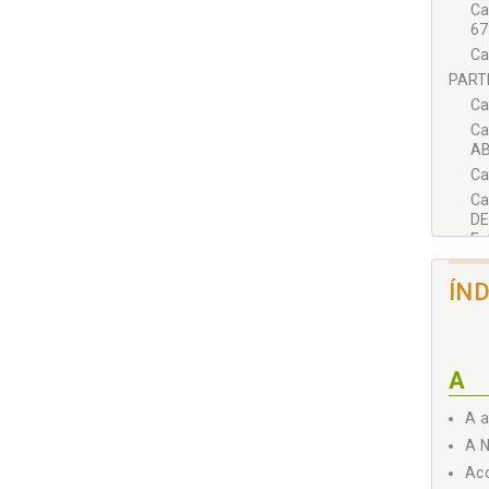
Ca
67
Ca
PARTE
Ca
Ca
AB
Ca
Ca
DE
Es
SOBRE
ÍN
A
A a
A N
Aco