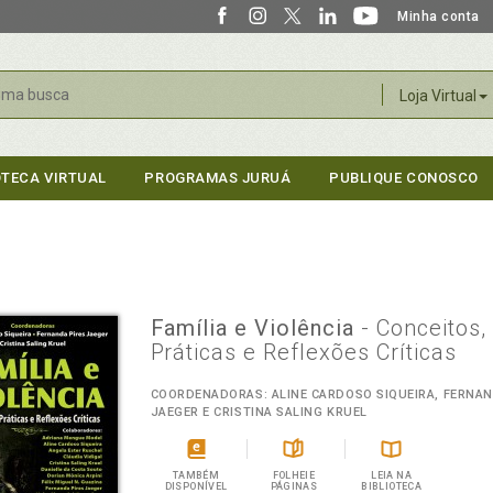
Minha conta
r
Loja Virtual
OTECA VIRTUAL
PROGRAMAS JURUÁ
PUBLIQUE CONOSCO
Família e Violência
- Conceitos,
Práticas e Reflexões Críticas
COORDENADORAS: ALINE CARDOSO SIQUEIRA, FERNAN
JAEGER E CRISTINA SALING KRUEL
TAMBÉM
FOLHEIE
LEIA NA
DISPONÍVEL
PÁGINAS
BIBLIOTECA