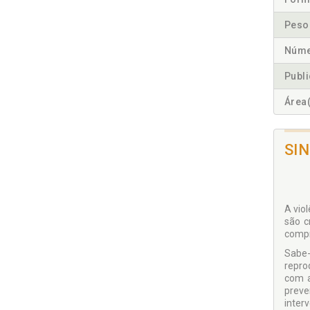
Peso
Núme
Publ
Área(
SI
A vio
são c
compr
Sabe-
repro
com a
preve
inter