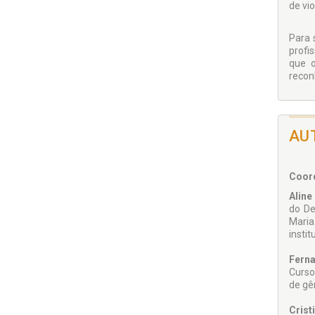
de vio
Para 
profi
que o
recon
AU
Coor
Aline
do De
Maria
instit
Ferna
Curso
de gê
Crist