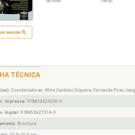
EM EBOOK
VIRTUAL
IAR IMAGEM
CHA TÉCNICA
(es):
Coordenadoras: Aline Cardoso Siqueira, Fernanda Pires Jaege
v. impressa:
978853624230-9
v. digital:
978853627314-3
amento:
Brochura
ato:
15,0x21,0 cm