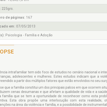
:
225grs.
ro de páginas:
167
icado em:
07/05/2013
s):
Psicologia - Família e Adoção
NOPSE
lência intrafamiliar tem sido foco de estudos no cenário nacional e in
rianças, adolescentes e mulheres. Estes estudos indicam que a vi
eendido a partir dos múltiplos fatores que estão envolvidos no seu su
se que a família constitui um dos principais palcos em que ocorrem sit
duzem cenas desumanas e que afetam a qualidade de vida e a saúde
 família que se tem a oportunidade de reconhecer como esta probl
ntiva. Esta obra propõe uma interlocução com esta realidade,
venções na área da violência e família, e a possibilidade de instrument