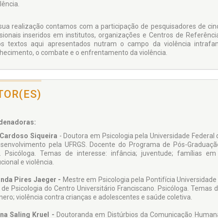
lência.
sua realização contamos com a participação de pesquisadores de cinco
ssionais inseridos em institutos, organizações e Centros de Referênc
s textos aqui apresentados nutram o campo da violência intrafami
hecimento, o combate e o enfrentamento da violência.
TOR(ES)
denadoras:
 Cardoso Siqueira
- Doutora em Psicologia pela Universidade Federal 
senvolvimento pela UFRGS. Docente do Programa de Pós-Graduação
. Psicóloga. Temas de interesse: infância; juventude; famílias em
ucional e violência.
nda Pires Jaeger -
Mestre em Psicologia pela Pontifícia Universidade
 de Psicologia do Centro Universitário Franciscano. Psicóloga. Temas de
nero; violência contra crianças e adolescentes e saúde coletiva.
ina Saling Kruel -
Doutoranda em Distúrbios da Comunicação Humana 