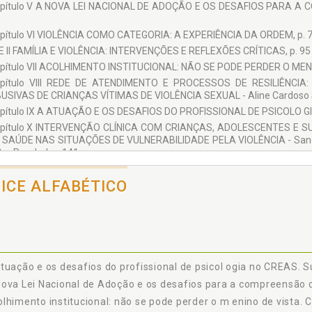
pítulo V A NOVA LEI NACIONAL DE ADOÇÃO E OS DESAFIOS PARA A CO
pítulo VI VIOLÊNCIA COMO CATEGORIA: A EXPERIÊNCIA DA ORDEM, p. 
 II FAMÍLIA E VIOLÊNCIA: INTERVENÇÕES E REFLEXÕES CRÍTICAS, p. 95
pítulo VII ACOLHIMENTO INSTITUCIONAL: NÃO SE PODE PERDER O MENINO 
pítulo VIII REDE DE ATENDIMENTO E PROCESSOS DE RESILIÊNC
USIVAS DE CRIANÇAS VÍTIMAS DE VIOLÊNCIA SEXUAL - Aline Cardoso Siq
pítulo IX A ATUAÇÃO E OS DESAFIOS DO PROFISSIONAL DE PSICOLO GIA 
pítulo X INTERVENÇÃO CLÍNICA COM CRIANÇAS, ADOLESCENTES E SU
 SAÚDE NAS SITUAÇÕES DE VULNERABILIDADE PELA VIOLÊNCIA - Sandr
ter Ruschel, p. 141
 OS AUTORES, p. 159
DICE ALFABÉTICO
tuação e os desafios do profissional de psicol ogia no CREAS. S
ova Lei Nacional de Adoção e os desafios para a compreensão da 
lhimento institucional: não se pode perder o m enino de vista. Cl