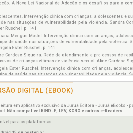
ção. A Nova Lei Nacional de Adoção e os desafi os para a comp
lescentes. Intervenção clínica com crianças, a dolescentes e su
de nas situações de vulnerabilidade pela violência. Sandra C
er Ruschel, p. 141
iana Mengue Model. Intervenção clínica com cri anças, adolesce
ipe de saúde nas situações de vulnerabilidade pela violência.
ngela Ester Ruschel, p. 141
ne Cardoso Siqueira. Rede de atendimento e pro cessos de resi
sivas de cri anças vítimas de violência sexual. Aline Cardoso Si
ela Ester Ruschel. Intervenção clínica com cri anças, adolesce
ipe de saúde nas situações de vulnerabilidade pela violência. 
ngela Ester Ruschel, p. 141
ação e os desafios do profissional de psicolog ia no CREAS. Sua
RSÃO DIGITAL (EBOOK)
ores. Sobre os autores ., p. 159
leitura em aplicativo exclusivo da Juruá Editora - Juruá eBooks - 
oid.
Não compatível KINDLE, LEV, KOBO e outros e-Readers
.
udia Vidigal. Acolhimento institucional: não se pode perder o men
nível para as plataformas:
mpreensão da família. A Nova Lei Nacional de Ad oção e os de
droid
15 ou posterior
ica Arpini ., p. 67