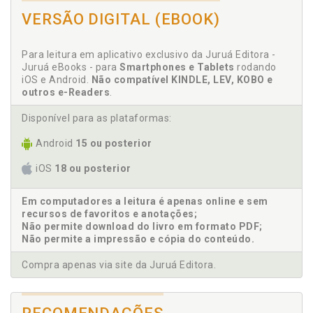
Universidad de Cantábria, em Santander, na Espanha.
VERSÃO DIGITAL (EBOOK)
Professor Visitante da Universidad de El Salvardor, em
Buenos Aires, na Argentina. Professor Visitante da
Universidad Nacional de Montevidéu, em Montevidéu, no
Uruguai. Advogado e Parecerista nas áreas do Direito Civil,
Para leitura em aplicativo exclusivo da Juruá Editora -
Direito Ambiental, Direito Cooperativo, Direito Constitucional,
Juruá eBooks - para
Smartphones e Tablets
rodando
Direito Empresarial e Direito Educacional. Diretor Geral de
iOS e Android.
Não compatível KINDLE, LEV, KOBO e
Kheíron Educacional. Prêmio da International Cooperative
outros e-Readers
.
Asociation of Law, como melhor trabalho científico do ano de
2003. Prêmio Ortzadar 2003-2004 do VI Concurso de
Disponível para as plataformas:
Narrativa Corta promovido pelo Di&aacut e;rio Deia, em
Bilbao, na Espanha, com o conto El Pañuelo Azul.
Android
15 ou posterior
iOS
18 ou posterior
Em computadores a leitura é apenas online e sem
recursos de favoritos e anotações;
Não permite download do livro em formato PDF;
Não permite a impressão e cópia do conteúdo.
Compra apenas via site da Juruá Editora.