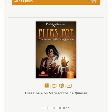
AO CARRINHO
disponível
Disponível
páginas
vídeo
Elias Poe e os Manuscritos de Qumran
em
na
da
eBook
B.V.
obra
RODRIGO BERTOZZI