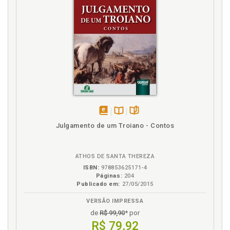
disponível
Disponível
páginas
Julgamento de um Troiano - Contos
em
na
eBook
B.V.
ATHOS DE SANTA THEREZA
ISBN:
978853625171-4
Páginas:
204
Publicado em:
27/05/2015
VERSÃO IMPRESSA
de
R$ 99,90
* por
R$ 79,92