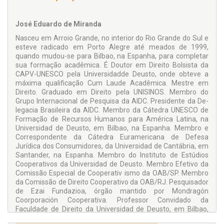
José Eduardo de Miranda
Nasceu em Arroio Grande, no interior do Rio Grande do Sul e
esteve radicado em Porto Alegre até meados de 1999,
quando mudou-se para Bilbao, na Espanha, para completar
sua formação acadêmica. É Doutor em Direito Bolsista da
CAPV-UNESCO pela Universidadde Deusto, onde obteve a
máxima qualificação Cum Laude Acadêmica. Mestre em
Direito. Graduado em Direito pela UNISINOS. Membro do
Grupo Internacional de Pesquisa da AIDC. Presidente da De-
legacia Brasileira da AIDC. Membro da Cátedra UNESCO de
Formação de Recursos Humanos para América Latina, na
Universidad de Deusto, em Bilbao, na Espanha. Membro e
Correspondente da Cátedra Euramericana de Defesa
Jurídica dos Consumidores, da Universidad de Cantábria, em
Santander, na Espanha. Membro do Instituto de Estúdios
Cooperativos da Universidad de Deusto. Membro Efetivo da
Comissão Especial de Cooperativ ismo da OAB/SP. Membro
da Comissão de Direito Cooperativo da OAB/RJ. Pesquisador
de Ezai Fundazioa, órgão mantido por Mondragón
Coorporación Cooperativa. Professor Convidado da
Faculdade de Direito da Universidad de Deusto, em Bilbao,
Espanha. Professor Convidado da Faculdade de Direito da