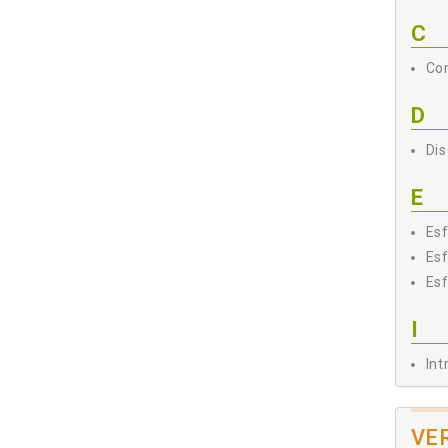
C
Con
D
Dis
E
Esf
Esf
Esf
I
Int
L
VE
Lug