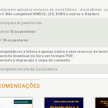
leitura em aplicativo exclusivo da Juruá Editora - Juruá eBooks - 
oid.
Não compatível KINDLE, LEV, KOBO e outros e-Readers
.
moção do social ., p. 27
nível para as plataformas:
priedade. Esfera privada como propriedade de u m lugar no mun
canálise. Sujeito da psicanálise, p. 31
droid
15 ou posterior
OS
18 ou posterior
ação de solidariedade do sujeito do inconscien te e o sujeito da 
mputadores a leitura é apenas online e sem recursos de favor
permite download do livro em formato PDF;
elação do agente. Esfera pública e a revelação do agente na açã
permite a impressão e cópia do conteúdo.
a apenas via site da Juruá Editora.
ial. Promoção do social ., p. 27
idariedade. Relação de solidariedade do sujeit o do inconsciente 
COMENDAÇÕES
eito da psicanálise, p. 31
eito do inconsciente. Relação de solidariedade do sujeito do inco