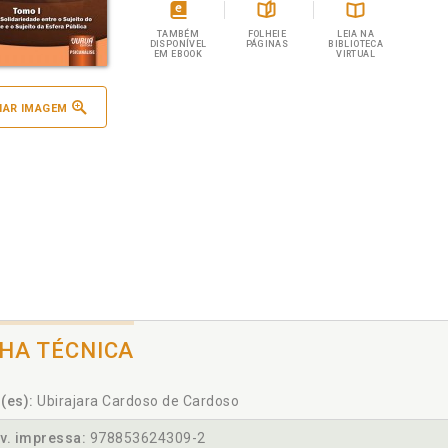
TAMBÉM
FOLHEIE
LEIA NA
DISPONÍVEL
PÁGINAS
BIBLIOTECA
EM EBOOK
VIRTUAL
IAR IMAGEM
CHA TÉCNICA
(es):
Ubirajara Cardoso de Cardoso
v. impressa:
978853624309-2