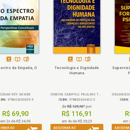
ém
olheie
Também
Também
Folheie
disponível
Disponível
páginas
disponível
Disponível
páginas
ectro da Empatia, O
Tecnologia e Dignidade
Supervis
em
na
em
na
Humana
eBook
B.V.
eBook
B.V.
CESAR REY XAVIER
CINEIVA CAMPOLI PAULINO TONO
SBN:
978652630029-9
ISBN:
978853626432-5
ISBN:
de
R$ 129,90
* por
R$ 69,90
R$ 116,91
R
em 2x de R$ 34,95
em 4x de R$ 29,23
em 
IONAR AO
ADICIONAR AO
ADICIONA