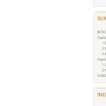
SU
INTRO
Capítu
1 
2 
3 
Capítu
1 
2 
CONSI
ÍN