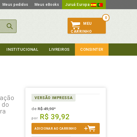
Meus pedidos
Meus eBooks
Juruá Europa
0
MEU
CARRINHO
INSTITUCIONAL
LIVREIROS
CONSINTER
lação
VERSÃO IMPRESSA
o do
de
R$ 49,90
*
era
R$ 39,92
por
ADICIONAR AO CARRINHO