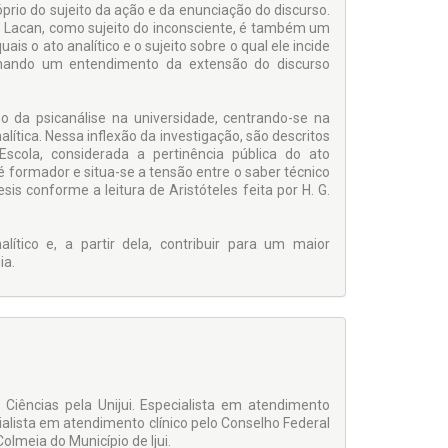
róprio do sujeito da ação e da enunciação do discurso.
 J. Lacan, como sujeito do inconsciente, é também um
is o ato analítico e o sujeito sobre o qual ele incide
inando um entendimento da extensão do discurso
 da psicanálise na universidade, centrando-se na
alítica. Nessa inflexão da investigação, são descritos
Escola, considerada a pertinência pública do ato
 é formador e situa-se a tensão entre o saber técnico
is conforme a leitura de Aristóteles feita por H. G.
lítico e, a partir dela, contribuir para um maior
ia.
Ciências pela Unijui. Especialista em atendimento
cialista em atendimento clínico pelo Conselho Federal
olmeia do Município de Ijui.