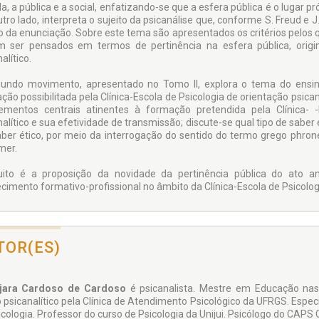
a, a pública e a social, enfatizando-se que a esfera pública é o lugar p
utro lado, interpreta o sujeito da psicanálise que, conforme S. Freud e
o da enunciação. Sobre este tema são apresentados os critérios pelos qua
 ser pensados em termos de pertinência na esfera pública, orig
alítico.
undo movimento, apresentado no Tomo II, explora o tema do ensino
ão possibilitada pela Clínica-Escola de Psicologia de orientação psican
ementos centrais atinentes à formação pretendida pela Clínica- -
nalítico e sua efetividade de transmissão; discute-se qual tipo de saber
aber ético, por meio da interrogação do sentido do termo grego phrones
mer.
uito é a proposição da novidade da pertinência pública do ato ana
cimento formativo-profissional no âmbito da Clínica-Escola de Psicolog
TOR(ES)
ajara Cardoso de Cardoso
é psicanalista. Mestre em Educação nas 
co psicanalítico pela Clínica de Atendimento Psicológico da UFRGS. Espe
cologia. Professor do curso de Psicologia da Unijui. Psicólogo do CAPS C