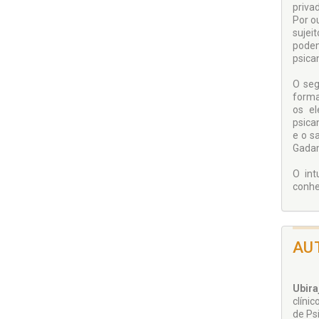
privad
Por o
sujeit
podem
psican
O seg
formaç
os el
psica
e o s
Gada
O int
conhe
AU
Ubir
clíni
de Psi