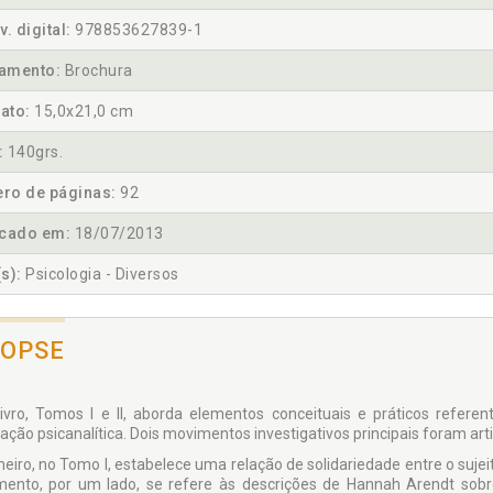
v. digital:
978853627839-1
amento:
Brochura
ato:
15,0x21,0 cm
:
140grs.
ro de páginas:
92
icado em:
18/07/2013
s):
Psicologia - Diversos
NOPSE
livro, Tomos I e II, aborda elementos conceituais e práticos refere
tação psicanalítica. Dois movimentos investigativos principais foram art
meiro, no Tomo I, estabelece uma relação de solidariedade entre o sujeit
ento, por um lado, se refere às descrições de Hannah Arendt sobr