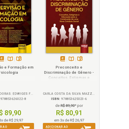
disponível
Disponível
páginas
disponível
Disponível
páginas
ão e Formação em
Preconceito e
em
na
em
na
Psicologia
Discriminação de Gênero -
eBook
B.V.
eBook
B.V.
Conceitos, Estigmas e
Educação para a
Construção de uma Nova
Conduta Social
ORGANIZADORAS: EDWIGES FERREIRA DE MATTOS SILVARES, MÁRCIA HELENA DA SILVA MELO E SUZANE SCHMIDLIN LÖHR
CARLA COSTA DA SILVA MAZZEO
978853626022-8
ISBN:
978853625023-6
de
R$ 89,90
* por
$ 89,90
R$ 80,91
3x de R$ 29,97
em 3x de R$ 26,97
R AO
ADICIONAR AO