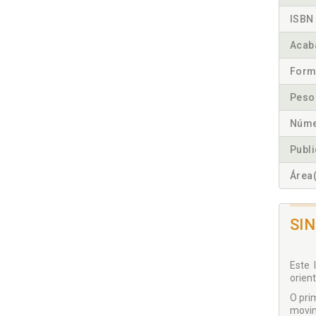
ISBN 
Acab
Form
Peso
Núme
Publ
Área(
SI
Este 
orien
O pri
movim