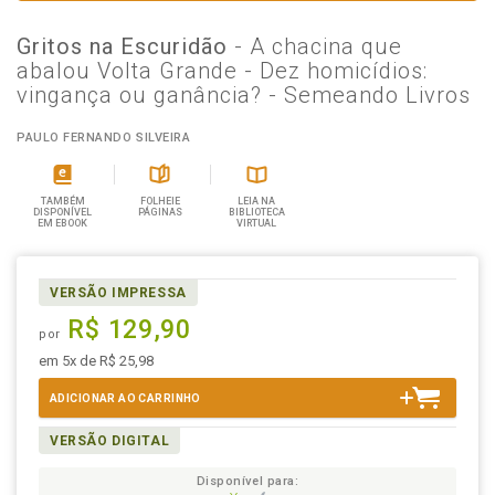
Gritos na Escuridão
- A chacina que
abalou Volta Grande - Dez homicídios:
vingança ou ganância? - Semeando Livros
PAULO FERNANDO SILVEIRA
TAMBÉM
FOLHEIE
LEIA NA
DISPONÍVEL
PÁGINAS
BIBLIOTECA
EM EBOOK
VIRTUAL
VERSÃO IMPRESSA
R$ 129,90
por
em 5x de R$ 25,98
ADICIONAR AO CARRINHO
VERSÃO DIGITAL
Disponível para: