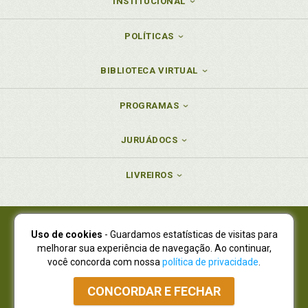
INSTITUCIONAL
POLÍTICAS
BIBLIOTECA VIRTUAL
PROGRAMAS
JURUÁDOCS
LIVREIROS
Uso de cookies
- Guardamos estatísticas de visitas para
Juruá Editora Ltda., CNPJ 77.535.508/0001-19
melhorar sua experiência de navegação. Ao continuar,
Juruá Informática Ltda., CNPJ 01.701.561/0001-80
você concorda com nossa
política de privacidade
.
NOVO ENDEREÇO:
R. Flávio Dallegrave, 7665, São Lourenço |
Curitiba - Paraná - CEP 82210-310
CONCORDAR E FECHAR
Atendimento: (41) 4009-3900
|
Vendas Atacado: (41) 4009-3939
|
Atendimento via Whatsapp