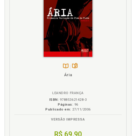
Disponível
páginas
Ária
na
B.V.
LEANDRO FRANÇA
ISBN:
978853621428-3
Páginas:
96
Publicado em:
27/11/2006
VERSÃO IMPRESSA
R$ 69,90