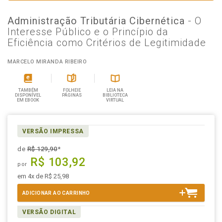
Administração Tributária Cibernética
- O
Interesse Público e o Princípio da
Eficiência como Critérios de Legitimidade
MARCELO MIRANDA RIBEIRO
TAMBÉM
FOLHEIE
LEIA NA
DISPONÍVEL
PÁGINAS
BIBLIOTECA
EM EBOOK
VIRTUAL
VERSÃO IMPRESSA
de
R$ 129,90
*
R$ 103,92
por
em 4x de R$ 25,98
ADICIONAR AO CARRINHO
VERSÃO DIGITAL