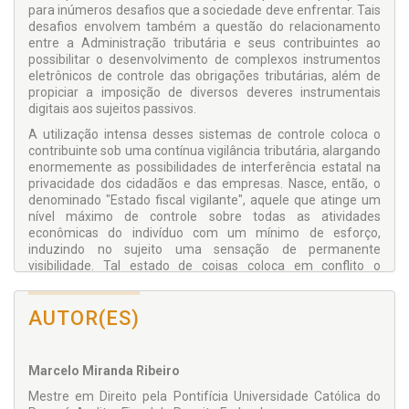
para inúmeros desafios que a sociedade deve enfrentar. Tais
desafios envolvem também a questão do relacionamento
entre a Administração tributária e seus contribuintes ao
possibilitar o desenvolvimento de complexos instrumentos
eletrônicos de controle das obrigações tributárias, além de
propiciar a imposição de diversos deveres instrumentais
digitais aos sujeitos passivos.
A utilização intensa desses sistemas de controle coloca o
contribuinte sob uma contínua vigilância tributária, alargando
enormemente as possibilidades de interferência estatal na
privacidade dos cidadãos e das empresas. Nasce, então, o
denominado "Estado fiscal vigilante", aquele que atinge um
nível máximo de controle sobre todas as atividades
econômicas do indivíduo com um mínimo de esforço,
induzindo no sujeito uma sensação de permanente
visibilidade. Tal estado de coisas coloca em conflito o
interesse público na arrecadação de tributos e os direitos
fundamentais dos contribuintes. Cabe ainda observar que
AUTOR(ES)
neste novo contexto social o próprio conceito de cidadania
está em evolução, enfrentando um conjunto de desafios que
exigem a sua redefinição.
Marcelo Miranda Ribeiro
A proposta da presente obra é, portanto, observar a
sociedade, a Administração Tributária e o Cidadão diante das
Mestre em Direito pela Pontifícia Universidade Católica do
novas tecnologias, não pela tradicional análise dogmática,