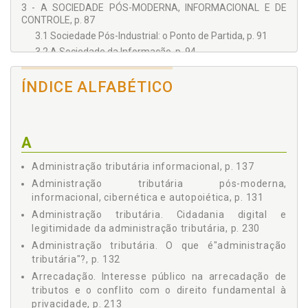
3 - A SOCIEDADE PÓS-MODERNA, INFORMACIONAL E DE
CONTROLE, p. 87
3.1 Sociedade Pós-Industrial: o Ponto de Partida, p. 91
3.2 A Sociedade da Informação, p. 94
3.3 As Teorias da Pós-Modernidade, p. 99
3.4 O Hiper-Real: O "Aperfeiçoamento" do Real, p. 115
ÍNDICE ALFABÉTICO
3.5 A Sociedade Centrada no Lar, p. 117
3.6 Do Panóptico ao Sinóptico: Da Disciplina ao Controle, p.
118
A
4 - ADMINISTRAÇÃO TRIBUTÁRIA PÓS-MODERNA,
INFORMACIONAL, CIBERNÉTICA E AUTOPOIÉTICA, p. 131
Administração tributária informacional, p. 137
4.1 O Que é "Administração Tributária"?, p. 132
Administração tributária pós-moderna,
4.2 A Administração Tributária Informacional, p. 137
informacional, cibernética e autopoiética, p. 131
4.3 O Panóptico Tributário, p. 140
Administração tributária. Cidadania digital e
4.3.1 SPED: o panóptico fiscal, p. 141
legitimidade da administração tributária, p. 230
4.3.2 Nota fiscal eletrônica (NF-e), p. 143
Administração tributária. O que é"administração
4.3.3 Sistema de controle de bebidas (SICOBE), p. 145
tributária"?, p. 132
4.4 O Sistema Arrecadatório como Sistema Autopoiético,
Arrecadação. Interesse público na arrecadação de
p. 146
tributos e o conflito com o direito fundamental à
5 - A EFICIÊNCIA COMO CRITÉRIO DE LEGITIMIDADE DO
privacidade, p. 213
ESTADO FISCAL VIGILANTE, p. 149