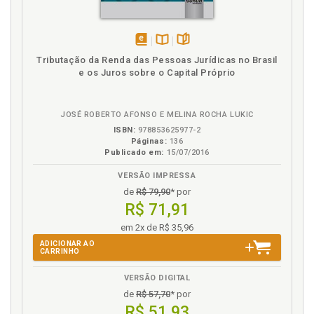
Introdução, p. 29
J
disponível
Disponível
páginas
Tributação da Renda das Pessoas Jurídicas no Brasil
Juridicidade e a função jurídica do interesse público,
em
na
e os Juros sobre o Capital Próprio
p. 189
eBook
B.V.
L
JOSÉ ROBERTO AFONSO E MELINA ROCHA LUKIC
ISBN:
978853625977-2
Legitimidade. Cidadania digital e legitimidade da
Páginas:
136
administração tributária, p. 230
Publicado em:
15/07/2016
Legitimidade. Eficiência como critério de
VERSÃO IMPRESSA
legitimidade do Estado fiscal vigilante, p. 149
de
R$ 79,90
* por
R$ 71,91
N
em 2x de R$ 35,96
Nota fiscal eletrônica (NF-e), p. 143
ADICIONAR AO
CARRINHO
P
VERSÃO DIGITAL
de
R$ 57,70
* por
Panóptico ao sinóptico: dadisciplina ao controle, p.
R$ 51,93
118