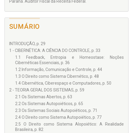
Paraná. Auditor Fiscal da Receita Federal.
que se torna limitada frente aos problemas complexos da
atual sociedade, mas pela ótica da colisão entre direitos
fundamentais e interesse público. Busca-se, enfim, analisar a
Administração Tributária da sociedade pós-moderna sob a
SUMÁRIO
perspectiva da sociedade de controle, avaliando se há
elementos que legitimam a atuação do Estado Fiscal
Vigilante.
INTRODUÇÃO, p. 29
1 - CIBERNÉTICA: A CIÊNCIA DO CONTROLE, p. 33
1.1 Feedback, Entropia e Homeostase: Noções
Cibernéticas Essenciais, p. 36
1.2 Informação, Comunicação e Controle, p. 44
1.3 O Direito como Sistema Cibernético, p. 48
1.4 Cibernética, Ciberespaço e Computadores, p. 50
2 - TEORIA GERAL DOS SISTEMAS, p. 59
2.1 Os Sistemas Abertos, p. 63
2.2 Os Sistemas Autopoiéticos, p. 65
2.3 Os Sistemas Sociais Autopoiéticos, p. 71
2.4 O Direito como Sistema Autopoiético, p. 77
2.5 O Direito como Sistema Alopoiético: A Realidade
Brasileira, p. 82