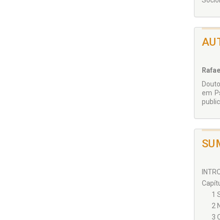
Soció
AU
Rafae
Douto
em Ps
publi
SU
INTRO
Capít
1 
2 
3 