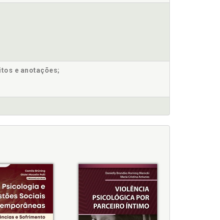
itos e anotações;
esquisadores e os campos de concentração na
ncia?, p. 99
 p. 87
quisadores e os campos de concentração na
ergar a potência?, p. 99