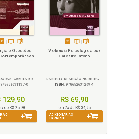
, p. 59
tude pobre e seus efeitos, p. 57
disponível
Disponível
páginas
disponível
Disponível
páginas
ogia e Questões
Violência Psicológica por
em
na
em
na
 Contemporâneas
Parceiro Íntimo
eBook
B.V.
eBook
B.V.
ORGANIZADORAS: CAMILA BRÜNING, GISLEI MOCELIN POLLI
DANIELLY BRANDÃO HORNING MAROCKI, MARIA CRISTINA ANTUNES
978652631137-0
ISBN:
978652631209-4
 129,90
R$ 69,90
5x de R$ 25,98
em 2x de R$ 34,95
R AO
ADICIONAR AO
O
CARRINHO