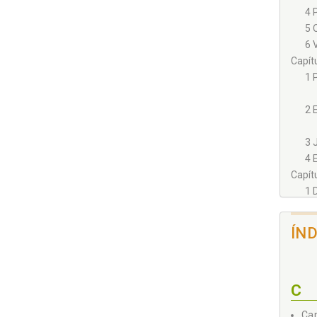
4 
5 
6 
Capít
1 
2 
3 
4 
Capít
1 
2 
3 
ÍN
Capí
ATUAL
1 
2 
C
3 
Cam