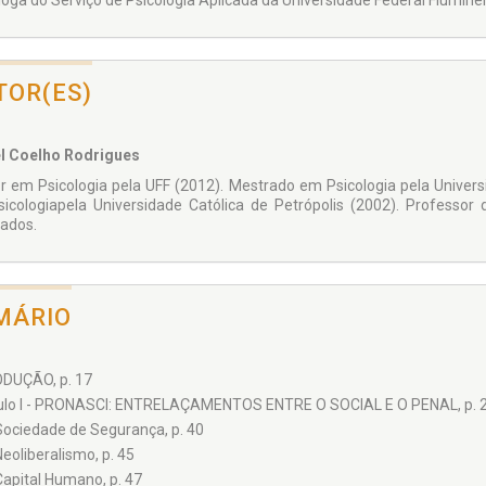
loga do Serviço de Psicologia Aplicada da Universidade Federal Flumine
TOR(ES)
l Coelho Rodrigues
r em Psicologia pela UFF (2012). Mestrado em Psicologia pela Univer
icologiapela Universidade Católica de Petrópolis (2002). Professor 
cados.
MÁRIO
DUÇÃO, p. 17
ulo I - PRONASCI: ENTRELAÇAMENTOS ENTRE O SOCIAL E O PENAL, p. 
Sociedade de Segurança, p. 40
Neoliberalismo, p. 45
Capital Humano, p. 47