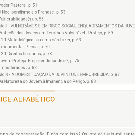
Poder Pastoral, p. 51
O Neoliberalismo e o Pronasci, p. 53
Vulnerabilidade(s), p. 55
ulo II - VULNERÁVEIS E EM RISCO SOCIAL: ENQUADRAMENTOS DA JUVE
Proteção dos Jovens em Território Vulnerável - Protejo, p. 59
1.1 Metodológico ou como não fazer, p. 63
Experimentar. Pensar, p. 70
2.1 Direitos humanos, p. 73
Jovem Protejo: Empreendedor de si?, p. 75
Empoderados., p. 83
ulo III - A DOMESTICAÇÃO DA JUVENTUDE EMPOBRECIDA, p. 87
Da Natureza do Jovem à Imanência do Perigo, p. 88
Invisibilidade do Jovem Pobre ou Impossibilidade de Enxergar a Potência
A Falta e a Incapacidade, p. 105
DICE ALFABÉTICO
tulo IV - E NÓS COM ISSO? OS INTELECTUAIS-MILITANTES-PES
IDADE, p. 109
Segurança., p. 111
Normalizando a Exceção, p. 116
A Segurança e a Capilarização da Insegurança, p. 119
po de concentração. E nós com isso? Os intelec tuais-militan