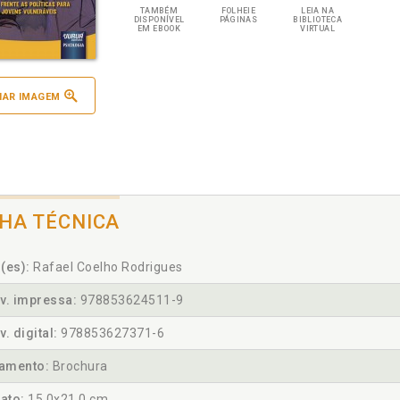
TAMBÉM
FOLHEIE
LEIA NA
DISPONÍVEL
PÁGINAS
BIBLIOTECA
EM EBOOK
VIRTUAL
IAR IMAGEM
CHA TÉCNICA
(es):
Rafael Coelho Rodrigues
v. impressa:
978853624511-9
v. digital:
978853627371-6
amento:
Brochura
ato:
15,0x21,0 cm