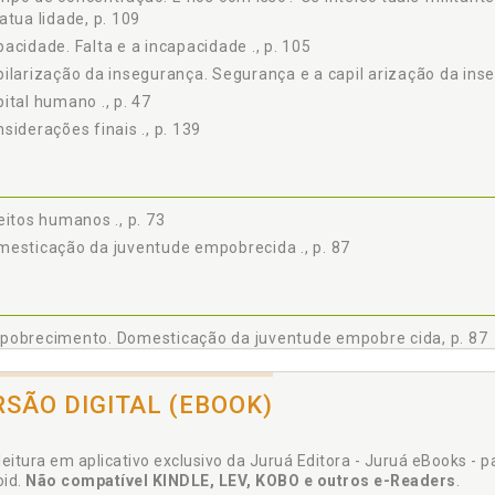
Intelectuais-militantes-pesquisadores, p. 123
atua lidade, p. 109
DERAÇÕES FINAIS, p. 139
acidade. Falta e a incapacidade ., p. 105
ÊNCIAS, p. 145
ilarização da insegurança. Segurança e a capil arização da ins
ital humano ., p. 47
siderações finais ., p. 139
eitos humanos ., p. 73
esticação da juventude empobrecida ., p. 87
pobrecimento. Domesticação da juventude empobre cida, p. 87
oderados ., p. 83
preendedorismo. Jovem Protejo: Empreendedor de si?, p. 75
RSÃO DIGITAL (EBOOK)
eção. Normalizando a exceção., p. 116
erimentar. Pensar ., p. 70
leitura em aplicativo exclusivo da Juruá Editora - Juruá eBooks - 
oid.
Não compatível KINDLE, LEV, KOBO e outros e-Readers
.