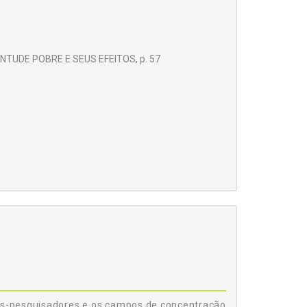
NTUDE POBRE E SEUS EFEITOS, p. 57
?, p. 99
QUISADORES E OS CAMPOS DE CONCENTRAÇÃO NA
tes-pesquisadores e os campos de concentração