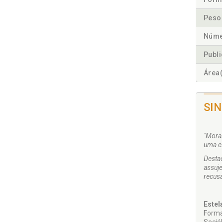
Peso
Núme
Publ
Área(
SI
"Mora
uma e
Desta
assuj
recusa
Estel
Forma