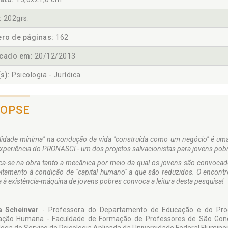
:
202grs.
ro de páginas:
162
icado em:
20/12/2013
s):
Psicologia - Jurídica
NOPSE
lidade mínima" na condução da vida "construída como um negócio" é uma 
xperiência do PRONASCI - um dos projetos salvacionistas para jovens pob
ca-se na obra tanto a mecânica por meio da qual os jovens são convocado
eitamento à condição de "capital humano" a que são reduzidos. O encontr
 à existência-máquina de jovens pobres convoca a leitura desta pesquisa!
a Scheinvar
- Professora do Departamento de Educação e do Prog
ção Humana - Faculdade de Formação de Professores de São Gonça