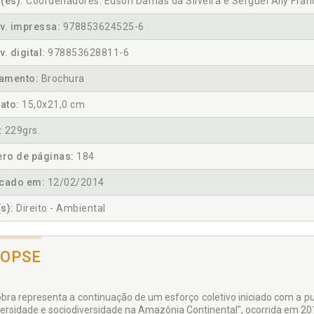
(es):
Coordenadores: Edson Damas da Silveira e Serguei Aily Fra
v. impressa:
978853624525-6
v. digital:
978853628811-6
amento:
Brochura
ato:
15,0x21,0 cm
:
229grs.
ro de páginas:
184
icado em:
12/02/2014
s):
Direito - Ambiental
NOPSE
obra representa a continuação de um esforço coletivo iniciado com a pu
versidade e sociodiversidade na Amazônia Continental", ocorrida em 20