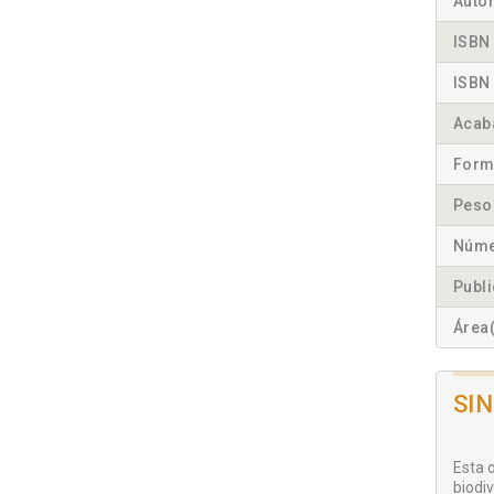
Autor
ISBN 
ISBN 
Acab
Form
Peso
Núme
Publ
Área(
SI
Esta 
biodi