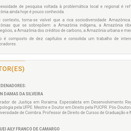
essidade de pesquisa voltada à problemática local e regional é r
nia ainda hoje é pouco conhecida.
 contexto, torna-se visível que a rica sociodiversidade Amazônica
nias que se sobrepõem: a Amazônia indígena, a Amazônia ribeir
egócio, a Amazônia dos créditos de carbono, a Amazônia urbana e mes
ro é composto de dez capítulos e consolida um trabalho de inte
oradores.
TOR(ES)
DENADORES:
N DAMAS DA SILVEIRA
rador de Justiça em Roraima. Especialista em Desenvolvimento Regi
pologia pela UFPE. Mestre e Doutor em Direito pela PUCPR. Pós-Doutor
iversidade de Coimbra. Professor de Direito de Cursos de Graduação e 
UEI AILY FRANCO DE CAMARGO