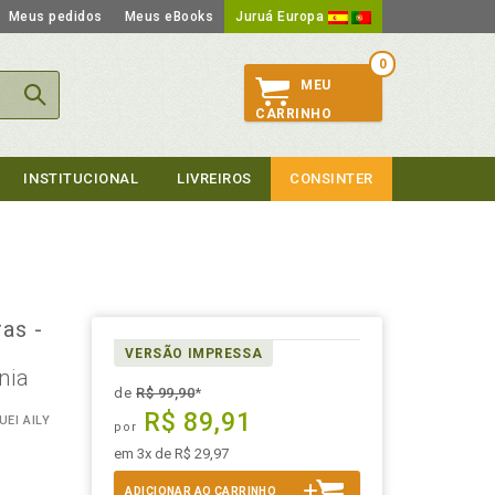
Meus pedidos
Meus eBooks
Juruá Europa
0
MEU
CARRINHO
INSTITUCIONAL
LIVREIROS
CONSINTER
as -
VERSÃO IMPRESSA
nia
de
R$ 99,90
*
R$ 89,91
EI AILY
por
em 3x de R$ 29,97
ADICIONAR AO CARRINHO