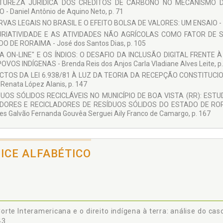
TUREZA JURÍDICA DOS CRÉDITOS DE CARBONO NO MECANISMO 
a López Alanis
 - Daniel Antônio de Aquino Neto, p. 71
ei Aily Franco de Camargo
VAS LEGAIS NO BRASIL E O EFEITO BOLSA DE VALORES: UM ENSAIO - A
a Rodrigues Lustosa de Camargo
URIATIVIDADE E AS ATIVIDADES NÃO AGRÍCOLAS COMO FATOR DE 
O DE RORAIMA - José dos Santos Dias, p. 105
A ON-LINE" E OS ÍNDIOS: O DESAFIO DA INCLUSÃO DIGITAL FRENT
OVOS INDÍGENAS - Brenda Reis dos Anjos Carla Vladiane Alves Leite, p
TOS DA LEI 6.938/81 À LUZ DA TEORIA DA RECEPÇÃO CONSTITUCION
 Renata López Alanis, p. 147
DUOS SÓLIDOS RECICLÁVEIS NO MUNICÍPIO DE BOA VISTA (RR): ES
DORES E RECICLADORES DE RESÍDUOS SÓLIDOS DO ESTADO DE RORAI
s Galvão Fernanda Gouvêa Serguei Aily Franco de Camargo, p. 167
DICE ALFABÉTICO
orte Interamericana e o direito indígena à terra: análise do cas
43