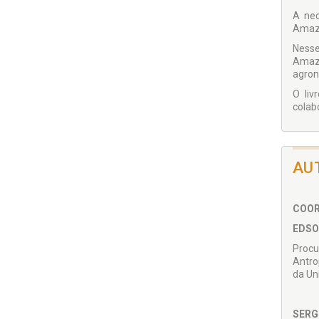
A nec
Amazô
Nesse
Amazô
agron
O liv
colab
AU
COOR
EDSO
Procu
Antro
da Un
SERG