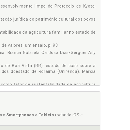
esenvolvimento limpo do Protocolo de Kyoto.
roteção jurídica do patrimônio cultural dos povos
5
tabilidade da agricultura familiar no estado de
 de valores: um ensaio, p. 93
ia. Bianca Gabriela Cardoso Dias/Serguei Aily
pio de Boa Vista (RR): estudo de caso sobre a
lidos doestado de Roraima (Unirenda). Márcia
s como fator de sustentabilidade da agricultura
ia. Bianca Gabriela Cardoso Dias/Serguei Aily
nterpretação do socioambientalismo brasileiro.
para
Smartphones e Tablets
rodando iOS e
nal na doutrina brasileira. Isabela do Amaral