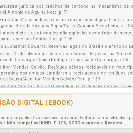
natureza jurídica dos créditos de carbono no mecanismo de d
iel Antônio de Aquino Neto, p. 71
Era On-line" e os índios: o desafio da inclusão digital frente à p
ígenas. Brenda Reis dos Anjos/Carla Vladiane Alves Leite, p. 12
luriatividade e as atividades não agrícolas como fator de susten
aima. José dos Santos Dias, p. 105
on Jonathan Edwards. Reservas legais no Brasil e o efeito bolsa
rdos. O pluralismo jurídico e os acordos de pesca na Amazôn
anco de Camargo/Thaísa Rodrigues Lustosa de Camargo, p. 55
ilton Mendes Galvão. Resíduos sólidos recicláveis no municí
operativa dos amigos catadores e recicladores de resíduos só
ares Sousa/Adailton Mendes Galvão/Fern, p. 167
icultura familiar. A pluriatividade e as atividades não agrícola
iliar no estado de Roraima. José dos Santos Dias, p. 105
zônia. O pluralismo jurídico e os acordos de pesca na Amazôn
RSÃO DIGITAL (EBOOK)
anco de Camargo/Thaísa Rodrigues Lustosa de Camargo, p. 55
ropologia. Direito e antropologia: um diálogo necessário na i
leitura em aplicativo exclusivo da Juruá Editora - Juruá eBooks - 
on Damas da Silveira, p. 19
oid.
Não compatível KINDLE, LEV, KOBO e outros e-Readers
.
ectos da Lei 6.938/81 à luz da teoria da recepção constitucio
es/Renata López Alanis, p. 147