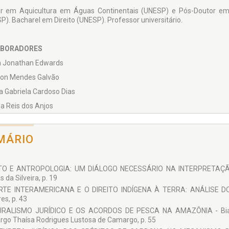
r em Aquicultura em Águas Continentais (UNESP) e Pós-Doutor em 
P). Bacharel em Direito (UNESP). Professor universitário.
BORADORES
 Jonathan Edwards
ton Mendes Galvão
a Gabriela Cardoso Dias
a Reis dos Anjos
 Vladiane Alves Leite
l Antônio de Aquino Neto
MÁRIO
 Damas da Silveira
Linhares
ITO E ANTROPOLOGIA: UM DIÁLOGO NECESSÁRIO NA INTERPRETAÇÃ
nda Gouvêa
da Silveira, p. 19
RTE INTERAMERICANA E O DIREITO INDÍGENA À TERRA: ANÁLISE D
la do Amaral Sales
es, p. 43
dos Santos Dias
RALISMO JURÍDICO E OS ACORDOS DE PESCA NA AMAZÔNIA - Bianca
go Thaísa Rodrigues Lustosa de Camargo, p. 55
a Soares Sousa