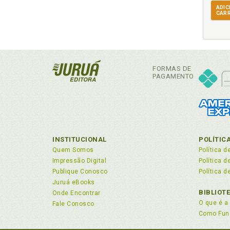
Ins
ADIC
CAR
Ins
Ins
Ins
L
FORMAS DE
PAGAMENTO
Leg
Leg
Leg
Lei
Lei
INSTITUCIONAL
POLÍTIC
Quem Somos
Política d
M
Impressão Digital
Política 
Publique Conosco
Política d
Mei
Juruá eBooks
Mei
BIBLIOT
Onde Encontrar
O que é a 
Fale Conosco
O
Como Fun