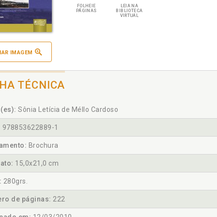
FOLHEIE
LEIA NA
PÁGINAS
BIBLIOTECA
VIRTUAL
IAR IMAGEM
CHA TÉCNICA
(es):
Sônia Letícia de Méllo Cardoso
:
978853622889-1
amento:
Brochura
ato:
15,0x21,0 cm
:
280grs.
ro de páginas:
222