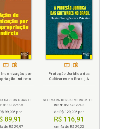
nte, p. 58
Disponível
páginas
Disponível
páginas
 Indenização por
Proteção Jurídica das
na
na
priação Indireta
Cultivares no Brasil, A
B.V.
B.V.
CO CARLOS DUARTE
SELEMARA BERCKEMBROCK FERREIRA GARCIA
N:
850362527-X
ISBN:
853620759-0
R$ 99,90
* por
de
R$ 129,90
* por
$ 89,91
R$ 116,91
3x de R$ 29,97
em 4x de R$ 29,23