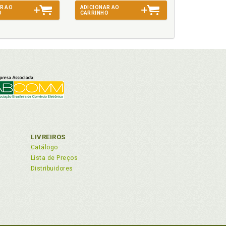
R AO
ADICIONAR AO
O
CARRINHO
.284/06, p. 149
149
LIVREIROS
Catálogo
Lista de Preços
Distribuidores
. 149