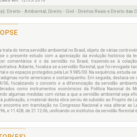
icado em:
12/03/2010
s):
Direito - Ambiental; Direito - Civil - Direitos Reais e Direito das 
NOPSE
a trata do tema servidão ambiental no Brasil, objeto de várias contrové
a-se o presente estudo com a apreciação da evolução histórica da leg
er comentários é o da servidão no Brasil, trazendo-se à colação a
istrativa. Adiante, focaliza-se a servidão florestal, que foi revogada 
stal e os espaços protegidos pela Lei 9.985/00. Na sequência, estuda-se
radigmas norte-americano e costarriquenho. Em seguida, destaca-se cr
4/06, focalizando o conceito e a diferenciação da servidão ambienta
derados como instrumentos econômicos da Política Nacional do Mei
ndo algumas medidas com vistas a que a servidão ambiental seja efic
r à publicação, o material desta obra serviu de subsídio ao Projeto de 
e encontra em tramitação no Congresso Nacional e visa alterar as Lei
96, e 11.428, de 21.12.06, unificando os institutos da servidão florestal
TOR(ES)