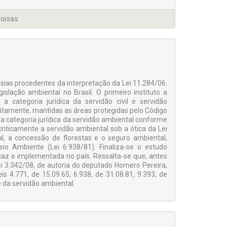
Coisas
rsias procedentes da interpretação da Lei 11.284/06.
islação ambiental no Brasil. O primeiro instituto a
 categoria jurídica da servidão civil e servidão
tacitamente, mantidas as áreas protegidas pelo Código
 a categoria jurídica da servidão ambiental conforme
iticamente a servidão ambiental sob a ótica da Lei
l, a concessão de florestas e o seguro ambiental,
o Ambiente (Lei 6.938/81). Finaliza-se o estudo
az e implementada no país. Ressalta-se que, antes
Lei 3.342/08, de autoria do deputado Homero Pereira,
s 4.771, de 15.09.65, 6.938, de 31.08.81, 9.393, de
 e da servidão ambiental.