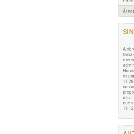
Publ
Área(
SI
A obr
Inici
merec
admin
Flore
os pa
11.28
consi
propo
de vi
que s
19.12.
AU