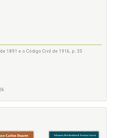
TARRIQUENHO, p. 117
 de 1891 e o Código Civil de 1916, p. 35
26
mbiental. Histórico legislativo, p. 38
arriquenho, p. 117