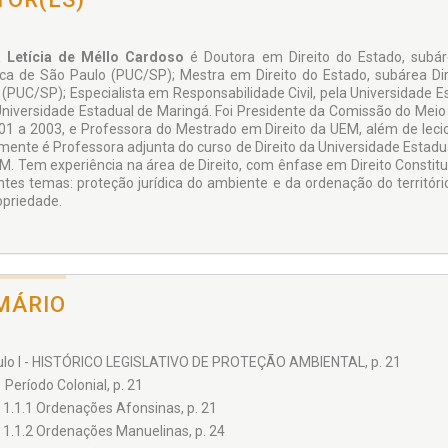
a Letícia de Méllo Cardoso
é Doutora em Direito do Estado, subárea
ica de São Paulo (PUC/SP); Mestra em Direito do Estado, subárea Dire
 (PUC/SP); Especialista em Responsabilidade Civil, pela Universidade
Universidade Estadual de Maringá. Foi Presidente da Comissão do Mei
01 a 2003, e Professora do Mestrado em Direito da UEM, além de leci
mente é Professora adjunta do curso de Direito da Universidade Estadu
M. Tem experiência na área de Direito, com ênfase em Direito Constitu
ntes temas: proteção jurídica do ambiente e da ordenação do territóri
opriedade.
MÁRIO
ulo I - HISTÓRICO LEGISLATIVO DE PROTEÇÃO AMBIENTAL, p. 21
1 Período Colonial, p. 21
1.1.1 Ordenações Afonsinas, p. 21
1.1.2 Ordenações Manuelinas, p. 24