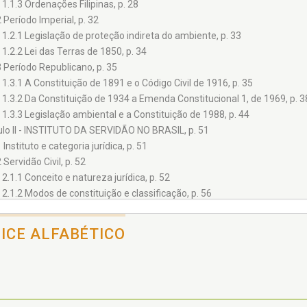
1.1.3 Ordenações Filipinas, p. 28
2 Período Imperial, p. 32
1.2.1 Legislação de proteção indireta do ambiente, p. 33
1.2.2 Lei das Terras de 1850, p. 34
3 Período Republicano, p. 35
1.3.1 A Constituição de 1891 e o Código Civil de 1916, p. 35
1.3.2 Da Constituição de 1934 a Emenda Constitucional 1, de 1969, p. 3
1.3.3 Legislação ambiental e a Constituição de 1988, p. 44
ulo II - INSTITUTO DA SERVIDÃO NO BRASIL, p. 51
 Instituto e categoria jurídica, p. 51
 Servidão Civil, p. 52
2.1.1 Conceito e natureza jurídica, p. 52
2.1.2 Modos de constituição e classificação, p. 56
2.1.3 Direitos e deveres dos proprietários dos prédios dominante e servi
2 Servidão Administrativa, p. 62
DICE ALFABÉTICO
2.2.1 Conceito e formas de constituição, p. 62
2.2.2 Doutrina brasileira, p. 66
2.2.3 Institutos afins à servidão administrativa, p. 70
3 Servidão Florestal e Áreas Protegidas, p. 78
2.3.1 Conceito e requisitos, p. 78