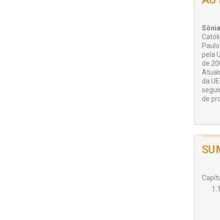
Sôni
Catól
Paulo
pela 
de 20
Atual
da UE
segui
de pr
SU
Capít
1.