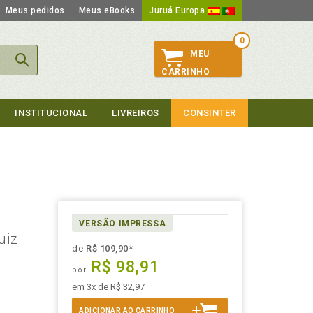
Meus pedidos
Meus eBooks
Juruá Europa
0
MEU
CARRINHO
INSTITUCIONAL
LIVREIROS
CONSINTER
VERSÃO IMPRESSA
uiz
de
R$ 109,90
*
R$ 98,91
por
em 3x de R$ 32,97
ADICIONAR AO CARRINHO