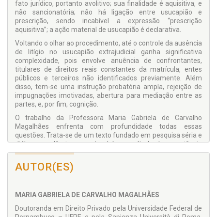
fato jurídico, portanto avolitivo; sua finalidade é aquisitiva, e
não sancionatória; não há ligação entre usucapião e
prescrição, sendo incabível a expressão “prescrição
aquisitiva”; a ação material de usucapião é declarativa.
Voltando o olhar ao procedimento, até o controle da ausência
de litígio no usucapião extrajudicial ganha significativa
complexidade, pois envolve anuência de confrontantes,
titulares de direitos reais constantes da matrícula, entes
públicos e terceiros não identificados previamente. Além
disso, tem-se uma instrução probatória ampla, rejeição de
impugnações imotivadas, abertura para mediação entre as
partes, e, por fim, cognição.
O trabalho da Professora Maria Gabriela de Carvalho
Magalhães enfrenta com profundidade todas essas
questões. Trata-se de um texto fundado em pesquisa séria e
diálogo acadêmico, mas também resultado da experiência
prática da autora, que contribui para a sua sensibilidade aos
problemas aqui enfrentados. Certamente servirá de fonte de
AUTOR(ES)
consulta para os que tiverem necessidade de estudar a
matéria para fins teóricos e profissionais.
Observo, ainda, que o livro presta importante contribuição ao
MARIA GABRIELA DE CARVALHO MAGALHÃES
estudo científico da matéria, na medida em que enfrenta, e
Doutoranda em Direito Privado pela Universidade Federal de
bem, o aparente paradoxo existente em colher a