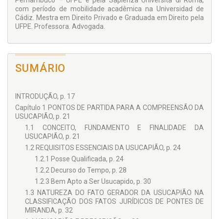
Pernambuco – UFPE e pela Sapienza Università di Roma,
manifestação de vontade do proprietário, por exemplo, para
com período de mobilidade acadêmica na Universidad de
dar seguimento a um procedimento que certifica a aquisição
Cádiz. Mestra em Direito Privado e Graduada em Direito pela
de direito real por um meio avolitivo e não negocial. Se a
UFPE. Professora. Advogada.
leitura do livro já se justifica pela exposição ampla e
competente do usucapião extrajudicial em todos os seus
aspectos, tanto mais se recomenda pela análise bem-
sucedida de tal problema técnico, aqui posto em seus
devidos termos.
SUMÁRIO
Ser professor é um ofício que carrega em si algumas
alegrias e oportunidades verdadeiramente singulares. Entre
elas, encontra-se a de ver nascer e se consolidar a vocação
INTRODUÇÃO, p. 17
de pessoas com talento diferenciado. Gabriela é uma delas, e
Capítulo 1 PONTOS DE PARTIDA PARA A COMPREENSÃO DA
o leitor que se juntar a mim no acompanhamento de sua
USUCAPIÃO, p. 21
carreira certamente não se arrependerá.
1.1 CONCEITO, FUNDAMENTO E FINALIDADE DA
Prefácio do Prof. Dr. Roberto Paulino de Albuquerque
USUCAPIÃO, p. 21
Júnior
1.2 REQUISITOS ESSENCIAIS DA USUCAPIÃO, p. 24
1.2.1 Posse Qualificada, p. 24
1.2.2 Decurso do Tempo, p. 28
1.2.3 Bem Apto a Ser Usucapido, p. 30
1.3 NATUREZA DO FATO GERADOR DA USUCAPIÃO NA
CLASSIFICAÇÃO DOS FATOS JURÍDICOS DE PONTES DE
MIRANDA, p. 32