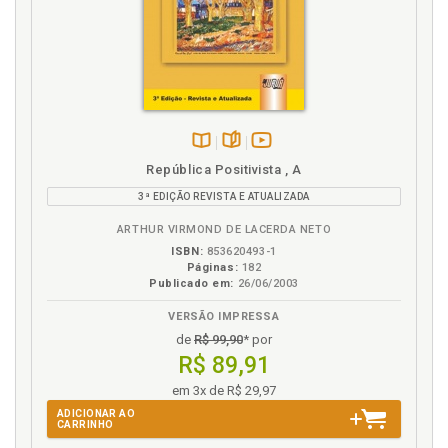
Disponível
páginas
vídeo
República Positivista , A
na
da
3ª EDIÇÃO REVISTA E ATUALIZADA
B.V.
obra
ARTHUR VIRMOND DE LACERDA NETO
ISBN:
853620493-1
Páginas:
182
Publicado em:
26/06/2003
VERSÃO IMPRESSA
de
R$ 99,90
* por
R$ 89,91
em 3x de R$ 29,97
ADICIONAR AO
CARRINHO