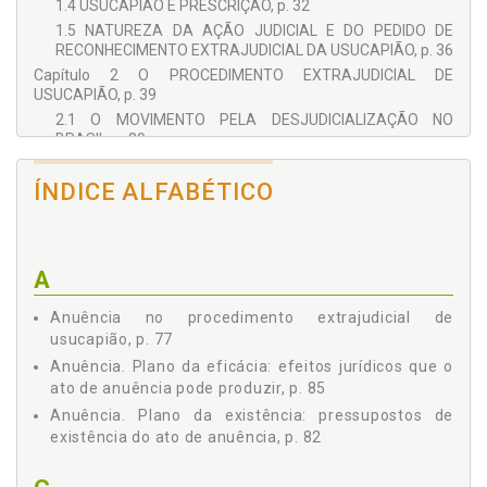
1.4 USUCAPIÃO E PRESCRIÇÃO, p. 32
1.5 NATUREZA DA AÇÃO JUDICIAL E DO PEDIDO DE
RECONHECIMENTO EXTRAJUDICIAL DA USUCAPIÃO, p. 36
Capítulo 2 O PROCEDIMENTO EXTRAJUDICIAL DE
USUCAPIÃO, p. 39
2.1 O MOVIMENTO PELA DESJUDICIALIZAÇÃO NO
BRASIL, p. 39
2.2 O CÓDIGO DE PROCESSO CIVIL DE 2015 E A
USUCAPIÃO EXTRAJUDICIAL, p. 43
ÍNDICE ALFABÉTICO
2.3 O PEDIDO DE USUCAPIÃO EXTRAJUDICIAL, p. 50
2.3.1 Requerimento, p. 50
2.3.2 Documentos Necessários, p. 53
A
2.4 A EXIGÊNCIA DE ANUÊNCIA, p. 59
2.4.1 A Anuência dos Titulares de Direitos Reais
Anuência no procedimento extrajudicial de
Registrados ou Averbados na Matrícula do Imóvel, p.
usucapião, p. 77
59
Anuência. Plano da eficácia: efeitos jurídicos que o
2.4.2 A Anuência dos Confinantes, p. 60
ato de anuência pode produzir, p. 85
2.4.3 A Anuência da Fazenda Pública Federal, Estadual
Anuência. Plano da existência: pressupostos de
e Municipal, p. 61
existência do ato de anuência, p. 82
2.4.4 A Ausência de Impugnação de Terceiros
Interessados, p. 62