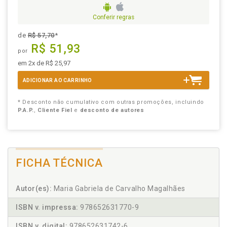
Conferir regras
de
R$ 57,70
*
R$ 51,93
por
em 2x de R$ 25,97
ADICIONAR AO CARRINHO
* Desconto não cumulativo com outras promoções, incluindo
P.A.P.
,
Cliente Fiel
e
desconto de autores
FICHA TÉCNICA
Autor(es):
Maria Gabriela de Carvalho Magalhães
ISBN v. impressa:
978652631770-9
ISBN v. digital:
978652631742-6