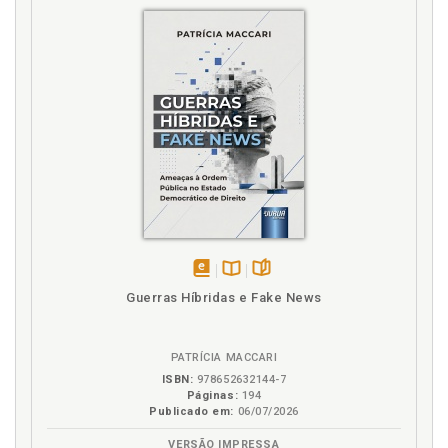
Usucapião. Requisitos essenciais. Bem apto a ser
usucapido, p. 30
Usucapião. Requisitos essenciais. Decurso do tempo,
p. 28
Usucapião. Requisitos essenciais. Posse qualificada,
p. 24
disponível
Disponível
páginas
Guerras Híbridas e Fake News
em
na
eBook
B.V.
PATRÍCIA MACCARI
ISBN:
978652632144-7
Páginas:
194
Publicado em:
06/07/2026
VERSÃO IMPRESSA