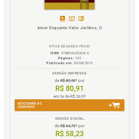
Plano da validade: requisitos de validade do ato de
anuência, p. 83
Plano da validade: requisitos de validade do ato de
anuência, p. 83
disponível
Disponível
páginas
Amor Enquanto Valor Jurídico, O
em
na
Pontes de Miranda. Natureza do fato gerador da
eBook
B.V.
usucapião na classificação dos fatos jurídicos de
Pontes de Miranda, p. 32
VITOR EDUARDO FROSI
Pontos de partida para a compreensão da
ISBN:
978853625304-6
Páginas:
142
usucapião, p. 21
Publicado em:
05/08/2015
Prescrição. Usucapião e prescrição, p. 32
VERSÃO IMPRESSA
Procedimento extrajudicial de usucapião, p. 39
de
R$ 89,90
* por
R$ 80,91
R
em 3x de R$ 26,97
Reconhecimento extrajudicial. Natureza da ação
ADICIONAR AO
judicial e do pedido de reconhecimento extrajudicial
CARRINHO
da usucapião, p. 36
VERSÃO DIGITAL
Referências, p. 91
de
R$ 64,70
* por
R$ 58,23
U