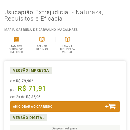
Usucapião Extrajudicial
- Natureza,
Requisitos e Eficácia
MARIA GABRIELA DE CARVALHO MAGALHÃES
TAMBÉM
FOLHEIE
LEIA NA
DISPONÍVEL
PÁGINAS
BIBLIOTECA
EM EBOOK
VIRTUAL
VERSÃO IMPRESSA
de
R$ 79,90
*
R$ 71,91
por
em 2x de R$ 35,96
ADICIONAR AO CARRINHO
VERSÃO DIGITAL
Disponível para: