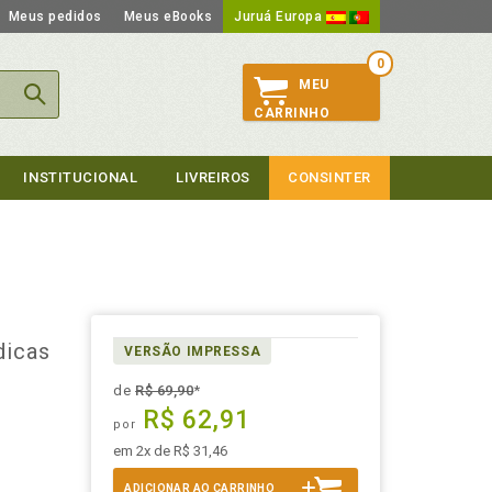
Meus pedidos
Meus eBooks
Juruá Europa
0
MEU
CARRINHO
INSTITUCIONAL
LIVREIROS
CONSINTER
o
dicas
VERSÃO IMPRESSA
de
R$ 69,90
*
R$ 62,91
por
em 2x de R$ 31,46
ADICIONAR AO CARRINHO