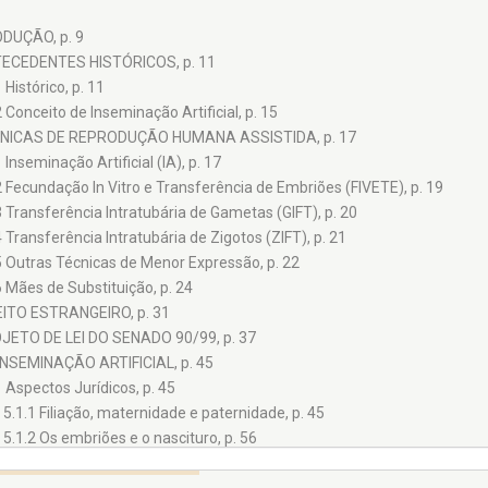
DUÇÃO, p. 9
ECEDENTES HISTÓRICOS, p. 11
 Histórico, p. 11
2 Conceito de Inseminação Artificial, p. 15
CNICAS DE REPRODUÇÃO HUMANA ASSISTIDA, p. 17
 Inseminação Artificial (IA), p. 17
2 Fecundação In Vitro e Transferência de Embriões (FIVETE), p. 19
3 Transferência Intratubária de Gametas (GIFT), p. 20
4 Transferência Intratubária de Zigotos (ZIFT), p. 21
5 Outras Técnicas de Menor Expressão, p. 22
6 Mães de Substituição, p. 24
EITO ESTRANGEIRO, p. 31
JETO DE LEI DO SENADO 90/99, p. 37
INSEMINAÇÃO ARTIFICIAL, p. 45
1 Aspectos Jurídicos, p. 45
5.1.1 Filiação, maternidade e paternidade, p. 45
5.1.2 Os embriões e o nascituro, p. 56
5.1.3 A responsabilidade civil do médico na inseminação artificial, p. 61