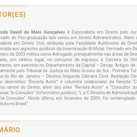
TOR(ES)
ando David de Melo Gonçalves
é Especialista em Direito pelo c
ficado de Pós-graduação lato sensu em Direito Administrativo. Além 
ialista em Direito Civil, atribuído pela Faculdade Autônoma de Dir
ionada aos aspectos jurídicos da Inseminação Artificial. Formado em D
bro de 2003 militou como Advogado, principalmente nas áreas de Direito C
ado, em sétimo lugar, no concurso de ingresso à Carreira de De
mente, em exercício no Departamento da Capital – Decap. Artigos de s
amente pelo Tribunal de Justiça do Mato Grosso do Sul - Primeira Tur
ça do Rio de Janeiro – Décima Segunda Câmara Cível: Apelação Cíve
ico cibernético “Revista Autor” e colunista colaborador da Revista “
sos ramos do Direito, além dos sites “Revista Autor” e “Consultor Ju
sas “In Consulex” (informativo jurídico), “L e C Revista de Administração
sta Consulex”. Nesta última, em fevereiro de 2009, foi contemplado
tuta no Brasil”.
MÁRIO