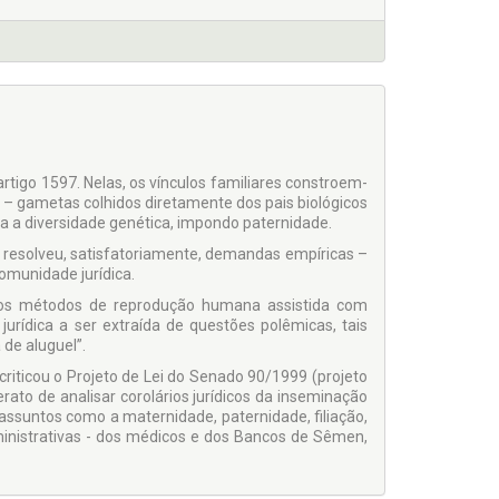
o artigo 1597. Nelas, os vínculos familiares constroem-
ga – gametas colhidos diretamente dos pais biológicos
a a diversidade genética, impondo paternidade.
ão resolveu, satisfatoriamente, demandas empíricas –
omunidade jurídica.
a dos métodos de reprodução humana assistida com
jurídica a ser extraída de questões polêmicas, tais
de aluguel”.
criticou o Projeto de Lei do Senado 90/1999 (projeto
ato de analisar corolários jurídicos da inseminação
u assuntos como a maternidade, paternidade, filiação,
dministrativas - dos médicos e dos Bancos de Sêmen,