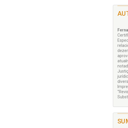
AU
Fern
Certi
Espec
relac
dezem
aprov
atual
notad
Justi
juríd
diver
Impres
“Revi
Substi
SU