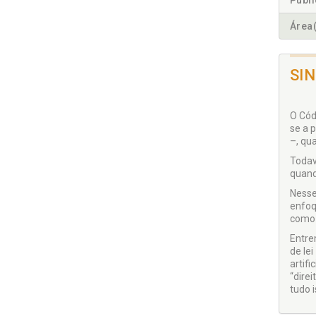
Publ
Área(
SI
O Códi
se a 
–, qu
Todav
quand
Nesse
enfoq
como 
Entre
de le
artif
“dire
tudo i