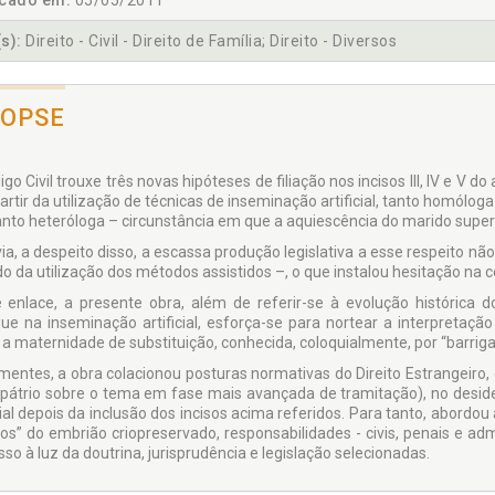
icado em:
05/05/2011
s):
Direito - Civil - Direito de Família; Direito - Diversos
NOPSE
go Civil trouxe três novas hipóteses de filiação nos incisos III, IV e V d
partir da utilização de técnicas de inseminação artificial, tanto homólo
anto heteróloga – circunstância em que a aquiescência do marido super
ia, a despeito disso, a escassa produção legislativa a esse respeito n
o da utilização dos métodos assistidos –, o que instalou hesitação na c
 enlace, a presente obra, além de referir-se à evolução históric
ue na inseminação artificial, esforça-se para nortear a interpretação 
a maternidade de substituição, conhecida, coloquialmente, por “barriga 
mentes, a obra colacionou posturas normativas do Direito Estrangeiro, 
i pátrio sobre o tema em fase mais avançada de tramitação), no desider
icial depois da inclusão dos incisos acima referidos. Para tanto, abordo
itos” do embrião criopreservado, responsabilidades - civis, penais e a
sso à luz da doutrina, jurisprudência e legislação selecionadas.