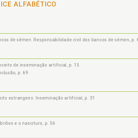
5.1.4 A responsabilidade civil dos bancos de sêmen, p. 64
DICE ALFABÉTICO
USÃO, p. 69
ÊNCIAS, p. 73
cos de sêmen. Responsabilidade civil dos bancos de sêmen, p. 
ceito de inseminação artificial, p. 15
clusão, p. 69
eito estrangeiro. Inseminação artificial, p. 31
riões e o nascituro, p. 56