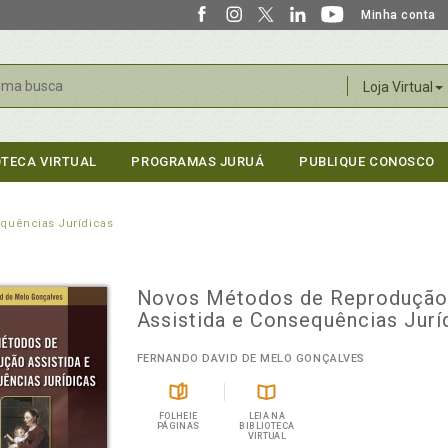
Minha conta
r
Loja Virtual
OTECA VIRTUAL
PROGRAMAS JURUÁ
PUBLIQUE CONOSCO
quências Jurídicas
Novos Métodos de Reproduçã
Assistida e Consequências Jurí
FERNANDO DAVID DE MELO GONÇALVES
FOLHEIE
LEIA NA
PÁGINAS
BIBLIOTECA
VIRTUAL