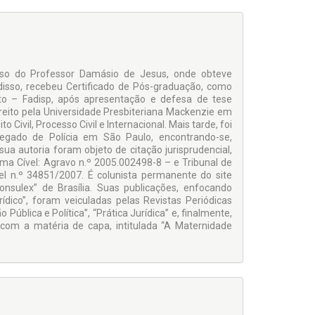
urso do Professor Damásio de Jesus, onde obteve
disso, recebeu Certificado de Pós-graduação, como
eito – Fadisp, após apresentação e defesa de tese
ireito pela Universidade Presbiteriana Mackenzie em
ivil, Processo Civil e Internacional. Mais tarde, foi
legado de Polícia em São Paulo, encontrando-se,
ua autoria foram objeto de citação jurisprudencial,
ma Cível: Agravo n.º 2005.002498-8 – e Tribunal de
l n.º 34851/2007. É colunista permanente do site
Consulex” de Brasília. Suas publicações, enfocando
rídico”, foram veiculadas pelas Revistas Periódicas
 Pública e Política”, “Prática Jurídica” e, finalmente,
 com a matéria de capa, intitulada “A Maternidade