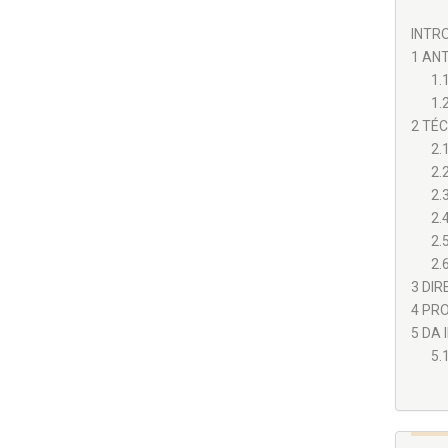
INTRO
1 ANT
1.1
1.
2 TÉ
2.1
2.
2.
2.
2.
2.
3 DIR
4 PRO
5 DA 
5.