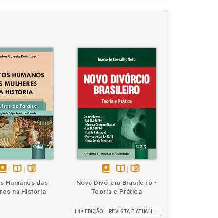
p. 19
disponível
Disponível
páginas
disponível
Disponível
páginas
os Humanos das
Novo Divórcio Brasileiro -
em
na
em
na
res na História
Teoria e Prática
eBook
B.V.
eBook
B.V.
14ª EDIÇÃO – REVISTA E ATUALIZADA