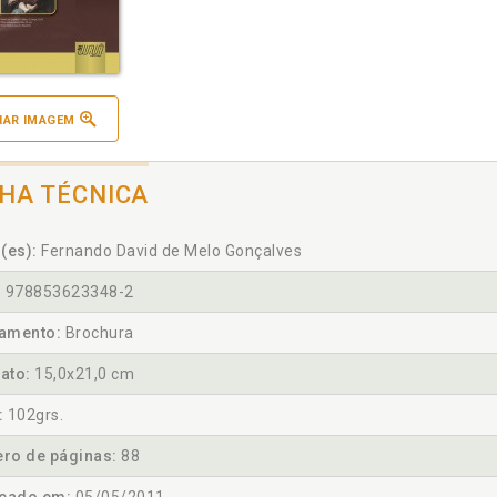
IAR IMAGEM
CHA TÉCNICA
(es):
Fernando David de Melo Gonçalves
:
978853623348-2
amento:
Brochura
ato:
15,0x21,0 cm
:
102grs.
ro de páginas:
88