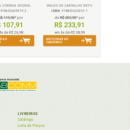
LINDINALVA CORREIA RODRIGUES
INACIO DE CARVALHO NETO
978655605979-2
ISBN:
978853625013-7
ção artificial, p. 61
R$ 119,90
* por
de
R$ 259,90
* por
 107,91
R$ 233,91
4x de R$ 26,98
em 6x de R$ 38,99
R AO
ADICIONAR AO
O
CARRINHO
 p. 61
LIVREIROS
Catálogo
Lista de Preços