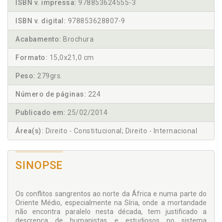
ISBN v. impressa:
978853624555-3
ISBN v. digital:
978853628807-9
Acabamento:
Brochura
Formato:
15,0x21,0 cm
Peso:
279grs.
Número de páginas:
224
Publicado em:
25/02/2014
Área(s):
Direito - Constitucional; Direito - Internacional
SINOPSE
Os conflitos sangrentos ao norte da África e numa parte do
Oriente Médio, especialmente na Síria, onde a mortandade
não encontra paralelo nesta década, tem justificado a
descrença de humanistas e estudiosos no sistema