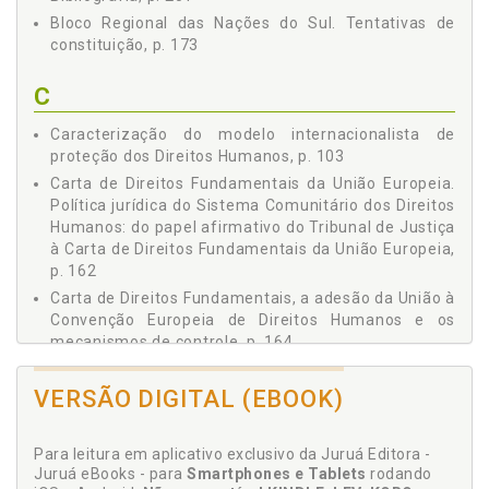
política de respeito e efetivação dos Direitos
Bloco Regional das Nações do Sul. Tentativas de
Humanos, p. 93
constituição, p. 173
1.2.3.4 Notas prospectivas e metodológicas para a
via consensual dos Direitos Humanos, p. 96
C
Capítulo 2 HORIZONTES CONTEMPORÂNEOS DE PROTEÇÃO
DOS DIREITOS HUMANOS E SUAS VICISSITUDES, p. 103
Caracterização do modelo internacionalista de
2.1 Caracterização do Modelo Internacionalista de
proteção dos Direitos Humanos, p. 103
Proteção dos Direitos Humanos, p. 103
Carta de Direitos Fundamentais da União Europeia.
2.1.1 Diferenças entre o Modelo Clássico e o Modelo da
Política jurídica do Sistema Comunitário dos Direitos
Carta das Nações Unidas de Direito Internacional, p.
Humanos: do papel afirmativo do Tribunal de Justiça
107
à Carta de Direitos Fundamentais da União Europeia,
2.1.1.1 A vinculação cogente da Comunidade
p. 162
Internacional aos Direitos Humanos, p. 112
Carta de Direitos Fundamentais, a adesão da União à
2.2 Insuficiência dos Mecanismos de Direito Internacional
Convenção Europeia de Direitos Humanos e os
dos Direitos Humanos, p. 122
mecanismos de controle, p. 164
2.3 As Transformações Políticas e Econômicas e o
Comissão interamericanade Direitos Humanos, p.
Esgotamento do Modelo da Carta das Nações de
148
Relacionamento entre Estados na Modernidade Tardia, p.
VERSÃO DIGITAL (EBOOK)
129
Comunidade internacional. Vinculação cogente da
2.3.1 A globalização e seus reflexos nas vias de
comunidade internacional aos Direitos Humanos, p.
Para leitura em aplicativo exclusivo da Juruá Editora -
tratamento dos problemas relacionados com os
112
Juruá eBooks - para
Smartphones e Tablets
rodando
Direitos Humanos, p. 131