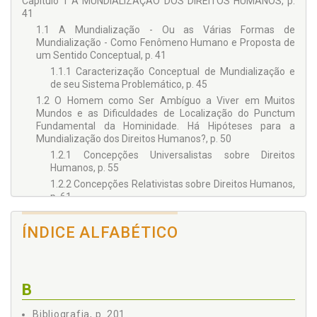
Capítulo 1 A MUNDIALIZAÇÃO DOS DIREITOS HUMANOS, p.
41
1.1 A Mundialização - Ou as Várias Formas de
Mundialização - Como Fenômeno Humano e Proposta de
um Sentido Conceptual, p. 41
1.1.1 Caracterização Conceptual de Mundialização e
de seu Sistema Problemático, p. 45
1.2 O Homem como Ser Ambíguo a Viver em Muitos
Mundos e as Dificuldades de Localização do Punctum
Fundamental da Hominidade. Há Hipóteses para a
Mundialização dos Direitos Humanos?, p. 50
1.2.1 Concepções Universalistas sobre Direitos
Humanos, p. 55
1.2.2 Concepções Relativistas sobre Direitos Humanos,
p. 61
1.2.2.1 Suma crítica, p. 66
ÍNDICE ALFABÉTICO
1.2.3 Via consensual, p. 78
1.2.3.1 Serão os contextos herméticos e
incomunicáveis entre si?, p. 81
1.2.3.2 Haverá um discurso ético partilhável entre
B
todos os homens que fundamente um núcleo
irredutível de Direitos Humanos?, p. 84
Bibliografia, p. 201
1.2.3.3 Consenso sobreposto como estratégia