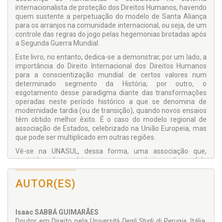
internacionalista de proteção dos Direitos Humanos, havendo
quem sustente a perpetuação do modelo de Santa Aliança
para os arranjos na comunidade internacional, ou seja, de um
controle das regras do jogo pelas hegemonias brotadas após
a Segunda Guerra Mundial.
Este livro, no entanto, dedica-se a demonstrar, por um lado, a
importância do Direito Internacional dos Direitos Humanos
para a conscientização mundial de certos valores num
determinado segmento da História; por outro, o
esgotamento desse paradigma diante das transformações
operadas neste período histórico a que se denomina de
modernidade tardia (ou de transição), quando novos ensaios
têm obtido melhor êxito. É o caso do modelo regional de
associação de Estados, celebrizado na União Europeia, mas
que pode ser multiplicado em outras regiões.
Vê-se na UNASUL, dessa forma, uma associação que,
corrigidos alguns vícios, como os que derivam do modelo
vestefaliano, poderá minimizar as diferenças regionais,
materiais, educacionais, de saúde e de qualidade de vida,
AUTOR(ES)
convergindo para novos rumos de proteção aos Direitos
Humanos.
Isaac SABBÁ GUIMARÃES
Doutor em Direito pela
Università Degli Studi di Perugia,
Itália.