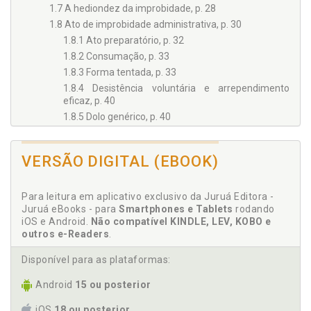
1.7 A hediondez da improbidade, p. 28
1.8 Ato de improbidade administrativa, p. 30
1.8.1 Ato preparatório, p. 32
1.8.2 Consumação, p. 33
1.8.3 Forma tentada, p. 33
1.8.4 Desistência voluntária e arrependimento
eficaz, p. 40
1.8.5 Dolo genérico, p. 40
1.8.6 Dano, p. 42
1.9 Princípio da insignificância, p. 45
VERSÃO DIGITAL (EBOOK)
2 Lei de Improbidade Administrativa, p. 50
2.1 Sujeitos passivos, p. 50
Art. 1º, p. 50
Para leitura em aplicativo exclusivo da Juruá Editora -
Juruá eBooks - para
Smartphones e Tablets
rodando
2.2 Sujeitos ativos, p. 56
iOS e Android.
Não compatível KINDLE, LEV, KOBO e
Art. 2º, p. 56
outros e-Readers
.
2.2.1 Agentes públicos, p. 58
Disponível para as plataformas:
2.2.2 Agentes políticos, p. 58
2.2.3 Servidor público, p. 59
Android
15 ou posterior
2.2.4 Função honorífica, p. 60
2.2.5 Agentes delegados, p. 60
iOS
18 ou posterior