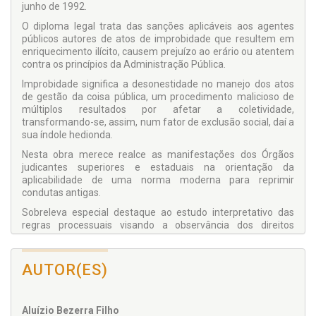
junho de 1992.
O diploma legal trata das sanções aplicáveis aos agentes
públicos autores de atos de improbidade que resultem em
enriquecimento ilícito, causem prejuízo ao erário ou atentem
contra os princípios da Administração Pública.
Improbidade significa a desonestidade no manejo dos atos
de gestão da coisa pública, um procedimento malicioso de
múltiplos resultados por afetar a coletividade,
transformando-se, assim, num fator de exclusão social, daí a
sua índole hedionda.
Nesta obra merece realce as manifestações dos Órgãos
judicantes superiores e estaduais na orientação da
aplicabilidade de uma norma moderna para reprimir
condutas antigas.
Sobreleva especial destaque ao estudo interpretativo das
regras processuais visando a observância dos direitos
fundamentais inseridos nas garantias constitucionais do
devido processo legal, o contraditório e a ampla defesa com
os recursos a ela inerentes.
AUTOR(ES)
É um trabalho jurídico completo a respeito dos atos de
improbidade administrativa, abrangendo todos os aspectos
normativos e processuais. A exegese da legislação é exposta
Aluízio Bezerra Filho