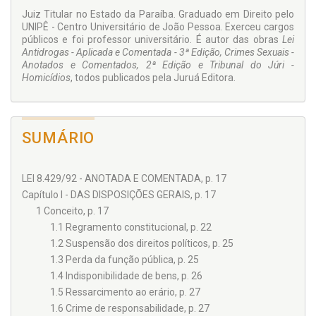
com a clareza que facilita aos Operadores Jurídicos acesso a
Juiz Titular no Estado da Paraíba. Graduado em Direito pelo
informações que lhes permitem o conhecimento de casos
UNIPÊ - Centro Universitário de João Pessoa. Exerceu cargos
concretos vivenciados no diário forense.
públicos e foi professor universitário. É autor das obras
Lei
Cuida-se, portanto, de uma indispensável fonte de consulta
Antidrogas - Aplicada e
Comentada - 3ª Edição, Crimes Sexuais -
atualizada para aqueles que, no trato de suas atividades
Anotados e
Comentados, 2ª Edição e Tribunal do Júri -
profissionais, deparam-se com carência há muito
Homicídios
, todos publicados pela Juruá Editora.
evidenciada nas publicações da espécie.
SUMÁRIO
LEI 8.429/92 - ANOTADA E COMENTADA, p. 17
Capítulo I - DAS DISPOSIÇÕES GERAIS, p. 17
1 Conceito, p. 17
1.1 Regramento constitucional, p. 22
1.2 Suspensão dos direitos políticos, p. 25
1.3 Perda da função pública, p. 25
1.4 Indisponibilidade de bens, p. 26
1.5 Ressarcimento ao erário, p. 27
1.6 Crime de responsabilidade, p. 27