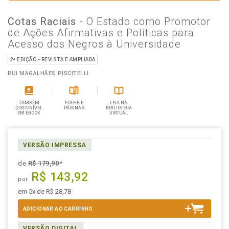
Cotas Raciais
- O Estado como Promotor
de Ações Afirmativas e Políticas para
Acesso dos Negros à Universidade
2ª EDIÇÃO - REVISTA E AMPLIADA
RUI MAGALHÃES PISCITELLI
TAMBÉM
FOLHEIE
LEIA NA
DISPONÍVEL
PÁGINAS
BIBLIOTECA
EM EBOOK
VIRTUAL
VERSÃO IMPRESSA
de
R$ 179,90
*
R$ 143,92
por
em 5x de R$ 28,78
ADICIONAR AO CARRINHO
VERSÃO DIGITAL