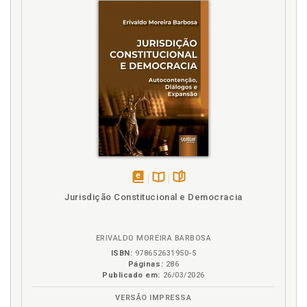
Fundamental 186 . Anexo I, p. 241
Atuação da advocacia - geral daunião no caso da
UFPR, p. 149
Autodeclaração, p. 45
Avaliação do reitor da UFPR sobre o novo perfil da
universidade pós - - vestibular com o sistema de
cotas . Anexo F, p. 235
B
Batalha jurídica para a implantação do vestibular de
cotas da UFPR . Ane - xo H, p. 239
Boletim informativo 1º vestibular UnB 2010 . Anexo
disponível
Disponível
páginas
Jurisdição Constitucional e Democracia
L, p. 277
em
na
Boletim informativo sobre o 2º vestibular sob o
eBook
B.V.
sistema de cotas da UnB . Anexo C, p. 215
ERIVALDO MOREIRA BARBOSA
ISBN:
978652631950-5
C
Páginas:
286
Publicado em:
26/03/2026
Cogência das regras e dos princípiose a aplicação da
VERSÃO IMPRESSA
proporcionalidade, p. 122