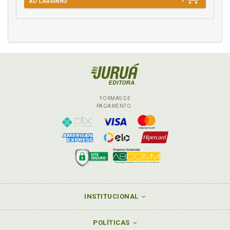
AO CARRINHO
J
Judiciário . Administração Pública, o Judiciário e o
Ministério Público frente a esse novo cenário, p. 116
Justificação das ações afirmativas no caso dos
negros, p. 78
L
FORMAS DE
PAGAMENTO
Lei 12 . 711, de 29 de agosto de 2012 . Anexo J, p.
271
M
Marca . Racismo de marca e o de origem, p. 28
Ministério Público . Administração Pública, o
Judiciário e o Ministério Pú - blico frente a esse novo
INSTITUCIONAL
cenário, p. 116
N
POLÍTICAS