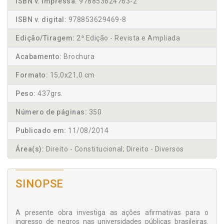
ISBN v. impressa:
978853624763-2
ISBN v. digital:
978853629469-8
Edição/Tiragem:
2ª Edição - Revista e Ampliada
Acabamento:
Brochura
Formato:
15,0x21,0 cm
Peso:
437grs.
Número de páginas:
350
Publicado em:
11/08/2014
Área(s):
Direito - Constitucional; Direito - Diversos
SINOPSE
A presente obra investiga as ações afirmativas para o
ingresso de negros nas universidades públicas brasileiras.