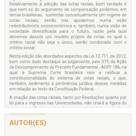
Relativamente à adoção das cotas raciais, bem verdade é
que nem só do argumento de compensação podemos, em
terras brasileiras, sustentar conceitualmente um regime de
cotas raciais, senão nos apoiarmos numa visão
redistributivista socioeconômica e, também, numa visão de
sociedade diversificada para o futuro, razão pela qual
devemos discutir um modelo próprio de cotas no qual o
critério racial não seja o único, senão combinado com o
critério social.
Nesta edição são abordados aspectos da Lei 12.711, de 2012,
bem como dado destaque ao julgamento, pelo STF, da Ação
de Descumprimento de Preceito Fundamental - ADPF 186, na
qual a Suprema Corte brasileira veio a ratificar a
constitucionalidade do sistema de cotas raciais, o que,
também, sedimenta a pertinência jurídica dessas medidas
em relação ao texto da Constituição Federal.
A criação das cotas raciais, tanto por Resoluções quanto por
lei para o ingresso nas Universidades, não criará a figura do
racismo, senão descortinará sua magnitude hoje ocultada e,
tendo como um dos cuidados a fixação de um prazo para a
vigência de tal política pública, esperam-se resultados
AUTOR(ES)
consistentes de maior acesso dos negros nas universidades
brasileiras.