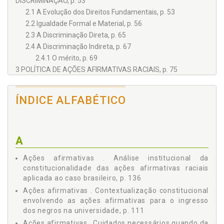
DISCRIMINAÇÃO, p. 53
2.1 A Evolução dos Direitos Fundamentais, p. 53
2.2 Igualdade Formal e Material, p. 56
2.3 A Discriminação Direta, p. 65
2.4 A Discriminação Indireta, p. 67
2.4.1 O mérito, p. 69
3 POLÍTICA DE AÇÕES AFIRMATIVAS RACIAIS, p. 75
3.1 Conceitos de Ações Afirmativas e Origem Histórica, p.
75
ÍNDICE ALFABÉTICO
3.2 Justificação das Ações Afirmativas no Caso dos
Negros, p. 78
3.3 As Cotas são a Única Solução?, p. 83
3.4 Dados Estatísticos Envolvendo os Negros na
A
População Brasileira, p. 85
3.5 Ações Afirmativas no Mundo, p. 98
Ações afirmativas . Análise institucional da
3.5.1 Na Índia, p. 100
constitucionalidade das ações afirmativas raciais
3.5.2 Na África do Sul, p. 101
aplicada ao caso brasileiro, p. 136
3.5.3 Nos Estados Unidos da América, p. 101
Ações afirmativas . Contextualização constitucional
4 UMA NECESSÁRIA RELEITURA DA CONSTITUIÇÃO
envolvendo as ações afirmativas para o ingresso
BRASILEIRA, p. 111
dos negros na universidade, p. 111
4.1 A Contextualização Constitucional Envolvendo as
Ações afirmativas . Cuidados necessários quando da