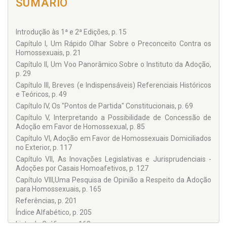
SUMÁRIO
www.luizcarlosfigueiredo.com.br
lcbf@oi.com.br
Introdução às 1ª e 2ª Edições, p. 15
Capítulo I, Um Rápido Olhar Sobre o Preconceito Contra os
Homossexuais, p. 21
Capítulo II, Um Voo Panorâmico Sobre o Instituto da Adoção,
p. 29
Capítulo III, Breves (e Indispensáveis) Referenciais Históricos
e Teóricos, p. 49
Capítulo IV, Os "Pontos de Partida" Constitucionais, p. 69
Capítulo V, Interpretando a Possibilidade de Concessão de
Adoção em Favor de Homossexual, p. 85
Capítulo VI, Adoção em Favor de Homossexuais Domiciliados
no Exterior, p. 117
Capítulo VII, As Inovações Legislativas e Jurisprudenciais -
Adoções por Casais Homoafetivos, p. 127
Capítulo VIII,Uma Pesquisa de Opinião a Respeito da Adoção
para Homossexuais, p. 165
Referências, p. 201
Índice Alfabético, p. 205
Lista de Gráficos, p. 169