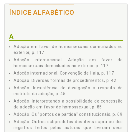
Gráfico 1, p. 169
ÍNDICE ALFABÉTICO
Gráfico 2, p. 171
Gráfico 3, p. 171
Gráfico 4, p. 173
Gráfico 5, p. 173
A
Gráfico 6, p. 175
Gráfico 7, p. 175
Adoção em favor de homossexuais domiciliados no
Gráfico 8, p. 179
exterior, p. 117
Gráfico 9, p. 181
Adoção internacional. Adoção em favor de
homossexuais domiciliados no exterior, p. 117
Gráfico 10, p. 182
Lista de Tabelas, p. 170
Adoção internacional. Convenção de Haia, p. 117
Tabela 1, p. 170
Adoção. Diversas formas de procedimentos, p. 42
Tabela 2, p. 172
Adoção. Inexistência de divulgação a respeito do
Tabela 3, p. 174
instituto da adoção, p. 45
Tabela 4, p. 176
Adoção. Interpretando a possibilidade de concessão
Tabela 5, p. 177
de adoção em favor de homossexual, p. 85
Tabela 6, p. 178
Adoção. Os "pontos de partida" constitucionais, p. 69
Tabela 7, p. 179
Adoção. Outros subprodutos dos itens supra ou dos
Tabela 8, p. 180
registros feitos pelas autoras que tiveram seus