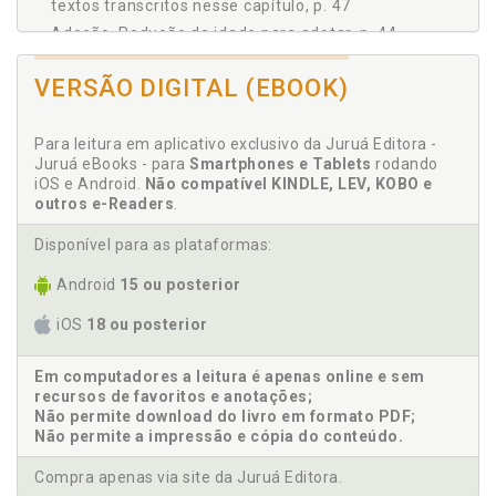
textos transcritos nesse capítulo, p. 47
Tabela 9, p. 182
Tabela 10, p. 183
Adoção. Redução da idade para adotar, p. 44
Tabela 11, p. 186
Adoção. Um voo panorâmico sobre o instituto da
Tabela 12, p. 187
VERSÃO DIGITAL (EBOOK)
adoção, p. 30
Tabela 13, p. 192
Adoção. Uma pesquisa de opinião a respeito da
adoção para homossexuais, p. 165
Para leitura em aplicativo exclusivo da Juruá Editora -
Apresentação da primeira edição, p. 7
Juruá eBooks - para
Smartphones e Tablets
rodando
iOS e Android.
Não compatível KINDLE, LEV, KOBO e
Apresentação da segunda edição, p. 11
outros e-Readers
.
As inovações legislativas e jurisprudenciais.
Adoções por casais homo-afetivos, p. 127
Disponível para as plataformas:
Android
15 ou posterior
B
iOS
18 ou posterior
Breves (e indispensáveis) referenciais históricos e
teóricos, p. 49
Em computadores a leitura é apenas online e sem
Burocracia. Mito da burocracia excessiva, p. 35
recursos de favoritos e anotações;
Busca de extensividade das adoções intuitu
Não permite download do livro em formato PDF;
personae, p. 44
Não permite a impressão e cópia do conteúdo.
C
Compra apenas via site da Juruá Editora.