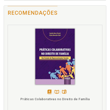
Candidato. Adoção. Falta de critérios objetivos de
preferência entre candidatos, p. 37
RECOMENDAÇÕES
Casal homoafetivo. As inovações legislativas e
jurisprudenciais. Ado-ções por casais homoafetivos,
p. 127
Constitucional. Os "pontos de partida"
constitucionais, p. 69
Convenção de Haia e adoção internacional, p. 117
D
Diversas formas de procedimentos, p. 42
Divulgação. Adoção. Inexistência de divulgação a
respeito do instituto da adoção, p. 45
E
Exigências radicais dos candidatos, p. 42
disponível
Disponível
páginas
Práticas Colaborativas no Direito de Família
em
na
F
eBook
B.V.