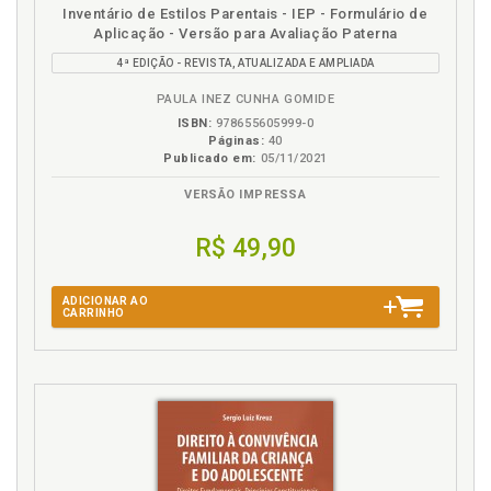
contra os homossexuais, p. 21
Inventário de Estilos Parentais - IEP - Formulário de
Preferência. Adoção. Falta de critérios objetivos de
Aplicação - Versão para Avaliação Paterna
preferência entre candidatos, p. 37
4ª EDIÇÃO - REVISTA, ATUALIZADA E AMPLIADA
Procedimento. As diversas formas de
PAULA INEZ CUNHA GOMIDE
procedimentos, p. 42
ISBN:
978655605999-0
Páginas:
40
R
Publicado em:
05/11/2021
Redução da idade para adotar, p. 44
VERSÃO IMPRESSA
Referencial. Breves (e indispensáveis) referenciais
R$ 49,90
históricos e teóricos, p. 49
Referências, p. 201
Regras gerais. Um voo panorâmico sobre o instituto
ADICIONAR AO
CARRINHO
da adoção, p. 30
Religião. A lei máxima das religiões, nos ordena
tratar os demais como gostaríamos de ser tratados,
p. 5
S
Subproduto. Outros subprodutos dos itens supra ou