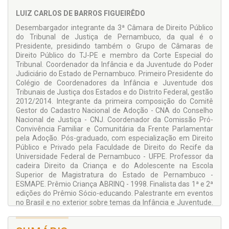
LUIZ CARLOS DE BARROS FIGUEIRÊDO
Desembargador integrante da 3ª Câmara de Direito Público
do Tribunal de Justiça de Pernambuco, da qual é o
Presidente, presidindo também o Grupo de Câmaras de
Direito Público do TJ-PE e membro da Corte Especial do
Tribunal. Coordenador da Infância e da Juventude do Poder
Judiciário do Estado de Pernambuco. Primeiro Presidente do
Colégio de Coordenadores da Infância e Juventude dos
Tribunais de Justiça dos Estados e do Distrito Federal, gestão
2012/2014. Integrante da primeira composição do Comitê
Gestor do Cadastro Nacional de Adoção - CNA do Conselho
Nacional de Justiça - CNJ. Coordenador da Comissão Pró-
Convivência Familiar e Comunitária da Frente Parlamentar
pela Adoção. Pós-graduado, com especialização em Direito
Público e Privado pela Faculdade de Direito do Recife da
Universidade Federal de Pernambuco - UFPE. Professor da
cadeira Direito da Criança e do Adolescente na Escola
Superior de Magistratura do Estado de Pernambuco -
ESMAPE. Prêmio Criança ABRINQ - 1998. Finalista das 1ª e 2ª
edições do Prêmio Sócio-educando. Palestrante em eventos
no Brasil e no exterior sobre temas da Infância e Juventude.
Autor de vários livros e artigos diversos.
Contatos: