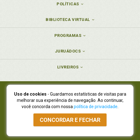
POLÍTICAS
BIBLIOTECA VIRTUAL
PROGRAMAS
JURUÁDOCS
LIVREIROS
Uso de cookies
- Guardamos estatísticas de visitas para
Juruá Editora Ltda., CNPJ 77.535.508/0001-19
melhorar sua experiência de navegação. Ao continuar,
Juruá Informática Ltda., CNPJ 01.701.561/0001-80
você concorda com nossa
política de privacidade
.
NOVO ENDEREÇO:
R. Flávio Dallegrave, 7665, São Lourenço |
Curitiba - Paraná - CEP 82210-310
CONCORDAR E FECHAR
Atendimento: (41) 4009-3900
|
Vendas Atacado: (41) 4009-3939
|
Atendimento via Whatsapp
NÃO DISPOMOS MAIS DE SHOWROOW