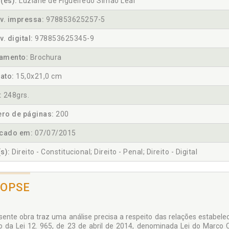
(es):
Luziane de Figueiredo Simão Leal
v. impressa:
978853625257-5
v. digital:
978853625345-9
amento:
Brochura
ato:
15,0x21,0 cm
:
248grs.
ro de páginas:
200
icado em:
07/07/2015
s):
Direito - Constitucional; Direito - Penal; Direito - Digital
NOPSE
sente obra traz uma análise precisa a respeito das relações estabelec
o da Lei 12. 965, de 23 de abril de 2014, denominada Lei do Marco Ci