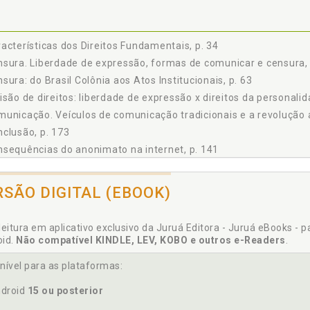
acterísticas dos Direitos Fundamentais, p. 34
sura. Liberdade de expressão, formas de comunicar e censura, 
sura: do Brasil Colônia aos Atos Institucionais, p. 63
isão de direitos: liberdade de expressão x direitos da personalid
unicação. Veículos de comunicação tradicionais e a revolução a
clusão, p. 173
sequências do anonimato na internet, p. 141
stituição. Liberdade de expressão na Constituição de 1988 e os 
minalidade na web: as redes sociais nos tribunais brasileiros, p.
RSÃO DIGITAL (EBOOK)
leitura em aplicativo exclusivo da Juruá Editora - Juruá eBooks - 
oid.
Não compatível KINDLE, LEV, KOBO e outros e-Readers
.
laração de direitos e responsabilidades, p. 115
ocracia. Anonimato na internet: autoritarismo ou restrição nec
nível para as plataformas:
ensões de Direitos, p. 30
droid
15 ou posterior
eito à Liberdade de Expressão, p. 36