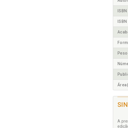
Autor
ISBN 
ISBN 
Acab
Form
Peso
Núme
Publ
Área(
SI
A pre
ediçã