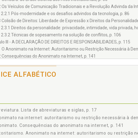
2 Os Veículos de Comunicação Tradicionais e a Revolução Advinda da Int
2.2.1 Pós-modernidade e os desafios advindos da tecnologia, p. 86
3 Colisão de Direitos: Liberdade de Expressão x Direitos da Personalidade
2.3.1 Direitos da personalidade: privacidade, intimidade, vida privada,
2.3.2 Técnicas de sopesamento na solução de conflitos, p. 106
ulo III - A DECLARAÇÃO DE DIREITOS E RESPONSABILIDADES, p. 115
1 O Anonimato na Internet: Autoritarismo ou Restrição Necessária à Dem
2 Consequências do Anonimato na Internet, p. 141
3 Criminalidade na Web: As Redes Sociais nos Tribunais Brasileiros, p. 1
4 O Marco Civil da Internet - Lei 12.965/14, p. 161
DICE ALFABÉTICO
USÃO, p. 173
ÊNCIAS, p. 177
eviatura. Lista de abreviaturas e siglas, p. 17
nimato na internet: autoritarismo ou restrição necessária à de
nimato. Consequências do anonimato na internet, p. 141
oritarismo. Anonimato na internet: autoritarismo ou restrição 