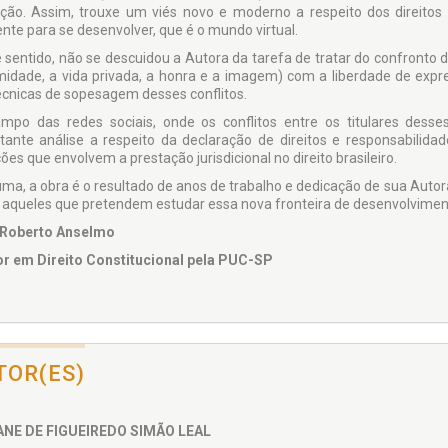
ação. Assim, trouxe um viés novo e moderno a respeito dos direit
nte para se desenvolver, que é o mundo virtual.
 sentido, não se descuidou a Autora da tarefa de tratar do confronto do
imidade, a vida privada, a honra e a imagem) com a liberdade de exp
écnicas de sopesagem desses conflitos.
mpo das redes sociais, onde os conflitos entre os titulares desses
tante análise a respeito da declaração de direitos e responsabilida
ões que envolvem a prestação jurisdicional no direito brasileiro.
ma, a obra é o resultado de anos de trabalho e dedicação de sua Autora
 aqueles que pretendem estudar essa nova fronteira de desenvolviment
 Roberto Anselmo
r em Direito Constitucional pela PUC-SP
TOR(ES)
ANE DE FIGUEIREDO SIMÃO LEAL