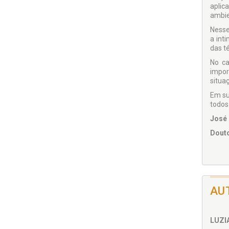
aplic
ambie
Nesse
a int
das t
No ca
impor
situaç
Em su
todos
José
Douto
AU
LUZI