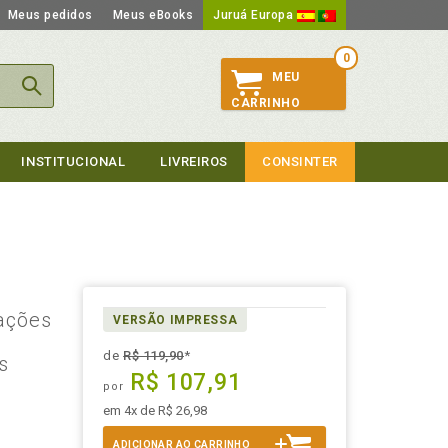
Meus pedidos
Meus eBooks
Juruá Europa
0
MEU
CARRINHO
INSTITUCIONAL
LIVREIROS
CONSINTER
lações
VERSÃO IMPRESSA
de
R$ 119,90
*
s
R$ 107,91
por
em 4x de R$ 26,98
ADICIONAR AO CARRINHO