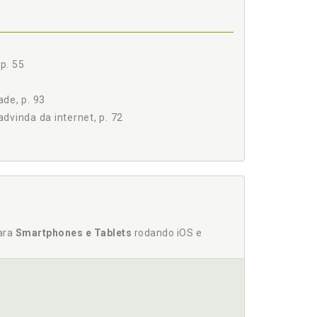
p. 55
ade, p. 93
dvinda da internet, p. 72
Tratados Internacionais, p. 45
 151
para
Smartphones e Tablets
rodando iOS e
essária à democracia?, p. 129