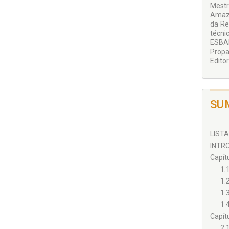
Mestr
Amazo
da Re
técni
ESBAM
Propa
Editor
SU
LISTA
INTRO
Capít
1.
1.
1.
1.
Capít
2.