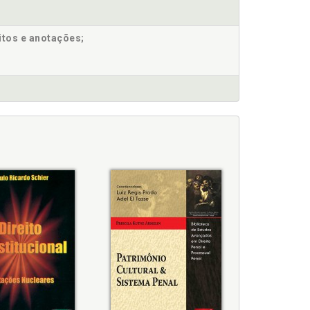
o x direitos da personalidade, p. 93
honra e imagem das pessoas, p. 99
itos e anotações;
23
ivada, honra e imagem das pessoas, p. 99
rivada, honra e imagem das pessoas, p. 99
ária à democracia?, p. 129