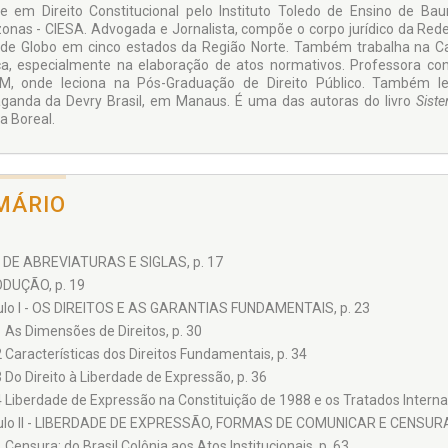
e em Direito Constitucional pelo Instituto Toledo de Ensino de Ba
nas - CIESA. Advogada e Jornalista, compõe o corpo jurídico da Rede
de Globo em cinco estados da Região Norte. Também trabalha na Ca
ca, especialmente na elaboração de atos normativos. Professora co
, onde leciona na Pós-Graduação de Direito Público. Também le
ganda da Devry Brasil, em Manaus. É uma das autoras do livro
Siste
a Boreal.
MÁRIO
 DE ABREVIATURAS E SIGLAS, p. 17
DUÇÃO, p. 19
ulo I - OS DIREITOS E AS GARANTIAS FUNDAMENTAIS, p. 23
1 As Dimensões de Direitos, p. 30
2 Características dos Direitos Fundamentais, p. 34
3 Do Direito à Liberdade de Expressão, p. 36
4 Liberdade de Expressão na Constituição de 1988 e os Tratados Internac
ulo II - LIBERDADE DE EXPRESSÃO, FORMAS DE COMUNICAR E CENSURA,
1 Censura: do Brasil Colônia aos Atos Institucionais, p. 63