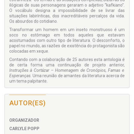
ilógicas de suas personagens geraram o adjetivo “kafkiano”.
O vocábulo designa a impossibilidade de se livrar das
situações labirínticas, dos inacreditáveis percalços da vida.
Os absurdos do cotidiano.
Transformar um homem em um inseto monstruoso é um
soco no estômago em todos aqueles que estavam
acostumados com outro tipo de literatura. O desconforto, o
papel no mundo, as razões de existência do protagonista são
colocadas em xeque.
Contando com a colaboração de 25 autores esta antologia é
de certa forma uma continuação de projeto anterior,
Instruções à Cortázar – Homenagem de Cronópios, Famas e
Esperanças
. Uma reunião de amantes da literatura acerca de
um tema palpitante.
As modificações por que passam a existência humana, as
situações limites do cotidiano e as necessidades da
readequação, tudo isto é foco central desta coletânea.
AUTOR(ES)
Ninguém procurou imitar ou reviver KAFKA, nem este foi ou é
o objetivo desta antologia. A loucura está mais perto dos
literatos, mas não o suficiente para trilhar tal caminho. Uma
ORGANIZADOR
metamorfose: esta é a inspiração; qualquer mudança, ainda
que não necessária e restritamente integrada ao universo
CARLYLE POPP
kafkiano.