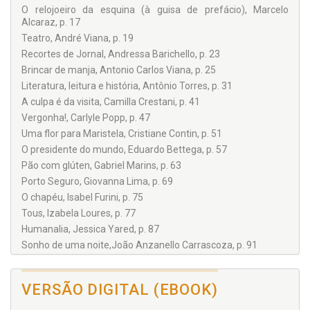
Camilla Crestani
O relojoeiro da esquina (à guisa de prefácio), Marcelo
Alcaraz, p. 17
Carlyle Popp
Teatro, André Viana, p. 19
Cristiane Contin
Recortes de Jornal, Andressa Barichello, p. 23
Eduardo Bettega
Brincar de manja, Antonio Carlos Viana, p. 25
Gabriel Marins
Literatura, leitura e história, Antônio Torres, p. 31
A culpa é da visita, Camilla Crestani, p. 41
Giovanna Lima
Vergonha!, Carlyle Popp, p. 47
Isabel Furini
Uma flor para Maristela, Cristiane Contin, p. 51
Izabela Loures
O presidente do mundo, Eduardo Bettega, p. 57
Jessica Yared
Pão com glúten, Gabriel Marins, p. 63
João Anzanello Carrascoza
Porto Seguro, Giovanna Lima, p. 69
O chapéu, Isabel Furini, p. 75
José Castello
Tous, Izabela Loures, p. 77
José Tucón
Humanalia, Jessica Yared, p. 87
Lindsay Gracia Colle
Sonho de uma noite,João Anzanello Carrascoza, p. 91
Luís Henrique Pellanda
Diagnose da loucura, José Castello, p. 93
O desaparecimento de Mr. Gregor Samsa, José Tucón, p. 97
Majeda Popp
VERSÃO DIGITAL (EBOOK)
O homem de Akfak, Lindsay Gracia Colle, p. 105
Marcelo Alcaraz
Bicho sujo, Luís Henrique Pellanda, p. 111