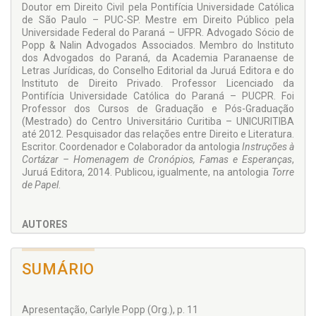
Doutor em Direito Civil pela Pontifícia Universidade Católica
Quem faz literatura acredita que possa mudar o mundo,
de São Paulo – PUC-SP. Mestre em Direito Público pela
através do cambiamento das pessoas. Até porque, como
Universidade Federal do Paraná – UFPR. Advogado Sócio de
disse KAFKA, “
a partir de certo ponto não há mais retorno. É
Popp & Nalin Advogados Associados. Membro do Instituto
este o ponto que tem de ser alcançado
”. Uma visão pessimista
dos Advogados do Paraná, da Academia Paranaense de
não nos impede de caminhar para frente. Um trilhar, passo a
Letras Jurídicas, do Conselho Editorial da Juruá Editora e do
passo. Acreditamos em um mundo melhor, pois a leitura
Instituto de Direito Privado. Professor Licenciado da
transforma as pessoas. Por fim, contradizendo KAFKA, há
Pontifícia Universidade Católica do Paraná – PUCPR. Foi
sempre esperanças, mesmo para nós.
Professor dos Cursos de Graduação e Pós-Graduação
(Mestrado) do Centro Universitário Curitiba – UNICURITIBA
Bom proveito.
até 2012. Pesquisador das relações entre Direito e Literatura.
Escritor. Coordenador e Colaborador da antologia
Instruções à
Cortázar – Homenagem de Cronópios, Famas e Esperanças
,
Juruá Editora, 2014. Publicou, igualmente, na antologia
Torre
de Papel
.
AUTORES
André Viana
Andressa Barichello
SUMÁRIO
Antonio Carlos Viana
Antônio Torres
Apresentação, Carlyle Popp (Org.), p. 11