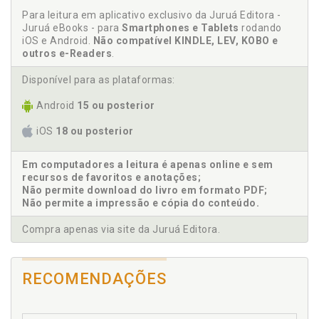
Marina Carraro
Intimidade, Majeda Popp, p. 117
Para leitura em aplicativo exclusivo da Juruá Editora -
Mayra Corrêa e Castro
Juruá eBooks - para
Smartphones e Tablets
rodando
Regresso à vida, Marina Carraro, p. 121
iOS e Android.
Não compatível KINDLE, LEV, KOBO e
Nando São Luiz
O Retorno, Mayra Corrêa e Castro, p. 125
outros e-Readers
.
Naquela noite, na Taverna, Nando São Luiz, p. 131
Otto Leopoldo Winck
Disponível para as plataformas:
Dia de Kafka, Otto Leopoldo Winck, p. 135
Priscilla Durigan
Crisálidas, Priscilla Durigan, p. 139
Android
15 ou posterior
René Ariel Dotti
Posfácio, René Ariel Dotti, p. 143
iOS
18 ou posterior
Em computadores a leitura é apenas online e sem
recursos de favoritos e anotações;
Não permite download do livro em formato PDF;
Não permite a impressão e cópia do conteúdo.
Compra apenas via site da Juruá Editora.
RECOMENDAÇÕES