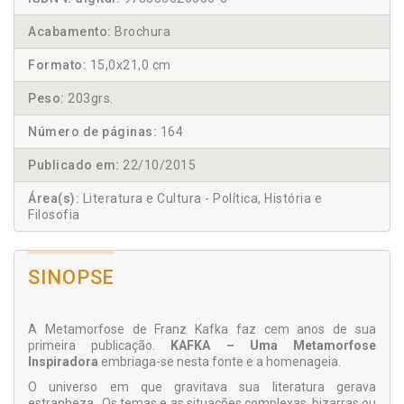
Acabamento:
Brochura
Formato:
15,0x21,0 cm
Peso:
203grs.
Número de páginas:
164
Publicado em:
22/10/2015
Área(s):
Literatura e Cultura - Política, História e
Filosofia
SINOPSE
A Metamorfose de Franz Kafka faz cem anos de sua
primeira publicação.
KAFKA – Uma Metamorfose
Inspiradora
embriaga-se nesta fonte e a homenageia.
O universo em que gravitava sua literatura gerava
estranheza. Os temas e as situações complexas, bizarras ou