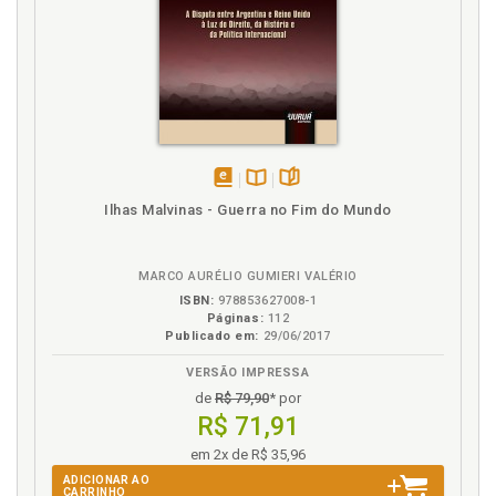
disponível
Disponível
páginas
Ilhas Malvinas - Guerra no Fim do Mundo
em
na
eBook
B.V.
MARCO AURÉLIO GUMIERI VALÉRIO
ISBN:
978853627008-1
Páginas:
112
Publicado em:
29/06/2017
VERSÃO IMPRESSA
de
R$ 79,90
* por
R$ 71,91
em 2x de R$ 35,96
ADICIONAR AO
CARRINHO