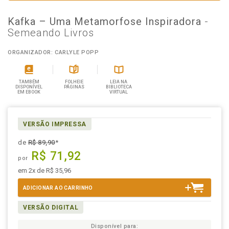
Kafka – Uma Metamorfose Inspiradora
-
Semeando Livros
ORGANIZADOR: CARLYLE POPP
TAMBÉM
FOLHEIE
LEIA NA
DISPONÍVEL
PÁGINAS
BIBLIOTECA
EM EBOOK
VIRTUAL
VERSÃO IMPRESSA
de
R$ 89,90
*
R$ 71,92
por
em 2x de R$ 35,96
ADICIONAR AO CARRINHO
VERSÃO DIGITAL
Disponível para: