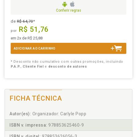
Conferir regras
de
R$ 64,70
*
R$ 51,76
por
em 2x de R$ 25,88
ADICIONAR AO CARRINHO
* Desconto não cumulativo com outras promoções, incluindo
P.A.P.
,
Cliente Fiel
e
desconto de autores
FICHA TÉCNICA
Autor(es):
Organizador: Carlyle Popp
ISBN v. impressa:
978853625460-9
ISBN v. digital:
978853626056-3