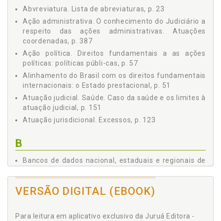
Abvreviatura. Lista de abreviaturas, p. 23
2.4 As Funções Políticas Estatais na Dotação dos Serviços
e Produtos Públicos ou Quem Tem a Responsabilidade
Ação administrativa. O conhecimento do Judiciário a
em Definir A Priori Políticas Públicas?, p. 85
respeito das ações administrativas. Atuações
2.4.1 Competência legislativa, p. 85
coordenadas, p. 387
2.4.2 Planos, programas e o Executivo, p. 89
Ação política. Direitos fundamentais a as ações
2.5 As Falhas dos Poderes Tradicionais no Exercício de
políticas: políticas públi-cas, p. 57
Alocar Recursos e Políticas Públicas. O Papel Corretivo do
Alinhamento do Brasil com os direitos fundamentais
Processo Civil, p. 95
internacionais: o Estado prestacional, p. 51
2.5.1 Majoritarismo, p. 96
Atuação judicial. Saúde. Caso da saúde e os limites à
2.5.2 Public Choice, p. 108
atuação judicial, p. 151
2.5.3 Intervenção e controle, p. 118
Atuação jurisdicional. Excessos, p. 123
3 OS EXCESSOS DA ATUAÇÃO JURISDICIONAL, p. 123
3.1 Panorama Atual do Problema, p. 123
B
3.2 Problemas e Dificuldades da Intervenção Judicial em
Políticas Públicas, p. 126
Bancos de dados nacional, estaduais e regionais de
3.2.1 O orçamento e os custos dos direitos: o cobertor
processos, inquéritos civis e ajustamentos de
curto, p. 126
conduta, p. 383
3.2.2 A ausência de condições técnicas na alocação de
VERSÃO DIGITAL (EBOOK)
recursos, p. 135
C
3.2.3 Individualismo e justiça de misericórdia, p. 137
Para leitura em aplicativo exclusivo da Juruá Editora -
3.2.4 Execução do julgado e dogmas do processo, p.
Caso da Síndrome de Kanner, p. 362