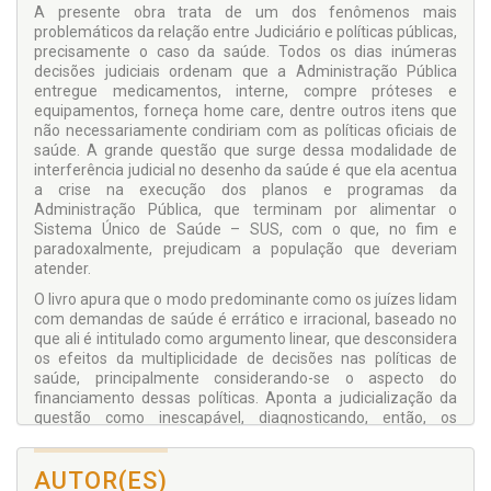
A presente obra trata de um dos fenômenos mais
problemáticos da relação entre Judiciário e políticas públicas,
precisamente o caso da saúde. Todos os dias inúmeras
decisões judiciais ordenam que a Administração Pública
entregue medicamentos, interne, compre próteses e
equipamentos, forneça home care, dentre outros itens que
não necessariamente condiriam com as políticas oficiais de
saúde. A grande questão que surge dessa modalidade de
interferência judicial no desenho da saúde é que ela acentua
a crise na execução dos planos e programas da
Administração Pública, que terminam por alimentar o
Sistema Único de Saúde – SUS, com o que, no fim e
paradoxalmente, prejudicam a população que deveriam
atender.
O livro apura que o modo predominante como os juízes lidam
com demandas de saúde é errático e irracional, baseado no
que ali é intitulado como argumento linear, que desconsidera
os efeitos da multiplicidade de decisões nas políticas de
saúde, principalmente considerando-se o aspecto do
financiamento dessas políticas. Aponta a judicialização da
questão como inescapável, diagnosticando, então, os
grandes problemas e encaminhando soluções que envolvem
desde o desenho do Judiciário e adoção de paradigmas a
AUTOR(ES)
serem necessariamente observados pelo magistrado na