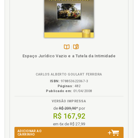
Majoritarismo, p. 96
Medicamento. Contemplação de terapias e
medicamentos incluídos nas listas, p. 258
Medicamento. Registro prévio da terapia,
equipamento de saúde ou me-dicamento, p. 253
Mínimo existencial, p. 229
Disponível
páginas
Espaço Jurídico Vazio e a Tutela da Intimidade
O
na
B.V.
Orçamento da saúde. Qual a base jurídica do
CARLOS ALBERTO GOULART FERREIRA
orçamento da saúde?, p. 79
ISBN:
978853622067-3
Orçamento e os custos dos direitos: o cobertor
Páginas:
482
curto, p. 126
Publicado em:
01/04/2008
Orçamento público, p. 63
VERSÃO IMPRESSA
Orçamento público. Situando o orçamento:
de
R$ 209,90
* por
brevíssimo escorço histórico, p. 67
R$ 167,92
Orçamento. Constituição e as leis orçamentárias
em 6x de R$ 27,99
brasileiras: o orçamento-programa, p. 70
ADICIONAR AO
CARRINHO