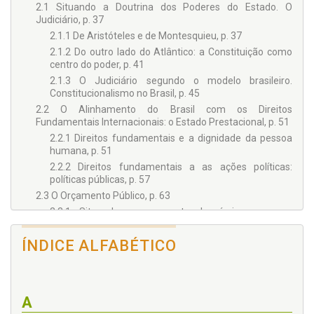
que, prontamente, aceitaram formar o Conselho Editorial
2.1 Situando a Doutrina dos Poderes do Estado. O
desta Biblioteca, cada qual, é verdade, com sua característica
Judiciário, p. 37
teórica, porém, todos ligados sob uma só família: “a pesquisa
2.1.1 De Aristóteles e de Montesquieu, p. 37
jurídica”!
2.1.2 Do outro lado do Atlântico: a Constituição como
centro do poder, p. 41
2.1.3 O Judiciário segundo o modelo brasileiro.
Constitucionalismo no Brasil, p. 45
2.2 O Alinhamento do Brasil com os Direitos
Fundamentais Internacionais: o Estado Prestacional, p. 51
2.2.1 Direitos fundamentais e a dignidade da pessoa
humana, p. 51
2.2.2 Direitos fundamentais a as ações políticas:
políticas públicas, p. 57
2.3 O Orçamento Público, p. 63
2.3.1 Situando o orçamento: brevíssimo escorço
histórico, p. 67
2.3.2 A Constituição e as leis orçamentárias brasileiras:
ÍNDICE ALFABÉTICO
o orçamento-programa, p. 70
2.3.3 Qual a base jurídica do orçamento da saúde?, p.
79
2.3.4 Ponderações introdutórias sobre a ingerência
A
judicial nas contas públicas, p. 80