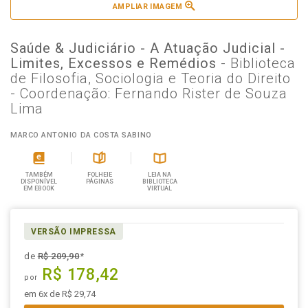
AMPLIAR IMAGEM
Saúde & Judiciário - A Atuação Judicial -
Limites, Excessos e Remédios
- Biblioteca
de Filosofia, Sociologia e Teoria do Direito
- Coordenação: Fernando Rister de Souza
Lima
MARCO ANTONIO DA COSTA SABINO
TAMBÉM
FOLHEIE
LEIA NA
DISPONÍVEL
PÁGINAS
BIBLIOTECA
EM EBOOK
VIRTUAL
VERSÃO IMPRESSA
de
R$ 209,90
*
R$ 178,42
por
em 6x de R$ 29,74