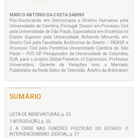
tutela judicial da saúde até a criação de mecanismos que
podem tornar mais racional essa tarefa.
MARCO ANTONIO DA COSTA SABINO
Pós-Doutorando em Democracia e Direitos Humanos pela
Universidade de Coimbra, Portugal. Doutor em Processo Civil
pela Universidade de São Paulo. Especialista em Docência no
Biblioteca de Filosofia, Sociologia e Teoria do Direito
Ensino Superior pela Universidade Anhembi Morumbi, em
Direito Civil pela Faculdade Autônoma de Direito – FADISP e
O Brasil, como país periférico no sistema social global,
Processo Civil pela Pontifícia Universidade Católica de São
atravessa conturbado sob o âmago editorial, em que o
Paulo – PUC-SP. Pesquisador da Universidade de Columbia,
tecnicismo-dogmático de baixa consistência teórica e o
EUA, para o projeto
Global Freedom of Expression
. Professor
pragmatismo-imediatista desenfreado assentam-se como
Universitário. Gerente de Relações com o Mercado
principais atores do neocapitalismo, a materializar-se no
Publicitário da Rede Globo de Televisão. Árbitro da Arbitranet.
contexto do mercado editorial, numa avalanche de
publicações cujo intento é simplificar o insimplificável, com
obras de repetição em massa, sem outro propósito qualquer
do que atender a uma demanda de informação resumida.
Sem menoscabo a esse público, a Juruá Editora e o
SUMÁRIO
Coordenador desta Coleção – o Prof. Fernando Rister de
Sousa Lima – saem na contramão dos catálogos a fim de
cunhar espaço nesse mercado para trabalhos de
LISTA DE ABREVIATURAS, p. 23
verticalidade cognitiva, num diálogo com as disciplinas
1 INTRODUÇÃO, p. 25
propedêuticas do Direito. Para tal mister, além de coragem,
ousadia e forte sentimento de compromisso social,
2 A CRISE NAS FUNÇÕES POLÍTICAS DO ESTADO: O
reclamou-se de guarida de um grupo seleto de intelectuais,
INTERVENCIONISMO JUDICIAL, p. 37