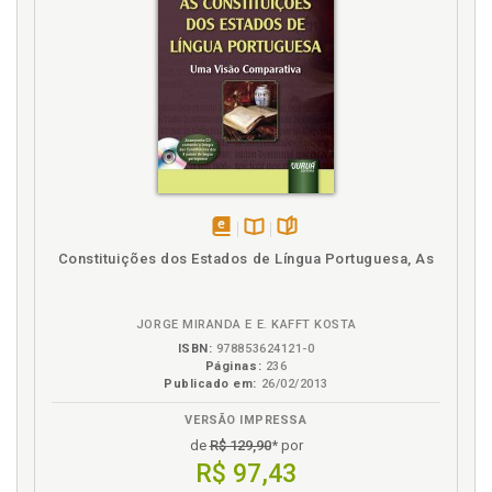
disponível
Disponível
páginas
Constituições dos Estados de Língua Portuguesa, As
em
na
eBook
B.V.
JORGE MIRANDA E E. KAFFT KOSTA
ISBN:
978853624121-0
Páginas:
236
Publicado em:
26/02/2013
VERSÃO IMPRESSA
de
R$ 129,90
* por
R$ 97,43