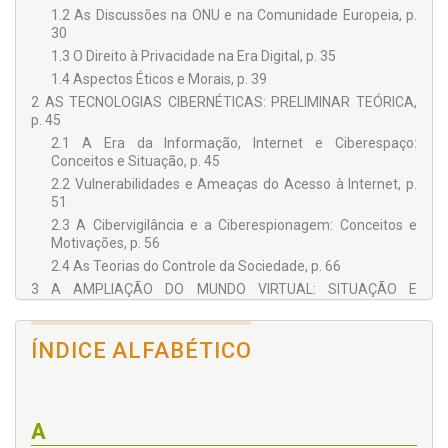
1.2 As Discussões na ONU e na Comunidade Europeia, p.
30
1.3 O Direito à Privacidade na Era Digital, p. 35
1.4 Aspectos Éticos e Morais, p. 39
2 AS TECNOLOGIAS CIBERNÉTICAS: PRELIMINAR TEÓRICA,
p. 45
2.1 A Era da Informação, Internet e Ciberespaço:
Conceitos e Situação, p. 45
2.2 Vulnerabilidades e Ameaças do Acesso à Internet, p.
51
2.3 A Cibervigilância e a Ciberespionagem: Conceitos e
Motivações, p. 56
2.4 As Teorias do Controle da Sociedade, p. 66
3 A AMPLIAÇÃO DO MUNDO VIRTUAL: SITUAÇÃO E
CONSEQUÊNCIAS, p. 73
3.1 Os Cenários do Mundo Virtual e suas Relações com o
ÍNDICE ALFABÉTICO
Poder e Direito, p. 73
3.2 Tecnologias, Poder e Direito, p. 77
3.3 Regulamentação do Uso da Internet: Aplicações e
Implicações, p. 79
A
3.4 O Acesso à Internet como Direito Humano: os