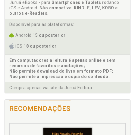
Quadro 2 - Consequências das ações de ciberespionagem
Juruá eBooks - para
Smartphones e Tablets
rodando
nas expressões do poder nacional, p. 63
Cibervigilância e a ciberespionagem. No cenário
iOS e Android.
Não compatível KINDLE, LEV, KOBO e
outros e-Readers
mundial, p. 115
.
Cibervigilância e a ciberespionagem. No contexto
Disponível para as plataformas:
brasileiro, p. 116
Cibervigilância e a ciberespionagem. Normas
Android
15 ou posterior
infraconstitucionais, p. 108
iOS
18 ou posterior
Cibervigilância e a ciberespionagem. Perspectivas, p.
115
Em computadores a leitura é apenas online e sem
Cibervigilância e a ciberespionagem. Proteção ao
recursos de favoritos e anotações;
cidadão, p. 114
Não permite download do livro em formato PDF;
Cibervigilância e a ciberespionagem: conceitos e
Não permite a impressão e cópia do conteúdo.
motivações, p. 56
Compra apenas via site da Juruá Editora.
Cibervigilância e ciberespionagem. Aspectos
contextuais, p. 95
Cibervigilância. Brasil: desafios frente à
RECOMENDAÇÕES
cibervigilância e à ciberespiona-gem, p. 95
Cibervigilância. Estrutura da ONU frente à
cibervigilância e ciberespiona-gem, p. 91
Ciclo de vida das vulnerabilidades. Figura 1, p. 53