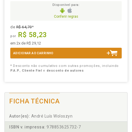
Disponível para:
Conferir regras
de
R$ 64,70
*
R$ 58,23
por
em 2x de R$ 29,12
ADICIONAR AO CARRINHO
* Desconto não cumulativo com outras promoções, incluindo
P.A.P.
,
Cliente Fiel
e
desconto de autores
FICHA TÉCNICA
Autor(es):
André Luís Woloszyn
ISBN v. impressa:
978853625732-7