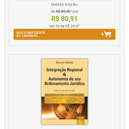
VERSÃO DIGITAL
O
de
R$ 89,90
* por
R$ 80,91
ONU. Estrutura da ONU frente à cibervigilância e
ciberespionagem, p. 91
em 3x de R$ 26,97
ADICIONAR EBOOK
P
AO CARRINHO
Poder. Tecnologias, poder e direito, p. 77
Potenciais riscos dos cidadãos frente à
cibervigilância. Quadro 1, p. 59
Q
Quadro 1. Potenciais riscos dos cidadãos frente à
cibervigilância, p. 59
Quadro 2. Consequências das ações de
ciberespionagem nas expressões do poder nacional,
p. 63
R