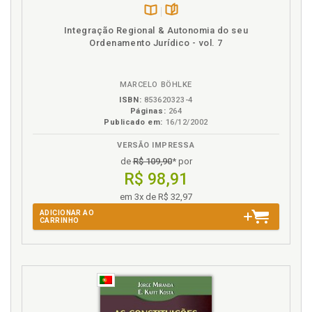
Referências, p. 129
Disponível
páginas
Regulamentação do uso da internet: aplicações e
Integração Regional & Autonomia do seu
na
implicações, p. 79
Ordenamento Jurídico - vol. 7
B.V.
T
MARCELO BÖHLKE
Tecnologias cibernéticas: preliminar teórica, p. 45
ISBN:
853620323-4
Páginas:
264
Tecnologias, poder e direito, p. 77
Publicado em:
16/12/2002
Teorias do controle da sociedade, p. 66
VERSÃO IMPRESSA
V
de
R$ 109,90
* por
R$ 98,91
Vulnerabilidades e ameaças do acesso à internet, p.
em 3x de R$ 32,97
51
ADICIONAR AO
CARRINHO