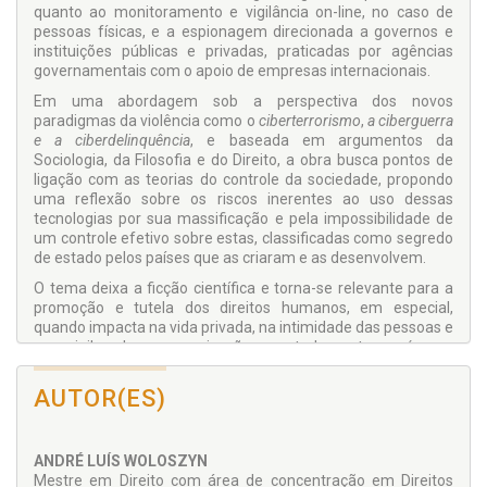
quanto ao monitoramento e vigilância on-line, no caso de
pessoas físicas, e a espionagem direcionada a governos e
instituições públicas e privadas, praticadas por agências
governamentais com o apoio de empresas internacionais.
Em uma abordagem sob a perspectiva dos novos
paradigmas da violência como o
ciberterrorismo
,
a ciberguerra
e a ciberdelinquência
, e baseada em argumentos da
Sociologia, da Filosofia e do Direito, a obra busca pontos de
ligação com as teorias do controle da sociedade, propondo
uma reflexão sobre os riscos inerentes ao uso dessas
tecnologias por sua massificação e pela impossibilidade de
um controle efetivo sobre estas, classificadas como segredo
de estado pelos países que as criaram e as desenvolvem.
O tema deixa a ficção científica e torna-se relevante para a
promoção e tutela dos direitos humanos, em especial,
quando impacta na vida privada, na intimidade das pessoas e
no sigilo das comunicações, notadamente após as
revelações de Edward Snodew sobre a existência de uma
rede global de espionagem e vigilância. O problema se
AUTOR(ES)
intensifica quando são lançadas novas tecnologias como os
ambientes inteligentes e a internet das coisas, ferramentas
que, embora sejam avanços consideráveis na evolução
ANDRÉ LUÍS WOLOSZYN
humana, podem ser manipuladas para outros fins ligados a
Mestre em Direito com área de concentração em Direitos
controle e poder.