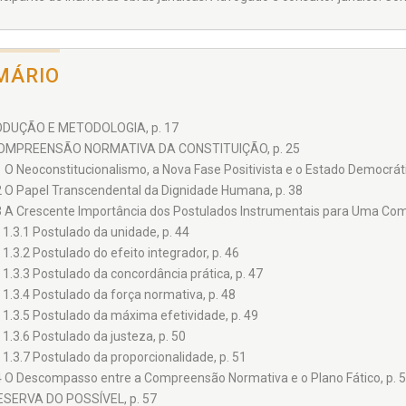
MÁRIO
ODUÇÃO E METODOLOGIA, p. 17
COMPREENSÃO NORMATIVA DA CONSTITUIÇÃO, p. 25
1 O Neoconstitucionalismo, a Nova Fase Positivista e o Estado Democrátic
2 O Papel Transcendental da Dignidade Humana, p. 38
3 A Crescente Importância dos Postulados Instrumentais para Uma Comp
1.3.1 Postulado da unidade, p. 44
1.3.2 Postulado do efeito integrador, p. 46
1.3.3 Postulado da concordância prática, p. 47
1.3.4 Postulado da força normativa, p. 48
1.3.5 Postulado da máxima efetividade, p. 49
1.3.6 Postulado da justeza, p. 50
1.3.7 Postulado da proporcionalidade, p. 51
4 O Descompasso entre a Compreensão Normativa e o Plano Fático, p. 
ESERVA DO POSSÍVEL, p. 57