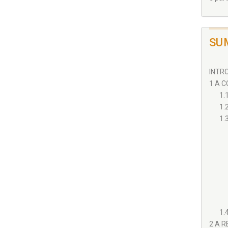
SU
INTR
1 A 
1.
1.
1.
1.
2 A R