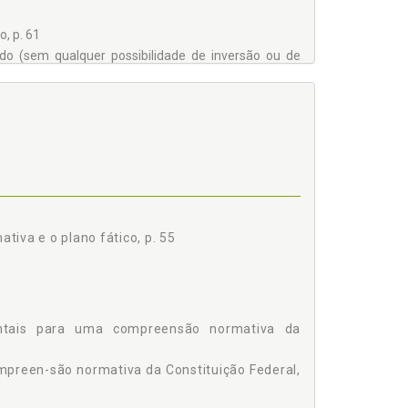
, p. 61
ado (sem qualquer possibilidade de inversão ou de
va e o plano fático, p. 55
tema Jurídico Brasileiro?, p. 78
mentais para uma compreensão normativa da
mpreen-são normativa da Constituição Federal,
tado, p. 98
 matéria de defesa? (ou, o "mínimo" como subgrupo