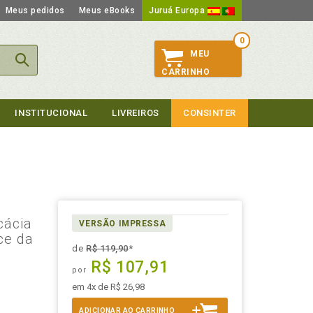
Meus pedidos
Meus eBooks
Juruá Europa
0
MEU
CARRINHO
INSTITUCIONAL
LIVREIROS
CONSINTER
cácia
VERSÃO IMPRESSA
ce da
de
R$ 119,90
*
R$ 107,91
por
em 4x de R$ 26,98
ADICIONAR AO CARRINHO