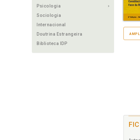
Psicologia
Sociologia
Internacional
Doutrina Estrangeira
AMPL
Biblioteca IDP
FI