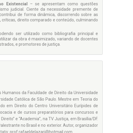
mo Existencial
– se apresentam como questões
ismo judicial. Ciente da necessidade pre­mente de
 contribui de forma dinâmica, discorrendo sobre as
 críticas, direito comparado e conteúdo, culminando
dendo ser utilizado como bibliografia principal e
tilizar da obra é maximizado, variando de docentes
trados, e promotores de justiça.
 Hu­manos da Faculdade de Direito da Universidade
ersidade Católica de São Paulo. Mes­tre em Teoria do
do em Direito do Cen­tro Universitário Eurípides de
ocacia e de cursos preparatórios para concursos e
reito” e “Academia”, na TV Justiça, em Brasília/DF.
estrante no Brasil e no exterior. Autor, organizador
Contato: prof.rafaeldelazari@hotmail.com