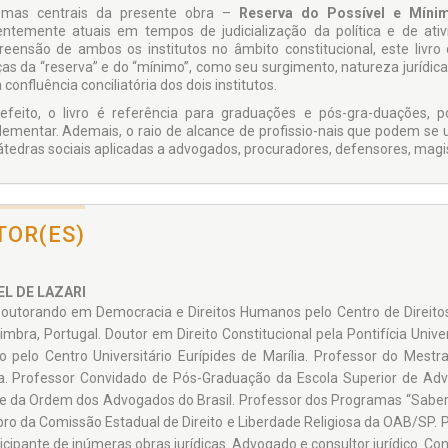
emas centrais da presente obra –
Reserva do Possível e Míni
ntemente atuais em tempos de judicialização da política e de ativ
eensão de ambos os institutos no âmbi­to constitucional, este livro
as da “reserva” e do “mínimo”, como seu surgimento, natureza jurídica,
confluência conciliatória dos dois institutos.
feito, o livro é referência para graduações e pós-gra-duações, po
ementar. Ademais, o raio de alcance de profissio-nais que podem se u
átedras sociais aplicadas a advogados, procuradores, defensores, magis
TOR(ES)
EL DE LAZARI
outorando em Democracia e Direitos Humanos pelo Centro de Direitos
imbra, Portugal. Doutor em Direito Constitucional pela Pontifícia Univ
o pelo Centro Universitário Eurípi­des de Marília. Professor do Mestra
ia. Professor Convidado de Pós-Graduação da Escola Superior de Adv
 da Or­dem dos Advogados do Bra­sil. Professor dos Programas “Saber Di
o da Comissão Estadual de Direito e Liberdade Religiosa da OAB/SP. Pal
ici­pante de inúmeras obras ju­rídicas. Advogado e consul­tor jurídico. 