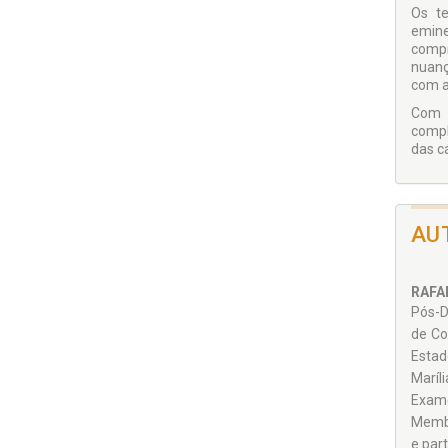
Os t
emine
compr
nuanç
com a 
Com e
compl
das c
AU
RAFA
Pós-D
de Co
Estad
Maríl
Exame
Membr
e part