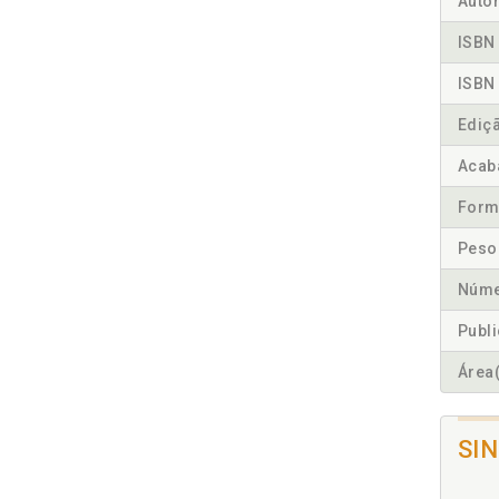
Autor
ISBN 
ISBN 
Ediç
Acab
Form
Peso
Núme
Publ
Área(
SI