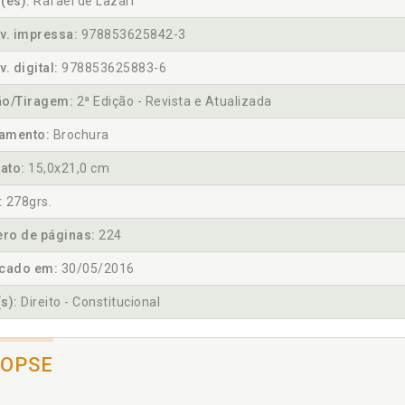
(es):
Rafael de Lazari
v. impressa:
978853625842-3
v. digital:
978853625883-6
ão/Tiragem:
2ª Edição - Revista e Atualizada
amento:
Brochura
ato:
15,0x21,0 cm
:
278grs.
ro de páginas:
224
icado em:
30/05/2016
s):
Direito - Constitucional
NOPSE