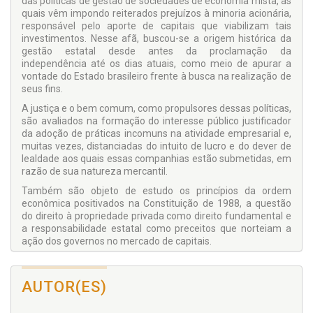
das políticas de gestão de sociedades de economia mista, as
quais vêm impondo reiterados prejuízos à minoria acionária,
responsável pelo aporte de capitais que viabilizam tais
investimentos. Nesse afã, buscou-se a origem histórica da
gestão estatal desde antes da proclamação da
independência até os dias atuais, como meio de apurar a
vontade do Estado brasileiro frente à busca na realização de
seus fins.
A justiça e o bem comum, como propulsores dessas políticas,
são avaliados na formação do interesse público justificador
da adoção de práticas incomuns na atividade empresarial e,
muitas vezes, distanciadas do intuito de lucro e do dever de
lealdade aos quais essas companhias estão submetidas, em
razão de sua natureza mercantil.
Também são objeto de estudo os princípios da ordem
econômica positivados na Constituição de 1988, a questão
do direito à propriedade privada como direito fundamental e
a responsabilidade estatal como preceitos que norteiam a
ação dos governos no mercado de capitais.
No arremate, trata-se da administração da companhia, o
acionista controlador e o regime jurídico dos acionistas
AUTOR(ES)
minoritários. Esses tópicos aprofundam a questão societária,
que coloca em choque os interesses do Estado (muitas
vezes de um governo) de um lado e o interesse dos