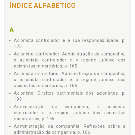
4.4.1 O café, p. 54
ÍNDICE ALFABÉTICO
4.4.2 A indústria, p. 56
4.4.3 O paradigma do petróleo, p. 62
Capítulo 2 POLÍTICAS PÚBLICAS E OBJETIVO DAS
A
SOCIEDADES DE ECONOMIA MISTA, p. 71
1 A Justiça e o Bem Comum: Abordando o Problema, p.
Acionista controlador e a sua responsabilidade, p.
72
176
2 Políticas Públicas, p. 79
Acionista controlador. Administração da companhia,
2.1 Economia e desenvolvimento, p. 79
o acionista controlador e o regime jurídico dos
2.2 Interesse público e sua supremacia, aproximações,
acionistas minoritários, p. 165
p. 81
Acionista minoritário. Administração da companhia,
2.3 Posições críticas, p. 85
o acionista controlador e o regime jurídico dos
2.4 O contra-ataque: exposição e críticas, p. 94
acionistas minoritários, p. 165
2.5 Desconstrução ou construção?, p. 99
Acionista. Direitos patrimoniais dos acionistas, p.
3 Objetivos das Sociedades de Economia Mista, p. 104
199
3.1 Aproximações, p. 104
Administração da companhia, o acionista
3.2 Objeto social, p. 106
controlador e o regime jurídico dos acionistas
3.3 Dever de lealdade e intuito de lucro, p. 109
minoritários, p. 165
3.3.1 O dever de lealdade, p. 109
Administração da companhia. Reflexões sobre a
3.3.2 Intuito de lucro, p. 114
administração da companhia, p. 166