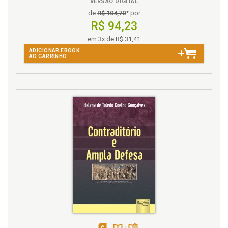
O
VERSÃO DIGITAL
de
R$ 104,70
* por
Objetivos das sociedades de economia mista, p. 104
R$ 94,23
Ordem econômica e responsabilidade estatal, p. 121
em 3x de R$ 31,41
ADICIONAR EBOOK
P
AO CARRINHO
Política pública, p. 79
Política pública. Desconstrução ou construção?, p. 99
Política pública. O contra-ataque: exposição e
críticas, p. 94
Política pública. Posições críticas, p. 85
Política. Breves reflexões sobre a história da política
econômica no Brasil, p. 25
Políticas públicas e objetivo das sociedades de
economia mista, p. 71
Primeira dimensão. Direito fundamental de primeira
dimensão, p. 156
Princípios da ordem econômica, p. 125
Princípios da ordem econômica. Fundamentos, p.
128