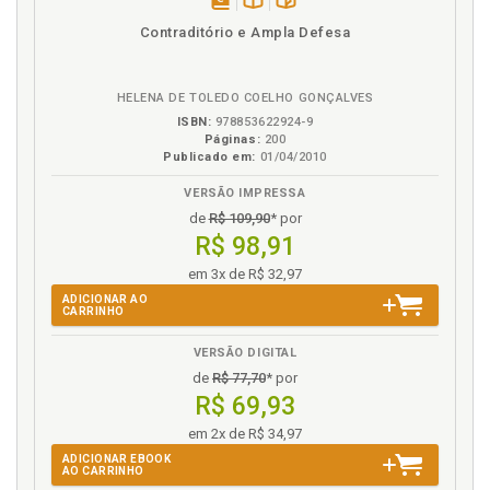
disponível
Disponível
páginas
Princípios da ordem econômica. Ordem econômica.
Contraditório e Ampla Defesa
em
na
Princípios da ordem econômica, p. 125
eBook
B.V.
Propriedade e os direitos fundamentais, p. 150
Propriedade e sua proteção, p. 153
HELENA DE TOLEDO COELHO GONÇALVES
ISBN:
978853622924-9
Propriedade privada e sua função social, p. 131
Páginas:
200
Publicado em:
01/04/2010
R
VERSÃO IMPRESSA
Redução das desigualdades regionais e sociais, p.
de
R$ 109,90
* por
139
R$ 98,91
Referências, p. 217
em 3x de R$ 32,97
Reflexões sobre a administração da companhia, p.
ADICIONAR AO
CARRINHO
166
Regime jurídico da minoria, p. 194
VERSÃO DIGITAL
Regime jurídico da minoria. Questões conceituais, p.
de
R$ 77,70
* por
195
R$ 69,93
Regime jurídico dos acionistas minoritários.
em 2x de R$ 34,97
Administração da companhia, o acionista
ADICIONAR EBOOK
controlador e o regime jurídico dos acionistas
AO CARRINHO
minoritários, p. 165