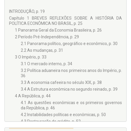
INTRODUÇÃO, p. 19
Capítulo 1 BREVES REFLEXÕES SOBRE A HISTÓRIA DA
POLÍTICA ECONÔMICA NO BRASIL, p. 25
1 Panorama Geral da Economia Brasileira, p. 26
2 Período Pré-Independência, p. 29
2.1 Panorama político, geográfico e econômico, p. 30
2.2 As mudanças, p. 31
3 O Império, p. 33
3.1 O mercado interno, p. 34
3.2 Política aduaneira nos primeiros anos do Império, p.
36
3.3 A economia cafeeira no século XIX, p. 38
3.4 A Estrutura econômica no segundo reinado, p. 39
4 A República, p. 44
4.1 As questões econômicas e os primeiros governos
da República, p. 46
4.2 Instabilidades políticas e econômicas, p. 50
4.3 Restauração do crédito, p. 52
4.4 O café e a indústria, p. 53