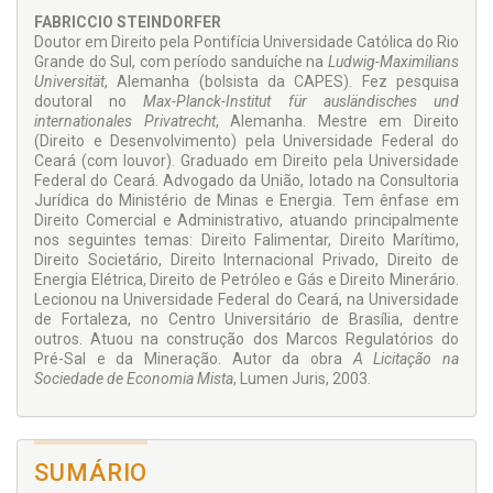
acionistas minoritários de outro, gerando demandas
FABRICCIO STEINDORFER
administrativas e judiciais que podem culminar em
Doutor em Direito pela Pontifícia Universidade Católica do Rio
desastrosas condenações contra as sociedades controladas
Grande do Sul, com período sanduíche na
Ludwig-Maximilians
pelo Estado.
Universität
, Alemanha (bolsista da CAPES). Fez pesquisa
doutoral no
Max-Planck-Institut für ausländisches und
As conclusões apontam para uma saída de vertente
internationales Privatrecht
, Alemanha. Mestre em Direito
hermenêutica, que busca adequar os objetivos do
Welfare
(Direito e Desenvolvimento) pela Universidade Federal do
State
e o legítimo interesse econômico dos investidores das
Ceará (com louvor). Graduado em Direito pela Universidade
sociedades de economia mista.
Federal do Ceará. Advogado da União, lotado na Consultoria
Jurídica do Ministério de Minas e Energia. Tem ênfase em
Direito Comercial e Administrativo, atuando principalmente
nos seguintes temas: Direito Falimentar, Direito Marítimo,
Direito Societário, Direito Internacional Privado, Direito de
Energia Elétrica, Direito de Petróleo e Gás e Direito Minerário.
Lecionou na Universidade Federal do Ceará, na Universidade
de Fortaleza, no Centro Universitário de Brasília, dentre
outros. Atuou na construção dos Marcos Regulatórios do
Pré-Sal e da Mineração. Autor da obra
A Licitação na
Sociedade de Economia Mista
, Lumen Juris, 2003.
SUMÁRIO