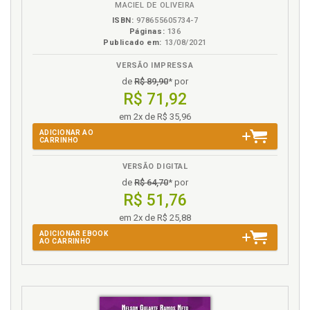
MACIEL DE OLIVEIRA
brasileira, p. 26
ISBN:
978655605734-7
Economia de mercado. Estado e a economia de
Páginas:
136
mercado, p. 122
Publicado em:
13/08/2021
Economia e desenvolvimento, p. 79
VERSÃO IMPRESSA
Emprego. Busca do pleno emprego, p. 141
de
R$ 89,90
* por
Empresa de pequeno porte. Tratamento favorecido
R$ 71,92
para as empresa de pequeno porte, p. 142
em 2x de R$ 35,96
Estado e a economia de mercado, p. 122
ADICIONAR AO
CARRINHO
Estado. Responsabilidade estatal, p. 158
Estado. Responsabilidade estatal, p. 164
VERSÃO DIGITAL
Exclusão da minoria (Minderheit Ausschluss), p. 204
de
R$ 64,70
* por
R$ 51,76
F
em 2x de R$ 25,88
Função social. Propriedade privada e sua função
ADICIONAR EBOOK
AO CARRINHO
social, p. 131
G
Grupo de sociedades, p. 191