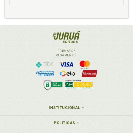
Responsabilidade estatal, p. 158
Responsabilidade estatal, p. 164
Responsabilidade estatal. Ordem econômica e
responsabilidade estatal, p. 121
Responsabilidade. Acionista controlador e a sua
responsabilidade, p. 176
FORMAS DE
S
PAGAMENTO
Soberania nacional, p. 129
Sociedade controlada. Sociedades coligadas,
controladoras, controladas, p. 188
Sociedade controladora. Sociedades coligadas,
controladoras, controladas, p. 188
Sociedade de economia mista. Políticas públicas e
objetivo das sociedades de economia mista, p. 71
INSTITUCIONAL
Sociedade. Grupo de sociedades, p. 191
Sociedades coligadas, controladoras, controladas, p.
POLÍTICAS
188
Sociedades de economia mista. Objetivos das