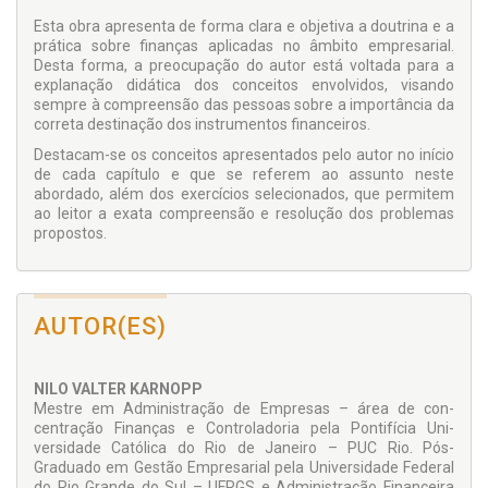
Esta obra apresenta de forma clara e objetiva a doutrina e a
prática sobre finanças aplicadas no âmbito empresarial.
Desta forma, a preocu­pação do autor está voltada para a
explanação didática dos conceitos envolvidos, visando
sempre à compreensão das pessoas sobre a importância da
correta destinação dos instru­mentos financeiros.
Destacam-se os conceitos apresentados pelo au­tor no início
de cada capítulo e que se referem ao assunto neste
abordado, além dos exercícios se­lecionados, que permitem
ao leitor a exata com­preensão e resolução dos problemas
propostos.
AUTOR(ES)
NILO VALTER KARNOPP
Mestre em Administração de Empresas – área de con­
centração Finanças e Con­troladoria pela Pontifícia Uni­
versidade Católica do Rio de Janeiro – PUC Rio. Pós-
Graduado em Gestão Empresarial pela Universidade Federal
do Rio Grande do Sul – UFRGS e Administração Financeira