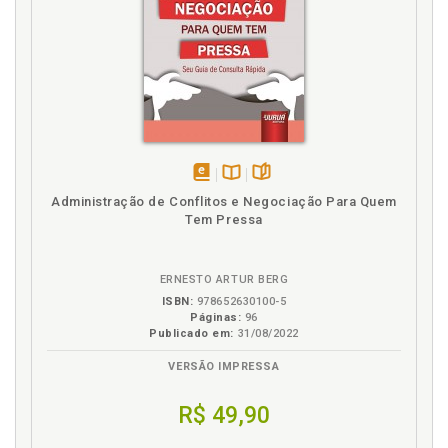
Planejamento financeiro, p. 197
Política de crescimento sustentável, p. 197
R
RDB. Recibo de Depósito Bancário - RDB, p. 89
Recebível. Securitização de recebíveis, p. 87
Recibo de Depósito Bancário - RDB, p. 89
Reciprocidade bancária, p. 50
disponível
Disponível
páginas
Administração de Conflitos e Negociação Para Quem
Referências, p. 231
em
na
Tem Pressa
eBook
B.V.
Refinanciamento de dívida a valor de mercado, p. 50
S
ERNESTO ARTUR BERG
ISBN:
978652630100-5
Securitização de recebíveis, p. 87
Páginas:
96
Publicado em:
31/08/2022
T
VERSÃO IMPRESSA
Tempo. Valor do dinheiro no tempo, p. 11
R$ 49,90
Título de dívida. Avaliação de títulos de dívida, p. 119