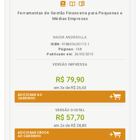
teórico, p. 186
disponível
Disponível
páginas
Desconto de duplicatas, p. 51
Ferramentas de Gestão Financeira para Pequenas e
em
na
Médias Empresas
Dinheiro. Valor do dinheiro no tempo, p. 11
eBook
B.V.
Duplicata. Desconto de duplicatas, p. 51
NADIR ANDREOLLA
E
ISBN:
978853625172-1
Páginas:
168
Empréstimo bancário. Alternativas de empréstimos
Publicado em:
26/05/2015
bancários a curto prazo, p. 51
VERSÃO IMPRESSA
Empréstimo de capital de giro, p. 57
Empréstimo em moeda estrangeira. Resolução 63, p.
R$ 79,90
86
em 3x de R$ 26,63
Empréstimos a valor contábil atualizado, p. 50
ADICIONAR AO
Empréstimos bancários, p. 47
CARRINHO
Encargos financeiros, p. 49
VERSÃO DIGITAL
Export notes, p. 92
R$ 57,70
em 2x de R$ 28,85
F
ADICIONAR EBOOK
AO CARRINHO
Factoring, p. 78