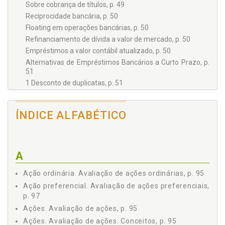
Sobre cobrança de títulos, p. 49
Reciprocidade bancária, p. 50
Floating em operações bancárias, p. 50
Refinanciamento de dívida a valor de mercado, p. 50
Empréstimos a valor contábil atualizado, p. 50
Alternativas de Empréstimos Bancários a Curto Prazo, p.
51
1 Desconto de duplicatas, p. 51
2 Empréstimo de capital de giro, p. 57
3 Conta garantida, p. 62
ÍNDICE ALFABÉTICO
4 Hot money, p. 64
5 Crédito direto ao consumidor - CDC, p. 68
6 Commercial papers, p. 70
7 Leasing financeiro, p. 73
A
8 Factoring, p. 78
Ação ordinária. Avaliação de ações ordinárias, p. 95
9 Vendor, p. 81
Ação preferencial. Avaliação de ações preferenciais,
10 Empréstimo em moeda estrangeira - Resolução 63, p.
p. 97
86
11 Securitização de recebíveis, p. 87
Ações. Avaliação de ações, p. 95
Aplicações Financeiras - Alternativas de Curto Prazo, p. 89
Ações. Avaliação de ações. Conceitos, p. 95