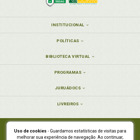
INSTITUCIONAL
POLÍTICAS
BIBLIOTECA VIRTUAL
PROGRAMAS
JURUÁDOCS
LIVREIROS
Uso de cookies
- Guardamos estatísticas de visitas para
Juruá Editora Ltda., CNPJ 77.535.508/0001-19
melhorar sua experiência de navegação. Ao continuar,
Juruá Informática Ltda., CNPJ 01.701.561/0001-80