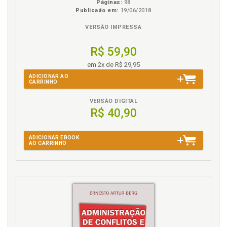
Páginas:
98
Publicado em:
19/06/2018
L
VERSÃO IMPRESSA
Leasing financeiro, p. 73
R$ 59,90
M
em 2x de R$ 29,95
Moeda estrangeira. Empréstimo em moeda
ADICIONAR AO
CARRINHO
estrangeira. Resolução 63, p. 86
VERSÃO DIGITAL
N
R$ 40,90
Negócio bancário. Cálculo de negócios bancários, p.
47
ADICIONAR EBOOK
AO CARRINHO
O
Operação bancária. Floating em operações
bancárias, p. 50
P