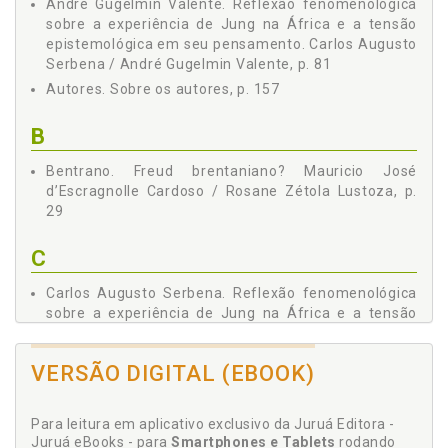
André Gugelmin Valente. Reflexão fenomenológica
sobre a experiência de Jung na África e a tensão
epistemológica em seu pensamento. Carlos Augusto
Serbena / André Gugelmin Valente, p. 81
Autores. Sobre os autores, p. 157
B
Bentrano. Freud brentaniano? Mauricio José
d’Escragnolle Cardoso / Rosane Zétola Lustoza, p.
29
C
Carlos Augusto Serbena. Reflexão fenomenológica
sobre a experiência de Jung na África e a tensão
epistemológica em seu pensamento. Carlos Augusto
Serbena / André Gugelmin Valente, p. 81
VERSÃO DIGITAL (EBOOK)
Conflito. Winnicott e a radicalização do conceito de
pulsão de morte: Sobre a positividade da
destrutividade e a inexorabilidade do conflito. Nadja
Para leitura em aplicativo exclusivo da Juruá Editora -
Nara Barbosa Pinheiro, p. 117
Juruá eBooks - para
Smartphones e Tablets
rodando