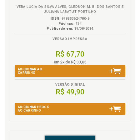
VERA LUCIA DA SILVA ALVES, GLEDSON M. B. DOS SANTOS E
W
JULIANA LABATUT PORTILHO
ISBN:
978853624780-9
Winnicott e a radicalização do conceito de pulsão de
Páginas:
134
morte: Sobre a posi-tividade da destrutividade e a
Publicado em:
19/08/2014
inexorabilidade do conflito. Nadja Nara Barbosa
Pinheiro, p. 117
VERSÃO IMPRESSA
R$ 67,70
em 2x de R$ 33,85
ADICIONAR AO
CARRINHO
VERSÃO DIGITAL
R$ 49,90
ADICIONAR EBOOK
AO CARRINHO