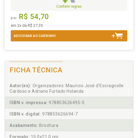
Conferir regras
R$ 54,70
por
em 2x de R$ 27,35
ADICIONAR AO CARRINHO
FICHA TÉCNICA
Autor(es):
Organizadores: Mauricio José d’Escragnolle
Cardoso e Adriano Furtado Holanda
ISBN v. impressa:
978853626495-0
ISBN v. digital:
978853626694-7
Acabamento:
Brochura
Formato:
15,0x21,0 cm