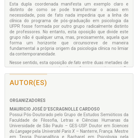
Esta dupla coordenada manifesta um exemplo claro e
distinto de como se pode transformar o acaso em
necessidade, pois de fato nada impediria que a linha de
clínica do programa de pós-graduação em psicologia da
UFPR fosse formada por outro grupo radicalmente distinto
de professores. No entanto, esta oposição que divide este
grupo não é qualquer uma, mas, precisamente, aquela que
forma um horizonte que circunscreve de maneira
fundamental a própria origem da psicologia clínica no limiar
da contemporaneidade.
Nesse sentido, esta oposição
de fato
entre duas metades de
um mesmo agrupamento de professores, esta oposição
‘institucional’, também é simultaneamente a mesma que
de
direito
forma um horizonte heurístico essencial para a
AUTOR(ES)
compressão do sentido do que seja a clínica hoje.
A passagem de uma cisão
de fato
a uma
de direito
,
transforma uma ‘cisão’ em ‘fundamento’ e uma oposição em
ORGANIZADORES
querela e, portanto, em diálogo. Eis o vigor que os textos aqui
MAURICIO JOSÉ D’ESCRAGNOLLE CARDOSO
reunidos transpiram ao leitor em cada uma de suas páginas.
Possui Pós-Doutorado pelo Grupo de Estudos Semióticos da
Eis o sentido, a necessidade, e consequentemente a
Faculdade de Filoso­fia, Letras e Ciências Hu­manas da
importância deste livro para todo aquele que se interessa
Universidade de São Paulo – GES-USP. Doutor em
Sciences
pela teoria e pela prática em psicologia clínica.
du Langage
pela
Université Paris X
– Nanterre, França. Mestre
em Teoria Psicanalítica e Bacharel em Psicologia pela