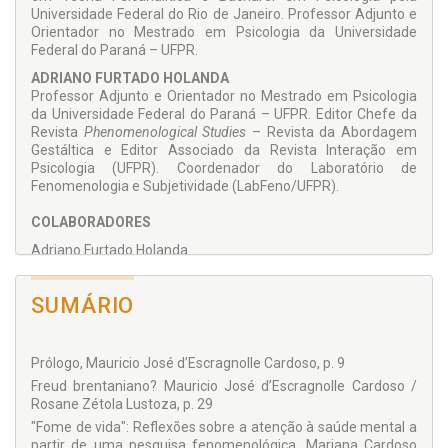
Universidade Federal do Rio de Janeiro. Professor Adjunto e
Orientador no Mestrado em Psicologia da Universidade
Federal do Paraná – UFPR.
ADRIANO FURTADO HOLANDA
Professor Adjunto e Orientador no Mestrado em Psicologia
da Universidade Federal do Paraná – UFPR. Editor Chefe da
Revista
Phenomenological Studies
– Revista da Abordagem
Gestáltica e Editor Associa­do da Revista Interação em
Psicologia (UFPR). Coorde­nador do Laboratório de
Fenomenologia e Subjetivi­dade (LabFeno/UFPR).
COLABORADORES
Adriano Furtado Holanda
André Gugelmin Valente
SUMÁRIO
Carlos Augusto Serbena
Joanneliese de Lucas Freitas
Maria Virginia Filomena Cremasco
Prólogo, Mauricio José d’Escragnolle Cardoso, p. 9
Freud brentaniano? Mauricio José d’Escragnolle Cardoso /
Mariana Cardoso Puchivailo
Rosane Zétola Lustoza, p. 29
Mauricio José d’Escragnolle Cardoso
"Fome de vida": Reflexões sobre a atenção à saúde mental a
partir de uma pesquisa fenomenológica, Mariana Cardoso
Nadja Nara Barbosa Pinheiro