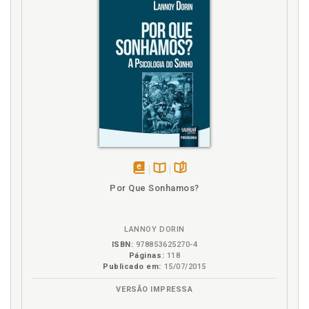
disponível
Disponível
páginas
Por Que Sonhamos?
em
na
eBook
B.V.
LANNOY DORIN
ISBN:
978853625270-4
Páginas:
118
Publicado em:
15/07/2015
VERSÃO IMPRESSA