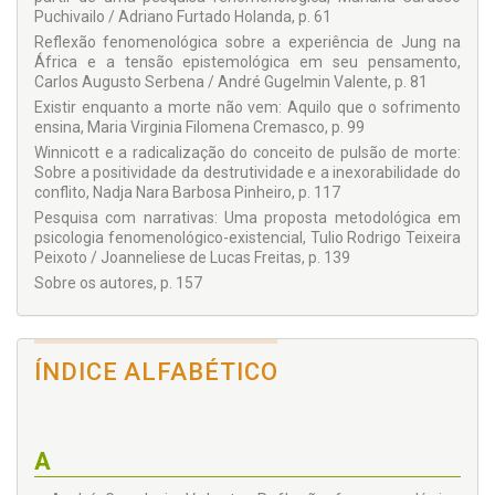
Puchivailo / Adriano Furtado Holanda, p. 61
Rosane Zétola Lustoza
Reflexão fenomenológica sobre a experiência de Jung na
Tulio Rodrigo Teixeira Peixoto
África e a tensão epistemológica em seu pensamento,
Carlos Augusto Serbena / André Gugelmin Valente, p. 81
Existir enquanto a morte não vem: Aquilo que o sofrimento
ensina, Maria Virginia Filomena Cremasco, p. 99
Winnicott e a radicalização do conceito de pulsão de morte:
Sobre a positividade da destrutividade e a inexorabilidade do
conflito, Nadja Nara Barbosa Pinheiro, p. 117
Pesquisa com narrativas: Uma proposta metodológica em
psicologia fenomenológico-existencial, Tulio Rodrigo Teixeira
Peixoto / Joanneliese de Lucas Freitas, p. 139
Sobre os autores, p. 157
ÍNDICE ALFABÉTICO
A