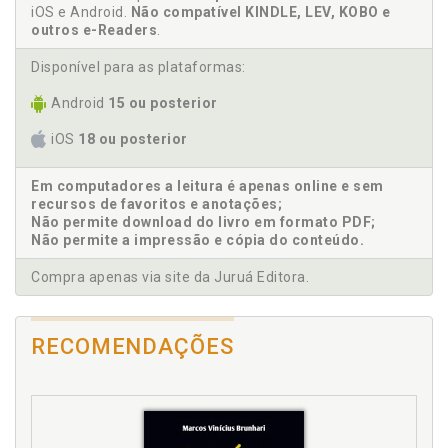
iOS e Android.
Não compatível KINDLE, LEV, KOBO e
outros e-Readers
.
D
Disponível para as plataformas:
Destrutividade. Winnicott e a radicalização do
conceito de pulsão de mor-te: Sobre a positividade
Android
15 ou posterior
da destrutividade e a inexorabilidade do conflito.
Nadja Nara Barbosa Pinheiro, p. 117
iOS
18 ou posterior
E
Em computadores a leitura é apenas online e sem
recursos de favoritos e anotações;
Epistemologia. Reflexão fenomenológica sobre a
Não permite download do livro em formato PDF;
experiência de Jung na África e a tensão
Não permite a impressão e cópia do conteúdo.
epistemológica em seu pensamento. Carlos Augusto
Serbena / André Gugelmin Valente, p. 81
Compra apenas via site da Juruá Editora.
Existir enquanto a morte não vem: aquilo que o
sofrimento ensina. Maria Virginia Filomena
Cremasco, p. 99
RECOMENDAÇÕES
F
Fenomenologia. Reflexão fenomenológica sobre a
experiência de Jung na África e a tensão