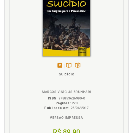
epistemológica em seu pensamento. Carlos Augusto
Serbena / André Gugelmin Valente, p. 81
Fenomenologia. "Fome de vida": Reflexões sobre a
atenção à saúde mental a partir de uma pesquisa
fenomenológica. Mariana Cardoso Pu-chivailo, p. 61
Freud brentaniano? Mauricio José d’Escragnolle
Cardoso / Rosane Zétola Lustoza, p. 29
"Fome de vida": Reflexões sobre a atenção à saúde
mental a partir de uma pesquisa fenomenológica.
Mariana Cardoso Puchivailo, p. 61
disponível
Disponível
páginas
Suicídio
J
em
na
eBook
B.V.
Jung. Reflexão fenomenológica sobre a experiência
de Jung na África e a tensão epistemológica em seu
MARCOS VINÍCIUS BRUNHARI
pensamento. Carlos Augusto Serbena / André
ISBN:
978853626990-0
Páginas:
220
Gugelmin Valente, p. 81
Publicado em:
28/06/2017
M
VERSÃO IMPRESSA
Maria Virginia Filomena Cremasco. Existir enquanto
R$ 89,90