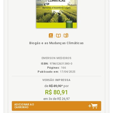
disponível
Disponível
páginas
Biogás e as Mudanças Climáticas
em
na
eBook
B.V.
EMERSON MEDEIROS
ISBN:
978652631380-0
Páginas:
166
Publicado em:
17/04/2025
VERSÃO IMPRESSA
de
R$ 89,90
* por
R$ 80,91
em 3x de R$ 26,97
ADICIONAR AO
CARRINHO