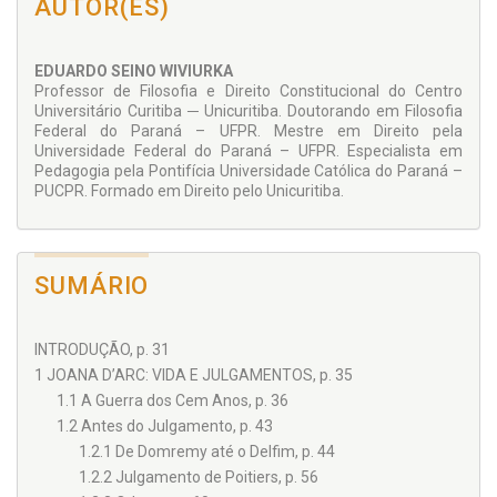
colaboracionismo metodológico que ordene criticamente o
AUTOR(ES)
pensamento jurídico. Pensamento que ultrapasse os limites
de cada seara do saber isoladamente. Participam desta
coleção: juristas, historiadores, filósofos, sociólogos,
EDUARDO SEINO WIVIURKA
politólogos, antropólogos, psicólogos, linguistas, dentre
Professor de Filosofia e Direito Constitucional do Centro
outros. Da implicação dialógica de múltiplas disciplinas seus
Universitário Curitiba ─ Unicuritiba. Doutorando em Filosofia
autores procuram obter novos dados que, articulados entre
Federal do Paraná – UFPR. Mestre em Direito pela
si, permitem o intercâmbio de ideias que viabilize a
Universidade Federal do Paraná – UFPR. Especialista em
construção de meta pontos-de-vistas. Para a concretização
Pedagogia pela Pontifícia Universidade Católica do Paraná –
deste projeto, seus autores resgatam julgamentos e
PUCPR. Formado em Direito pelo Unicuritiba.
personagens célebres que se convertem em exemplos
privilegiados (tipos-ideais) e que permitem, por meio de
categorias conceituais, pensar e re-significar as
particularidades e generalizações histórico-jurídicas. É um
convite à reflexão por intermédio de cânones interpretativos
SUMÁRIO
que fogem ao convencional. Ao mesmo tempo científico e
didático, cada tomo fornecerá ao leitor um panorama crítico-
conceitual que se distancia do lugar comum. Esse é o
INTRODUÇÃO, p. 31
propósito. Buscar no caleidoscópio dos múltiplos
1 JOANA D’ARC: VIDA E JULGAMENTOS, p. 35
conhecimentos o compartilhamento do saber
transformador. Não é uma coleção somente para juristas.
1.1 A Guerra dos Cem Anos, p. 36
Poderão debruçar-se sobre cada opúsculo todos aqueles que
1.2 Antes do Julgamento, p. 43
desejam pensar a justiça por suas variáveis dimensões
1.2.1 De Domremy até o Delfim, p. 44
conceituais.
1.2.2 Julgamento de Poitiers, p. 56
Coordenadores: