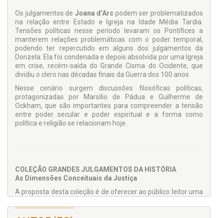
Os julgamentos de
Joana d’Arc
podem ser problematizados
na relação entre Estado e Igreja na Idade Média Tardia.
Tensões políticas nesse período levaram os Pontífices a
manterem relações problemáticas com o poder temporal,
podendo ter repercutido em alguns dos julgamentos da
Donzela. Ela foi condenada e depois absolvida por uma Igreja
em crise, recém-saída do Grande Cisma do Ocidente, que
dividiu o clero nas décadas finais da Guerra dos 100 anos.
Nesse cenário surgem discussões filosóficas políticas,
protagonizadas por Marsílio de Pádua e Guilherme de
Ockham, que são importantes para compreender a tensão
entre poder secular e poder espiritual e a forma como
política e religião se relacionam hoje.
COLEÇÃO GRANDES JULGAMENTOS DA HISTÓRIA
As Dimensões Conceituais da Justiça
A proposta desta coleção é de oferecer ao público leitor uma
nova metodologia de apreensão dos conteúdos jurídicos.
Trata-se de um projeto transdisciplinar que visa o