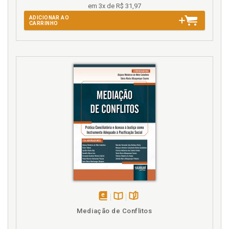
em 3x de R$ 31,97
ADICIONAR AO
CARRINHO
disponível
Disponível
páginas
Mediação de Conflitos
em
na
eBook
B.V.