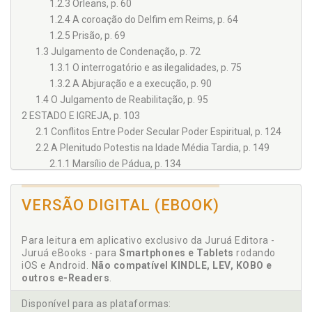
1.2.3 Orleans, p. 60
Luiz Eduardo Gunther
1.2.4 A coroação do Delfim em Reims, p. 64
Marcelo Bueno Mendes
1.2.5 Prisão, p. 69
1.3 Julgamento de Condenação, p. 72
1.3.1 O interrogatório e as ilegalidades, p. 75
1.3.2 A Abjuração e a execução, p. 90
1.4 O Julgamento de Reabilitação, p. 95
2 ESTADO E IGREJA, p. 103
2.1 Conflitos Entre Poder Secular Poder Espiritual, p. 124
2.2 A Plenitudo Potestis na Idade Média Tardia, p. 149
2.1.1 Marsílio de Pádua, p. 134
2.1.2 Guilherme de Ockham, p. 154
2.3 Secularização e o Estado Laico, p. 181
VERSÃO DIGITAL (EBOOK)
CONCLUSÃO, p. 191
REFERÊNCIAS, p. 197
Para leitura em aplicativo exclusivo da Juruá Editora -
Juruá eBooks - para
Smartphones e Tablets
rodando
iOS e Android.
Não compatível KINDLE, LEV, KOBO e
outros e-Readers
.
Disponível para as plataformas: